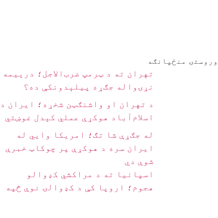
وروستۍ منځپانګه
تهران ته د ټرمپ ضرب‌الاجل؛ درېیمه
نړۍواله جګړه پیلېدونکې ده؟
د تهران او واشنګټن شخړه؛ ایران د
اسلام‌آباد هوکړې عملي کېدل غوښتي
له جګړې شا تګ؛ امریکا وايي له
ایران سره د هوکړې پر چوکاټ خبرې
شوې دي
اسپانیا ته د مراکشي کډوالو
هجوم؛ اروپا کې د کډوالۍ نوې څپه