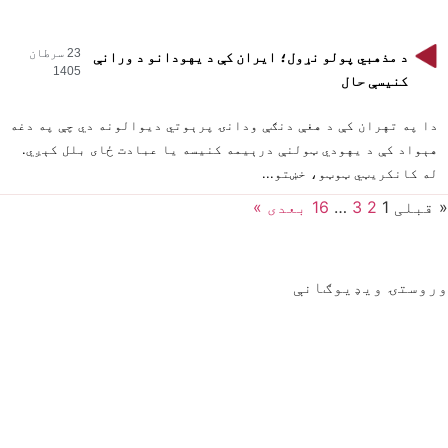
23 سرطان
د مذهبي پولو نړول؛ ایران کې د یهودانو د ورانې
1405
کنیسې حال
دا په تهران کې د هغې دنګې ودانۍ پرېوتي دیوالونه دي چې په دغه
هېواد کې د یهودي ټولنې درېیمه کنیسه یا عبادت ځای بلل کېږي.
له کانکریټي ټوټو، خښتو...
« قبلی
1
2
3
…
16
بعدی »
وروستۍ ویډیوګانې