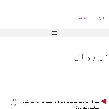
دری
پښتو
نړیوال
13 اسد
تهران ته د ټرمپ ضرب‌الاجل؛ درېیمه نړۍواله جګړه
1405
پیلېدونکې ده؟