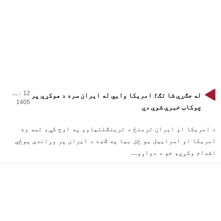
12 اسد
له جګړې شا تګ؛ امریکا وايي له ایران سره د هوکړې پر
1405
چوکاټ خبرې شوې دي
د امریکا او ایران ترمنځ د ترینګلتیاوو په اوج کې، تمه وه
امریکا او اسراییل یو ځل بیا په ګډه د ایران پر وړاندې پوځي
اقدام وکړي، خو د دواړو...