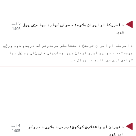
5 اسد
د امریکا او ایران جګړه؛ د سولې لپاره بیا هڅې پیل
1405
شوي
د امریکا او ایران ترمنځ د متقابلو بریدونو له درېدو دوې ورځې
وروسته، د دواړو لورو ترمنځ ډیپلوماټیکې هلې ځلې یو ځل بیا
ګړندۍ شوې دي. تازه د ایران د...
4 اسد
د تهران او واشنګټن کړکېچ؛ ټرمپ د جګړې د درولو
1405
امر کړی