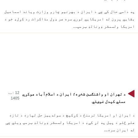
په داسې حال کې چې د ایران د بهرنیو چارو وزارت ویاند اسماعیل
بقایي پرون له امریکایي لوري سره هر ډول مذاکرات رد کړل، خو د
امریکا ولسمشر ډونالډ ټرمپ...
12 اسد
د تهران او واشنګټن شخړه؛ ایران د اسلام‌آباد هوکړې
1405
عملي کېدل غوښتي
د ایران او امریکا ترمنځ د کړکېچ د سوله‌ییز حل لپاره د تازه
هلو ځلو د پیل په لړ کې، د امریکا ولسمشر ډونالډ ټرمپ ویلي چې
له ایران سره...