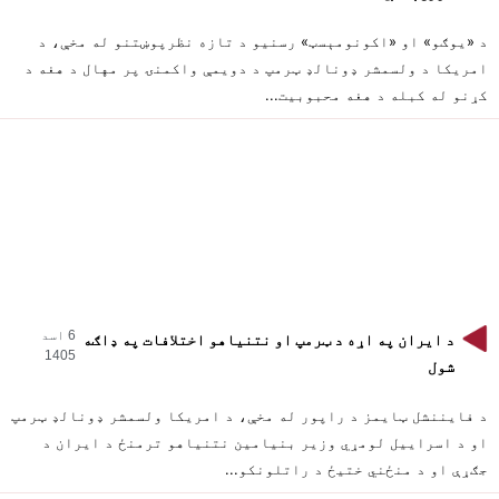
د «یوګو» او «اکونومېسټ» رسنیو د تازه نظرپوښتنو له مخې، د
امریکا د ولسمشر ډونالډ ټرمپ د دویمې واکمنۍ پر مهال د هغه د
کړنو له کبله د هغه محبوبیت...
6 اسد
د ایران په اړه د ټرمپ او نتنیاهو اختلافات په ډاګه
1405
شول
د فایننشل ټایمز د راپور له مخې، د امریکا ولسمشر ډونالډ ټرمپ
او د اسراییل لومړي وزیر بنیامین نتنیاهو ترمنځ د ایران د
جګړې او د منځني ختیځ د راتلونکو...