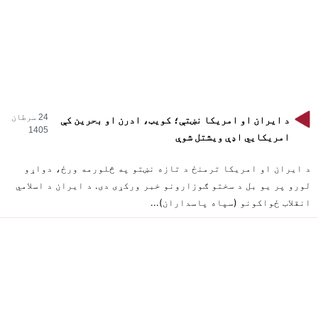
24 سرطان
د ایران او امریکا نښتې؛ کویټ، ادرن او بحرین کې
1405
امریکايي اډې ویشتل شوې
د ایران او امریکا ترمنځ د تازه نښتو په څلورمه ورځ، دواړو
لورو پر یو بل د سختو ګوزارونو خبر ورکړی دی. د ایران د اسلامي
انقلاب ځواکونو (سپاه پاسداران)...