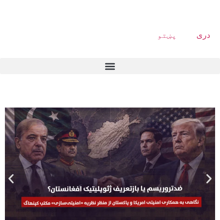
دری
پښتو