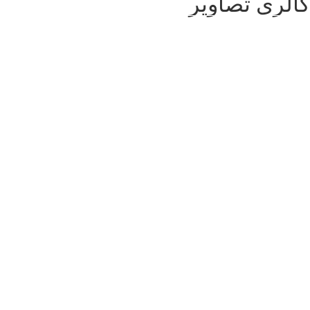
گالری تصاویر
رد پای تاریخ در کوچه کاه فروشی