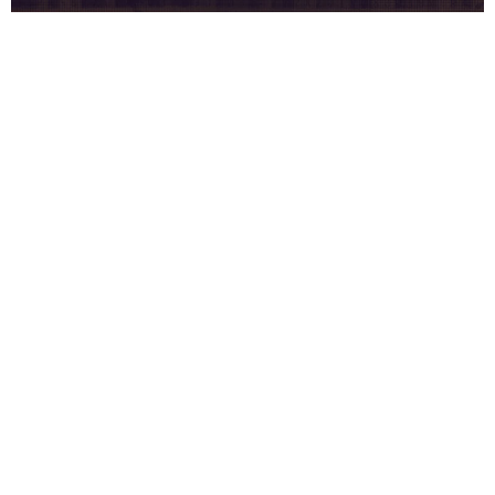
ضدتروریسم یا بازتعریف ژئوپلیتیک افغانستان؟