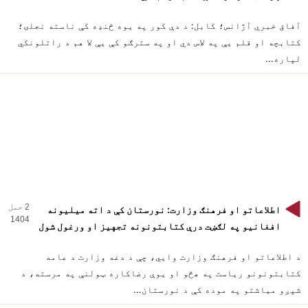
آفاق خبري آژانس؛ کابل: د دې کور په یوه څنډه کې ناسته نجلۍ؛
کتابچه او قلم یې په لاس دي او په سترګو کې یې لا هم د راتلونکي
لپاره...
2 حمل
اطلاعاتو او فرهنګ وزارت: نورستان کې د اته میلیونه
1404
افغانیو په لګښت درې کتابتونونه تجهیز او ورغول شول
د اطلاعاتو او فرهنګ وزارت وایي، چې د دغه وزارت د عامه
کتابتونونو ریاست په هڅو او یوې رضاکاره ټولنې په مرسته، د
شپږو میاشتو په موده کې د نورستان...