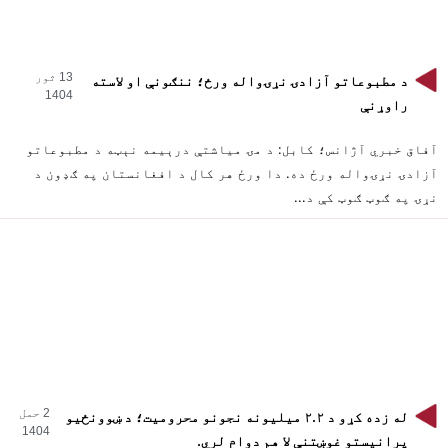
13 ثور
د مطبوعاتو آزادۍ نړۍواله ورځ؛ ننګونې او لاسته
1404
راوړنې
آفاق خبري آژانس؛ کابل: د مۍ میاشتې درېیمه نېټه د مطبوعاتو
آزادۍ نړۍواله ورځ ده. دا ورځ هر کال د افغانستان په ګډون د
نړۍ په ګوټ ګوټ کې د...
2 حمل
له زده کړو د ۲.۲ میلیونه نجونو محرومیت؛ د ښوونځیو
1404
پرانیستو غوښتنې لا هم دوام لري.