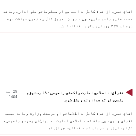
آفاق خبري آژانس؛ کابل: د احصایې او معلوماتو ملي ادارې ویاند
محمد حلیم رافع وایي، چې د روان لمریز کال په زمري میاشت دوه
زره او ۳۳۷ بهرنیو وګړو افغانستان...
29 اسد
غفران: د اسلامي امارت واکمنۍ راهیسې ۱۸۰ رسنیزو
1404
بنسټونو ته جوازونه وېشل شوي
آفاق خبري آژانس؛ کابل: د اطلاعاتو او فرهنګ وزارت ویاند خُبیب
غفران وایي، چې واک ته د اسلامي امارت له بیاځلي رسېدو راهیسې،
۱۸۰ رسنیزو بنسټونو ته د فعالیت جوازونه...