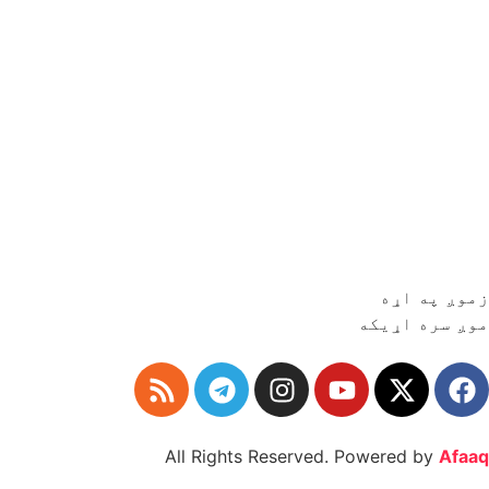
زموږ په اړه
موږ سره اړیکه
All Rights Reserved. Powered by
Afaaq