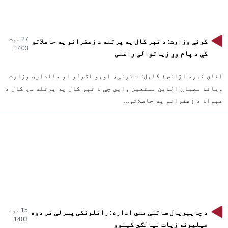
27 حوت
کرنې وزارت: د تېر کال په پرتله د زعفرانو په حاصلاتو
1403
کې د پام وړ زیاتوالی راغلی
آفاق خبری آژانس؛ کابل: د کرنې، اوبو لګولو او مالدارۍ وزارت
ویاند مصباح الدین مستعین وایي چې د تېر کال په پرتله سږ کال د
هېواد د زعفرانو په حاصلاتو...
15 حوت
د چاپېریال ساتنې ملي اداره: راتلونکی پسرلی تر دوه
1403
میلیونه زیات نیالګي کېنوو