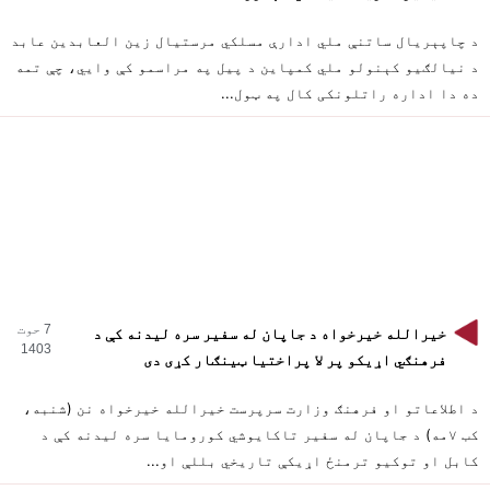
د چاپېریال ساتنې ملي ادارې مسلکي مرستیال زین العابدین عابد
د نیالګیو کېنولو ملي کمپاین د پیل په مراسمو کې وایي، چې تمه
ده دا اداره راتلونکی کال په ټول...
7 حوت
خیرالله خیرخواه د جاپان له سفیر سره لیدنه کې د
1403
فرهنګي اړیکو پر لا پراختیا ټینګار کړی دی
د اطلاعاتو او فرهنګ وزارت سرپرست خیرالله خیرخواه نن (شنبه،
کب ۷مه) د جاپان له سفیر تاکایوشي کورومایا سره لیدنه کې د
کابل او توکیو ترمنځ اړیکې تاریخي بللې او...