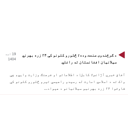
19 اسد
د ګرځندوی صنعت وده؛ څلورو کلونو کې ۲۴ زره بهرني
1404
سیلانیان افغانستان ته راغلي
آفاق خبري آژانس؛ کابل: د اطلاعاتو او فرهنګ وزارت وایي، چې
واک ته د اسلامي امارت له رسېدو راهیسې تېرو څلورو کلونو کې
شاوخوا ۲۴ زره بهرنیو سیلانیانو د هېواد...