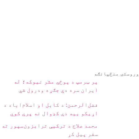
وروستۍ منځپانګه
پر ټرمپ د پوځي مشر نیوکه؛ له
ایران سره دې جګړه ودرول شي
فضل‌الرحمن: د کابل او اسلام‌اباد د
اړیکو بیه دې کډوال نه پرې کوي
محمد صلاح د ترکیې ترابزون‌سپور ته
سفر پیل کړ