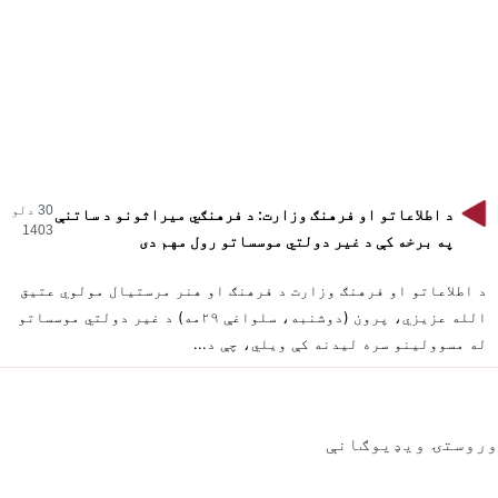
30 دلو
د اطلاعاتو او فرهنګ وزارت: د فرهنګي میراثونو د ساتنې
1403
په برخه کې د غیر دولتي موسساتو رول مهم دی
د اطلاعاتو او فرهنګ وزارت د فرهنګ او هنر مرستیال مولوي عتیق
الله عزيزي، پرون (دوشنبه، سلواغې ۲۹مه) د غير دولتي موسساتو
له مسوولینو سره لیدنه کې ویلي، چې د...
وروستۍ ویډیوګانې