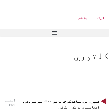
دری
پښتو
کلتوري
3 سنبله
شمېرې: یوه میاشت کې څه باندې ۲۳۰۰ بهرنیو وګړو
1404
افغانستان ته تګ راتګ کړی