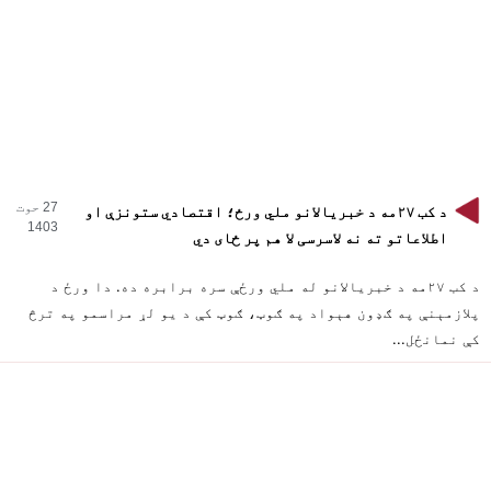
27 حوت
د کب ۲۷مه د خبریالانو ملي ورځ؛ اقتصادي ستونزې او
1403
اطلاعاتو ته نه لاسرسی لا هم پر ځای دي
د کب ۲۷مه د خبریالانو له ملي ورځې سره برابره ده. دا ورځ د
پلازمېنې په ګډون هېواد په ګوټ، ګوټ کې د یو لړ مراسمو په ترڅ
کې نمانځل...