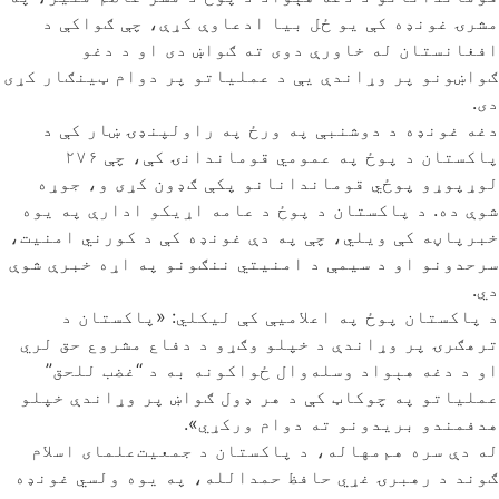
مشرۍ غونډه کې یو ځل بیا ادعاوې کړې، چې ګواکې د
افغانستان له خاورې دوی ته ګواښ دی او د دغو
ګواښونو پر وړاندې یې د عملیاتو پر دوام ټینګار کړی
دی.
دغه غونډه د دوشنبې په ورځ په راولپنډۍ ښار کې د
پاکستان د پوځ په عمومي قوماندانۍ کې، چې ۲۷۶
لوړپوړو پوځي قوماندانانو پکې ګډون کړی و، جوړه
شوې ده. د پاکستان د پوځ د عامه اړیکو ادارې په یوه
خبرپاڼه کې ویلي، چې په دې غونډه کې د کورني امنیت،
سرحدونو او د سیمې د امنیتي ننګونو په اړه خبرې شوې
دي.
د پاکستان پوځ په اعلامیې کې لیکلي: «پاکستان د
ترهګرۍ پر وړاندې د خپلو وګړو د دفاع مشروع حق لري
او د دغه هېواد وسله‌وال ځواکونه به د “غضب للحق”
عملیاتو په چوکاټ کې د هر ډول ګواښ پر وړاندې خپلو
هدفمندو بریدونو ته دوام ورکړي».
له دې سره هم‌مهاله، د پاکستان د جمعیت‌علمای اسلام
ګوند د رهبرۍ غړي حافظ حمدالله، په یوه ولسي غونډه