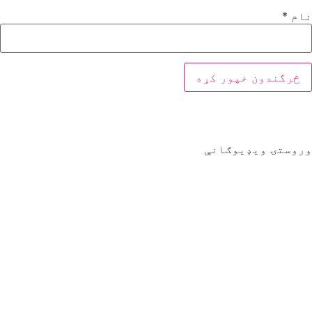
نام
*
وروستۍ ویډیوګانې