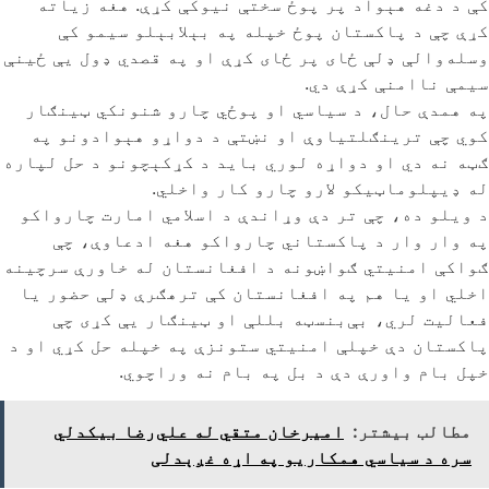
کې د دغه هېواد پر پوځ سختې نیوکې کړې. هغه زیاته
کړې چې د پاکستان پوځ خپله په بېلابېلو سیمو کې
وسله‌والې ډلې ځای پر ځای کړې او په قصدي ډول یې ځینې
سیمې ناامنې کړې دي.
په همدې حال، د سیاسي او پوځي چارو شنونکي ټینګار
کوي چې ترینګلتیاوې او نښتې د دواړو هېوادونو په
ګټه نه دي او دواړه لوري باید د کړکېچونو د حل لپاره
له ډیپلوماټیکو لارو چارو کار واخلي.
د ویلو ده، چې تر دې وړاندې د اسلامي امارت چارواکو
په وار وار د پاکستاني چارواکو هغه ادعاوې، چې
ګواکې امنیتي ګواښونه د افغانستان له خاورې سرچینه
اخلي او یا هم په افغانستان کې ترهګرې ډلې حضور یا
فعالیت لري، بې‌بنسټه بللې او ټینګار یې کړی چې
پاکستان دې خپلې امنیتي ستونزې په خپله حل کړي او د
خپل بام واورې دې د بل په بام نه وراچوي.
مطالب بیشتر:
امیرخان متقي له علي‌رضا بیکدلي
سره د سیاسي همکاریو په اړه غږېدلی