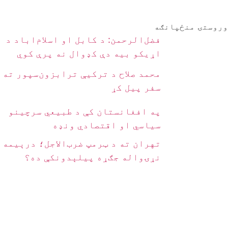
وروستۍ منځپانګه
فضل‌الرحمن: د کابل او اسلام‌اباد د
اړیکو بیه دې کډوال نه پرې کوي
محمد صلاح د ترکیې ترابزون‌سپور ته
سفر پیل کړ
په افغانستان کې د طبیعي سرچینو
سیاسي او اقتصادي ونډه
تهران ته د ټرمپ ضرب‌الاجل؛ درېیمه
نړۍواله جګړه پیلېدونکې ده؟