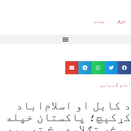
دری
پښتو
آفاق
/
سیاسي
د کابل او اسلام‌اباد
کړکېچ؛ پاکستان خپله
پوځي تګلاره مخ ته وړي