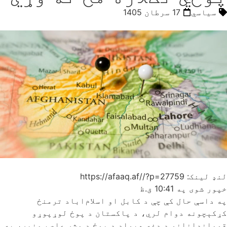
سیاسي
17 سرطان 1405
لنډ لینک: https://afaaq.af//?p=27759
خپور شوی په
10:41 ق.ظ
په داسې حال کې چې د کابل او اسلام‌اباد ترمنځ
کړکېچونه دوام لري، د پاکستان د پوځ لوړپوړو
قوماندانانو د دغه هېواد د پوځ د مشر عاصم منیر، په