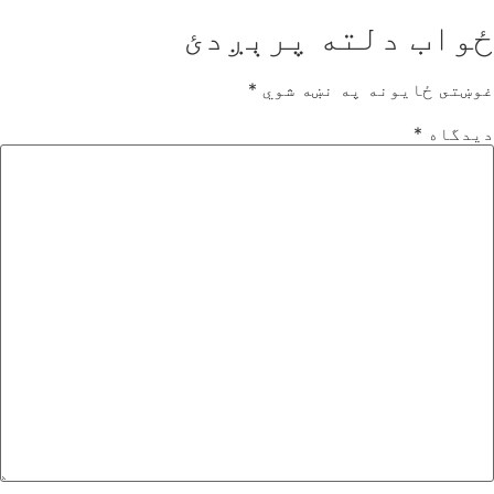
ځواب دلته پرېږدئ
غوښتى ځایونه په نښه شوي
*
دیدگاه
*