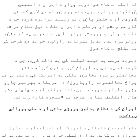
له امله ناکام شو. دویم پړاو د ایران د امنیتي
ځواکونو پر اډو بریدونه وو، څو له دې لارې کورنۍ
ګډوډۍ او د خلکو پاڅون ته زمینه برابره کړي، خو دا
کار هم ونشو او برعکس د ایران خلک د خپل نظام تر شا
کلک ورېدل او وروستی پړاو دا چې د رهبرۍ په له منځه
وړلو سره به، بدیل مشرتابه راولي، خو په دې طرحه کې
هم مطلق ناکام شول.
ډیویډ هرسټ په خپله لیکنه کې په ډاګه کړې، چې دا
طرحه نه یوازې په ایران کې او نړۍ کې له سختو
مخالفتونو سره مخامخ، بلکې په امریکا کې دننه یې هم
پراخ مخالفتونه راوپارول؛ د امریکا د بهرنیو چارو
وزیر مارکو روبیو دا بې‌مانا وبلله او د سي‌آی‌اې مشر
جان راتکلیف بیا دا طرحه یو «مسخره کار» وباله.
ایران کې د نظام بدلون پروژې ماتې او د ملي یووالي
ټینګښت
دغه لوېدیځ شنونکی د امریکا او اسراییلو د بدلون
پروژې د ناکامۍ په اړه لیکي چې د ترور او بریدونو له