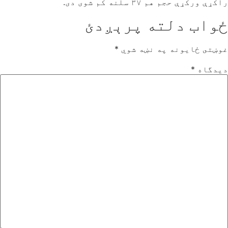
راکړې ورکړې حجم هم ۳۷ سلنه کم شوی دی.
ځواب دلته پرېږدئ
غوښتى ځایونه په نښه شوي
*
دیدگاه
*