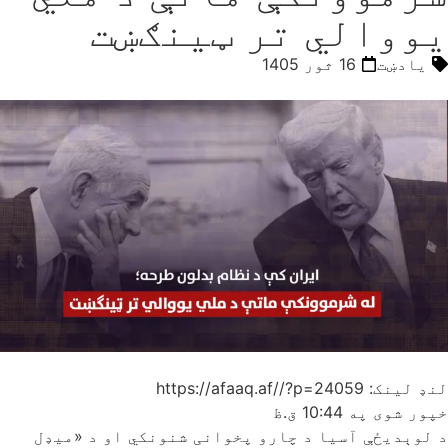
یووالي تر ټینګښت
یادښت
16 ثور 1405
لنډ لینک: https://afaaq.af//?p=24059
خپور شوی په
10:44 ق.ظ
د لوېدیځې آسیا د چارو پخوانی شنونکي او د «میډل