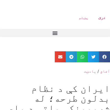
دری
پښتو
آفاق
/
یادښت
ایران کې د نظام
بدلون طرحه؛ له
شرموونکې ماتې د ملي