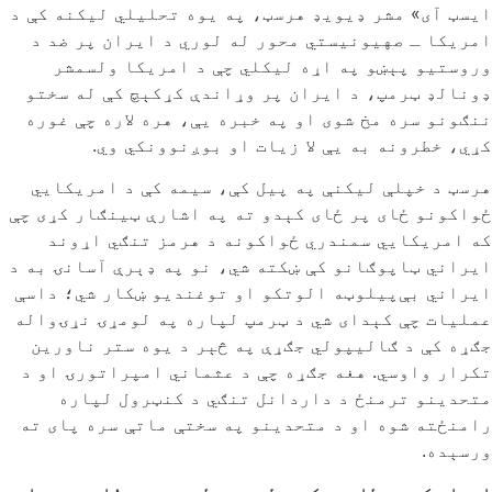
ایسټ آی» مشر ډیویډ هرسټ، په یوه تحلیلي لیکنه کې د
امریکا ـ صهیونیستي محور له لوري د ایران پر ضد د
وروستیو پېښو په اړه لیکلي چې د امریکا ولسمشر
‌ډونالډ ټرمپ، د ایران پر وړاندې کړکېچ کې له سختو
ننګونو سره مخ شوی او په خبره یې، هره لاره چې غوره
کړي، خطرونه به یې لا زیات او بوږنوونکي وي.
هرسټ د خپلې لیکنې په پیل کې، سیمه کې د امریکایي
ځواکونو ځای پر ځای کېدو ته په اشارې ټینګار کړی چې
که امریکایي سمندري ځواکونه د هرمز تنګي اړوند
ایراني ټاپوګانو کې ښکته شي، نو په ډېرې آسانۍ به د
ایراني بې‌پیلوټه الوتکو او توغندیو ښکار شي؛ داسې
عملیات چې کېدای شي د ټرمپ لپاره په لومړۍ نړۍواله
جګړه کې د ګالیپولي جګړې په څېر د یوه ستر ناورین
تکرار واوسي. هغه جګړه چې د عثماني امپراتورۍ او د
متحدینو ترمنځ د داردانل تنګي د کنټرول لپاره
رامنځته شوه او د متحدینو په سختې ماتې سره پای ته
ورسېده.