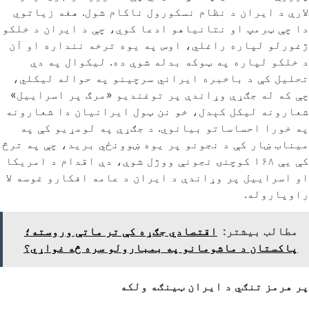
لارې د ایران د نظام نسکورول ناکام شول. هغه زیاتوي
دا چې ټرمپ او نتانیاهو ادعا کوي، چې د ایران د خلکو
ژغورلو لپاره راغلي، اوس په یوه ترخه ننداره او آن
د خلکو لپاره په ټوکه بدله شوې ده. لیکوال په دې
تحلیل کې د باخبره ایراني سرچینو په حواله لیکلي،
چې که له جګړې وړاندې پر توغندیو «مرګ پر اسراییل»
شعارونه لیکل کېدل، خو نن ټول ایرانیان دا شعارونه
په خورا احساساتو بیانوي. د جګړې په لومړیو کې په
میناب ښار کې د نجونو پر یوه ښوونځي برید، چې په ترڅ
کې یې ۱۶۸ کوچنۍ نجونې ووژل شوې، دې اقدام د امریکا
او اسراییل پر وړاندې د ایران د عامه افکارو غوسه لا
راوپاروله.
مطالب بیشتر:
اقتصادي جګړه کې تر ماتې وروسته؛
پاکستان د ماشومانو په بمبارولو سره څه غواړي؟
پر هرمز تنګي د ایران ټینګه ولکه