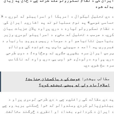
ایران کې د نظام نسکورولو هغه طرحه چې د ځان په زیان
بدله شوه
د دې تحلیل لیکوال د امریکا او اسراییلو له لوري د «
حماسی غوسې» په نوم عملیاتو ته په اشارې، ایران کې
د نظام نسکورولو لپاره د درې پړاوه پلان جزیات بیان
کړي. د هرسټ د تحلیل له مخې، د اسراییلو لومړي وزیر
بنیامین نتانیاهو او د موساد رییس ډیویډ بارنیا، د
فبرورۍ په ۱۱مه د سپینې ماڼۍ په غونډه کې ډونالډ
ټرمپ ایران سره بشپړې جګړې ته وهڅاوه؛ د دوی طرحې
درې پړاوه درلودل، خو اوس یې درې واړه له ناکامۍ
سره مخ شوي دي.
مطالب بیشتر:
خوست کې د پاکستان جنایت؛
اسلام‌آباد ولې له پېښې تېښته کوي؟
په دې مقاله کې راغلي، چې د دې طرحې لومړی پړاو د
بېلتون‌پالو کردي وسله‌والو له خوا ځمکنی برید و، چې
د ایران د کردانو، بغداد او انقرې د څرګند مخالفت