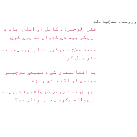
وروستۍ منځپانګه
فضل‌الرحمن: د کابل او اسلام‌اباد د
اړیکو بیه دې کډوال نه پرې کوي
محمد صلاح د ترکیې ترابزون‌سپور ته
سفر پیل کړ
په افغانستان کې د طبیعي سرچینو
سیاسي او اقتصادي ونډه
تهران ته د ټرمپ ضرب‌الاجل؛ درېیمه
نړۍواله جګړه پیلېدونکې ده؟