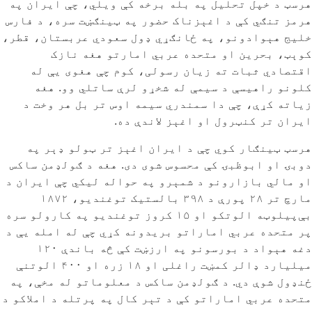
هرسټ د خپل تحلیل په بله برخه کې ویلي، چې ایران په
هرمز تنګي کې د اغېزناک حضور په ټینګښت سره، د فارس
خلیج هېوادونو، په ځانګړي ډول سعودي عربستان، قطر،
کوېټ، بحرین او متحده عربي امارتو هغه نازک
اقتصادي ثبات ته زیان رسولی، کوم چې هغوی یې له
کلونو راهیسې د سیمې له شخړو لرې ساتلي وو. هغه
زیاته کړې، چې دا سمندري سیمه اوس تر بل هر وخت د
ایران تر کنټرول او اغېز لاندې ده.
هرسټ ټینګار کوي چې د ایران اغېز تر ټولو ډېر په
دوبۍ او ابوظبۍ کې محسوس شوی دی. هغه د ګولډمن ساکس
او مالي بازارونو د شمېرو په حواله لیکي چې ایران د
مارچ تر ۲۸ پورې د ۳۹۸ بالستیک توغندیو، ۱۸۷۲
بې‌پیلوټه الوتکو او ۱۵ کروز توغندیو په کارولو سره
پر متحده عربي اماراتو بریدونه کړي چې له امله یې د
دغه هېواد د بورسونو په ارزښت کې څه باندې ۱۲۰
میلیارد ډالر کمښت راغلی او ۱۸ زره او ۴۰۰ الوتنې
ځنډول شوې دي. د ګولډمن ساکس د معلوماتو له مخې، په
متحده عربي اماراتو کې د تېر کال په پرتله د املاکو د