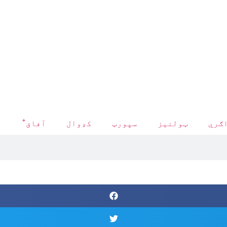
+
ګري
ټولنیز
سپورټ
کډوال
آفاق
د