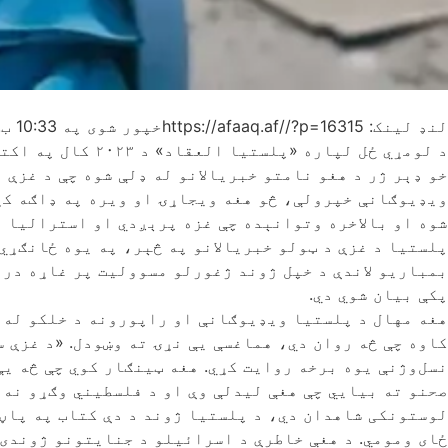
لنډ لینک: https://afaaq.af//?p=16315
خپور شوی په
10:33 ب.ظ
خو ډېر ژر د هغو نامتو خبریالانو له ډلې شوه چې د غزې 
ویډیوګانې خپرولې، څو هغه ویجاړۍ او ویره په ډاګه کړي
شوه او بالاخره وتوانېده چې غزه پرېږدي او استرالیا ته
پلستیا د غزې د ټولو خبریالانو په څېر، په یوه ځانګړي
پکې بیان شوي دي.
هغه مهال د پلستیا ویډیوګانې او راپورونه د خلکو له پ
کاوه چې څه روان دي، هماغسې یې نړۍ ته وښودل. «د غزې س
صحنو ته بیايي چې هغې لیدلې وې او د فلسطیني وګړو نه
لوستونکی شاهدان دي، د پلستیا ژوند د دې کتاب په پاڼو
ځای ومومي. د هغې خاطرې د اسرائیلو د جنایتونو ژوندی 