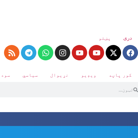
دری
پښتو
کور پاڼه
ویډیو
نړیوال
سیاسي
سودا