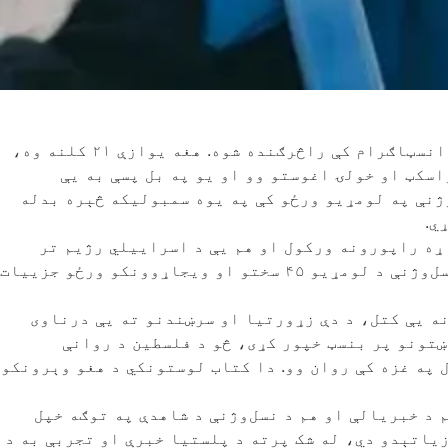
د لومړي ځل لپاره «پلستیا العقاد» د ۲۰۲۳ کال په اکتوبر کې، غزه کې د نسل‌وژنې له پیل څه موده وروسته، په انسټاګرام کې راڅرګنده شوه. هغه یوازې ۲۱ کلنه وه،
اسکټ او خولۍ اغوستو وو او یو په بل پسې به یې
ژنې په لومړیو ورځو کې په یوه سمبولیکه څېره بدله
ي.
اړه راپورونه ورکول او هم یې د اسراییلي رژیم تر
بمباریو لاندې د خپل ژوند ژغورلو مسوولیت پر غاړه درلود. په همدې موده کې هغې ورځنۍ خاطرې ولیکلې، چې د نسل‌وژنې د لومړیو ۴۵ سختو او ویجاړوونکو ورځو جزییات
ه یې کتل، د دې زړورتیا او سرښندنو ته یې درناوی
ښتونو پر بنسټ خپور کړی، څو د فلسطین د روانې
ربه کړي، د تېرو دوو کلونو پر مهال په غزه کې روان وو. دا کتاب لوستونکي د هغو وېرونکو
 د خبریالې او هم د نسل‌وژنې د شاهدې په توګه خپل
یاتېدو دي، له شک پرته د پلستیا خبرې او تجربې به د