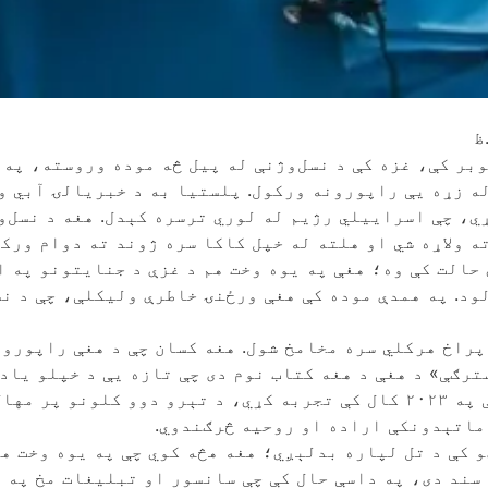
له زړه یې راپورونه ورکول. پلستیا به د خبریالۍ آبي و
، چې اسراییلي رژیم له لوري ترسره کېدل. هغه د نسل‌و
 ولاړه شي او هلته له خپل کاکا سره ژوند ته دوام ورکړ
 حالت کې وه؛ هغې په یوه وخت هم د غزې د جنایتونو په 
راخ هرکلي سره مخامخ شول. هغه کسان چې د هغې راپورون
ترګې» د هغې د هغه کتاب نوم دی چې تازه یې د خپلو یاد
نسل‌وژنې یوه برخه روایت کړي. هغه ټینګار کوي چې څه یې په ۲۰۲۳ کال کې تج
 ماتېدونکې اراده او روحیه څرګندوي.
 کې د تل لپاره بدلېږي؛ هغه هڅه کوي چې په یوه وخت هم
سند دی، په داسې حال کې چې سانسور او تبلیغات مخ په ز