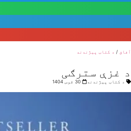
آفاق
/
د کتاب پیژندنه
د غزې سترګی
د کتاب پیژندنه
30 قوس 1404