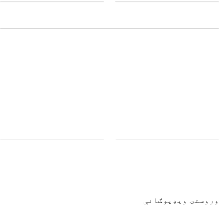
وروستۍ ویډیوګانې