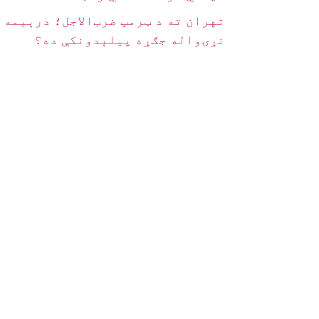
تهران ته د ټرمپ ضرب‌الاجل؛ درېیمه
نړۍواله جګړه پیلېدونکې ده؟