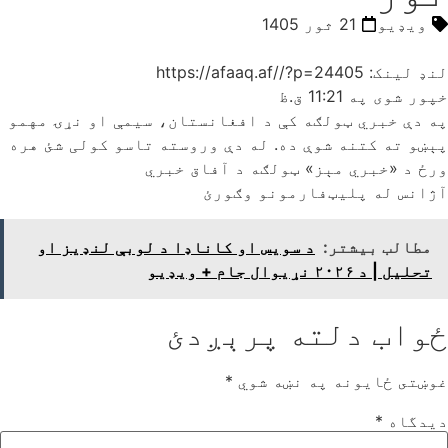
ویډیو
21 ثور 1405
لنډ لینک: https://afaaq.af//?p=24405
خپور شوی په
11:21 ق.ظ
په دې خبري ټولګه کې د افغانستان، سیمې او نړۍ مهمو
پېښو ته کتنه شوې ده. له دې وروسته تاسو کولی شئ هره
ورځ د «خبري مېز» ټولګه د آفاق خبري
آژانس له پلیټ‌فارمونو وګورئ
مطالب بیشتر:
د سویس او کاناډا د لوبې لنډیز او
تحلیل | د ۲۰۲۶ نړیوال جام + ویډیو
ځواب دلته پرېږدئ
غوښتى ځایونه په نښه شوي
*
دیدگاه
*