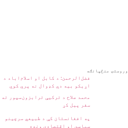
وروستۍ منځپانګه
فضل‌الرحمن: د کابل او اسلام‌اباد د
اړیکو بیه دې کډوال نه پرې کوي
محمد صلاح د ترکیې ترابزون‌سپور ته
سفر پیل کړ
په افغانستان کې د طبیعي سرچینو
سیاسي او اقتصادي ونډه