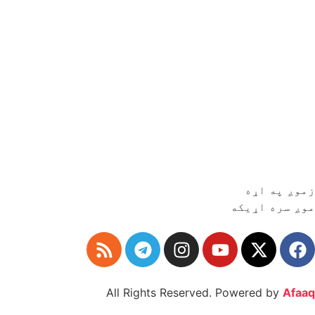
زموږ په اړه
موږ سره اړیکه
All Rights Reserved. Powered by
Afaaq