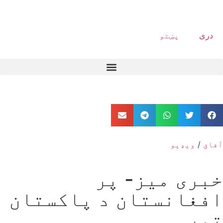
دری
پښتو
آفاق
/
ویډیو
خبری میز- پر
افغانستان د پاکستان
تور