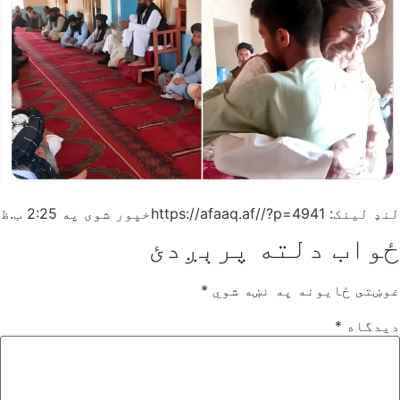
لنډ لینک: https://afaaq.af//?p=4941
خپور شوی په
2:25 ب.ظ
ځواب دلته پرېږدئ
غوښتى ځایونه په نښه شوي
*
دیدگاه
*