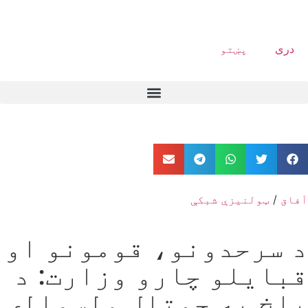
دری
پښتو
آفاق
/
ټولنیزې شبکې
د سرحدونو، قومونو او
قبایلو چارو وزارت: د
بلخ په چمتال ولسوالۍ