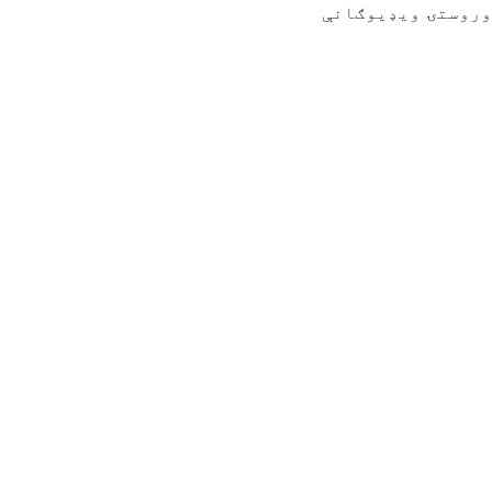
وروستۍ ویډیوګانې