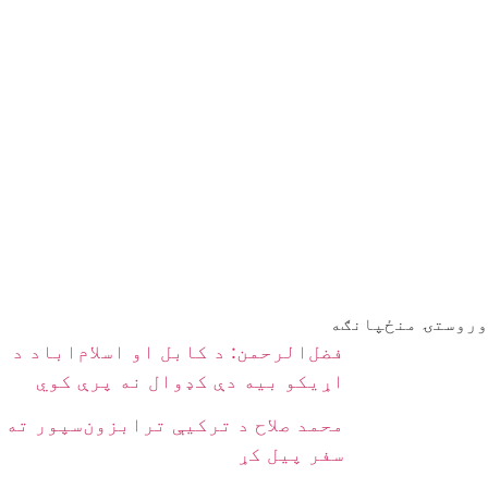
وروستۍ منځپانګه
فضل‌الرحمن: د کابل او اسلام‌اباد د
اړیکو بیه دې کډوال نه پرې کوي
محمد صلاح د ترکیې ترابزون‌سپور ته
سفر پیل کړ