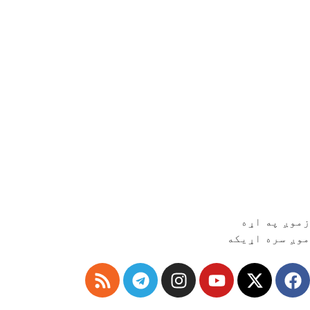
زموږ په اړه
موږ سره اړیکه