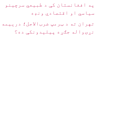
په افغانستان کې د طبیعي سرچینو
سیاسي او اقتصادي ونډه
تهران ته د ټرمپ ضرب‌الاجل؛ درېیمه
نړۍواله جګړه پیلېدونکې ده؟