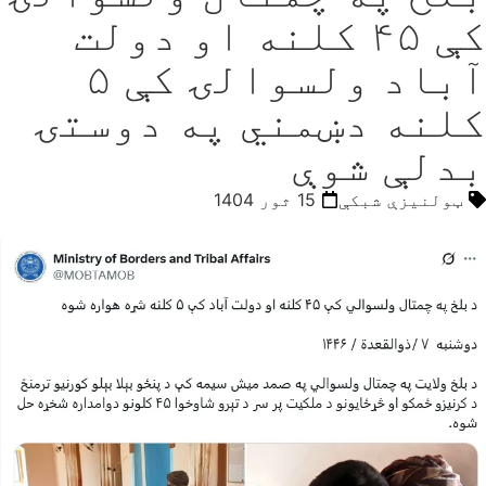
کې ۴۵ کلنه او دولت
آباد ولسوالۍ کې ۵
کلنه دښمني په دوستۍ
بدلې شوې
ټولنیزې شبکې
15 ثور 1404