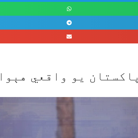
پاکستان یو واقعي هېوا