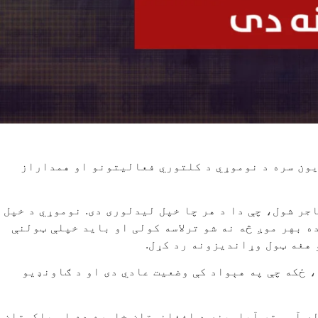
د اسماعیل یون سره د نوموړي د کلتوري فعالیتونو او همداراز
ر شول، چې دا د هر چا خپل لیدلوری دی. نوموړي د خپل
ه بهر موږ څه نه شو ترلاسه کولی او باید خپلې ټولنې
 هغه ټول وړاندیزونه رد کړل.
امي امارت د امنیتي وضعیت په اړه وویل: «زه د امنیت په برخه کې ۹۵ نمرې ورکوم، ځکه چې په هېواد کې وضعیت عادي دی او د ګاونډیو
له آمو تر آباسینه د افغانستان خاوره ده او پاکستان