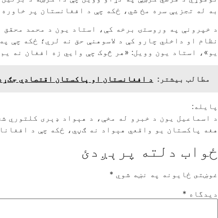
به له تجزیې سره مخ شي، ځکه چې د افغانستان پر خاوره ج
د خپرونې په وروستۍ برخه کې، استاد یون د محمد محقق پ
نظام او داخلي چارو کې د لاسوهنې حق نه لري؛ ځکه چې پ
یو»، استاد یون وویل: «هر څوک چې وایي زه افغان نه یم،
مطالب بیشتر:
د افغانستان او پاکستان اقتصادي جګړه؛ 
پایله:
د اسماعیل یون د خبرو له مخې، د هېواد ډېری کلتوري شخ
هغه پاکستان یو واقعي هېواد نه ګڼي، ځکه چې د افغانان
ځواب دلته پرېږدئ
غوښتى ځایونه په نښه شوي
*
دیدگاه
*