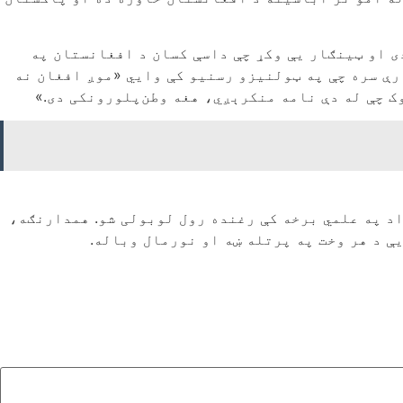
ی او ټینګار یې وکړ چې داسې کسان د افغانستان په
ارې سره چې په ټولنیزو رسنیو کې وایي «موږ افغان نه
ک چې له دې نامه منکرېږي، هغه وطن‌پلورونکی دی.»
اد په علمي برخه کې رغنده رول لوبولی شو. همدارنګه،
ې د هر وخت په پرتله ښه او نورمال وباله.