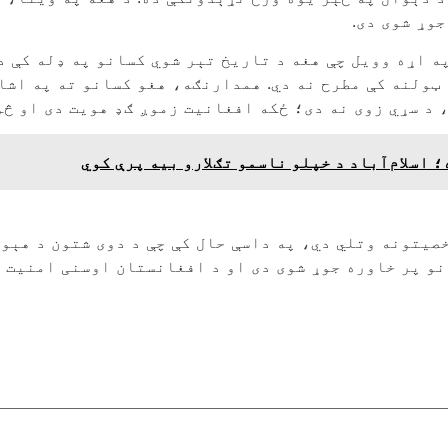
وړ شوی دی.
ه اړه وویل چې هغه د تاریخ تېر شوي کسانو په ډله کې د
ه ټولنه کې مطرح نه دي. همدارنګه، هغو کسانو ته په اش
 د سړي زوی نه دی؛ ځکه افغانیت زموږ ګډ هویت دی او څو
اسلام‌آباد د خپلو ناسمو تګلارو بیه پرې کوي
صیتونه وتلي دي، په داسې حال کې چې د دوی شتون د هېو
و پر خاوره جوړ شوی دی او د افغانستان اوسنی امنیت ی