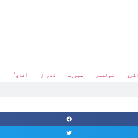
+
ګري
ټولنیز
سپورټ
کډوال
آفاق
د