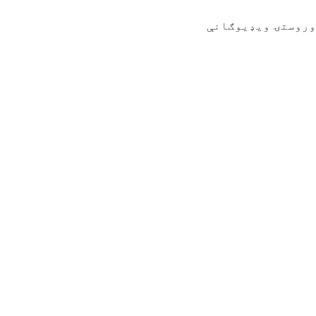
وروستۍ ویډیوګانې