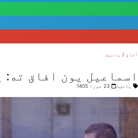
آفاق
/
یادښت
اسماعیل یون افاق ته: 
یادښت
23 جوزا 1405