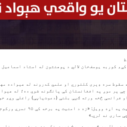
په دې ځانګړې خپرونه کې، کوربه یوسف‌خان لالي د پوهنتون له استا
 سقوط سره ډېری کلتوري او علمي کدرونه له هېواده مهاج
 چې پر موږ په افغانستان کې پانګونه شوې ده؛ له هېواد
و فرانسې څخه ورته ګڼې بلنې (دعوت‌پاڼې) راغلې وې، خو
یون د خپرونې په دوام کې د اسل
ې ساری نه لري.»
د دېوال په څېر یوه ورځ نړېدونکې ده. د هغه په وینا، 