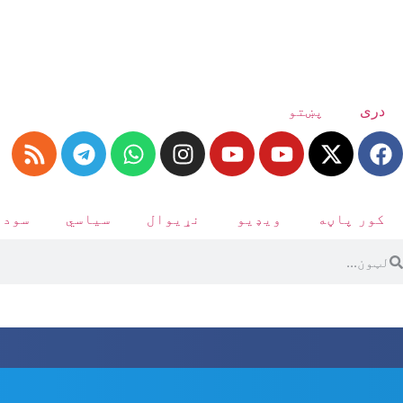
دری
پښتو
کور پاڼه
ویډیو
نړیوال
سیاسي
سودا