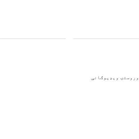
وروستۍ ویډیوګانې