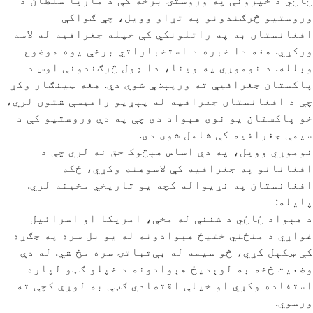
ځاځي د خپرونې په وروستۍ برخه کې د ماریا سلطان د
وروستیو څرګندونو په تړاو وویل، چې ګواکې
افغانستان به په راتلونکي کې خپله جغرافیه له لاسه
ورکړي. هغه دا خبره د استخباراتي برخې یوه موضوع
وبلله. د نوموړي په وینا، دا ډول څرګندونې اوس د
پاکستان جغرافیې ته ورپېښې شوې دي. هغه ټینګار وکړ
چې د افغانستان جغرافیه له پېړیو راهیسې شتون لري،
خو پاکستان یو نوی هېواد دی چې په دې وروستیو کې د
سیمې جغرافیه کې شامل شوی دی.
نوموړي وویل، په دې اساس هېڅوک حق نه لري چې د
افغانانو په جغرافیه کې لاسوهنه وکړي، ځکه
افغانستان په نړیواله کچه یو تاریخي مخینه لري.
پایله:
د هېواد ځاځي د شننې له مخې، امریکا او اسرائیل
غواړي د منځني ختیځ هېوادونه له یو بل سره په جګړه
کې ښکېل کړي، څو سیمه له بې‌ثباتۍ سره مخ شي. له دې
وضعیت څخه به لوېدیځ هېوادونه د خپلو ګټو لپاره
استفاده وکړي او خپلې اقتصادي ګټې به لوړې کچې ته
ورسوي.