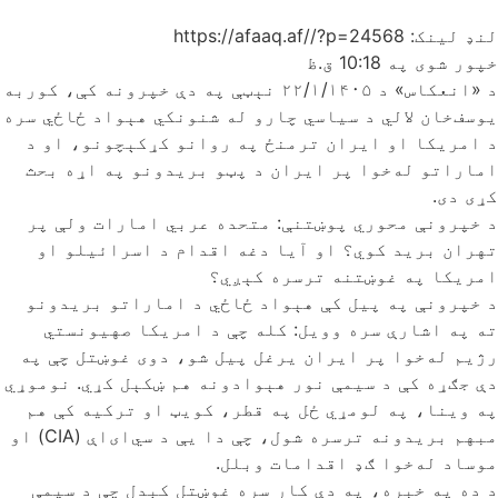
لنډ لینک: https://afaaq.af//?p=24568
خپور شوی په
10:18 ق.ظ
د «انعکاس» د ۲۲/۱/۱۴۰۵ نېټې په دې خپرونه کې، کوربه
یوسف‌خان لالي د سیاسي چارو له شنونکي هېواد ځاځي سره
د امریکا او ایران ترمنځ په روانو کړکېچونو، او د
اماراتو له‌خوا پر ایران د پټو بریدونو په اړه بحث
کړی دی.
د خپرونې محوري پوښتنې: متحده عربي امارات ولې پر
تهران برید کوي؟ او آیا دغه اقدام د اسرائیلو او
امریکا په غوښتنه ترسره کېږي؟
د خپرونې په پیل کې هېواد ځاځي د اماراتو بریدونو
ته په اشارې سره وویل: کله چې د امریکا صهیونستي
رژیم له‌خوا پر ایران یرغل پیل شو، دوی غوښتل چې په
دې جګړه کې د سیمې نور هېوادونه هم ښکېل کړي. نوموړي
په وینا، په لومړي ځل په قطر، کویټ او ترکیه کې هم
مبهم بریدونه ترسره شول، چې دا یې د سي‌ای‌اې (CIA) او
موساد له‌خوا ګډ اقدامات وبلل.
د ده په خبره، په دې کار سره غوښتل کېدل چې د سیمې