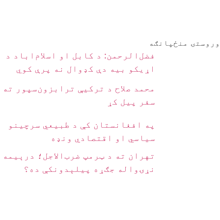
وروستۍ منځپانګه
فضل‌الرحمن: د کابل او اسلام‌اباد د
اړیکو بیه دې کډوال نه پرې کوي
محمد صلاح د ترکیې ترابزون‌سپور ته
سفر پیل کړ
په افغانستان کې د طبیعي سرچینو
سیاسي او اقتصادي ونډه
تهران ته د ټرمپ ضرب‌الاجل؛ درېیمه
نړۍواله جګړه پیلېدونکې ده؟