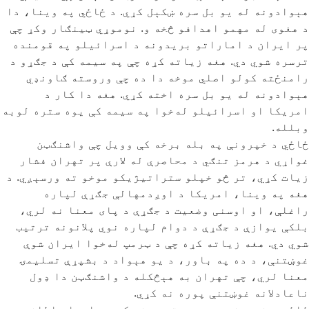
هېوادونه له یو بل سره ښکېل کړي. د ځاځي په وینا، دا
د هغوی له مهمو اهدافو څخه و. نوموړي ټینګار وکړ چې
پر ایران د اماراتو بریدونه د اسرائیلو په قومنده
ترسره شوي دي. هغه زیاته کړه چې په سیمه کې د جګړو د
رامنځته کولو اصلي موخه دا ده چې وروسته ګاونډي
هېوادونه له یو بل سره اخته کړي. هغه دا کار د
امریکا او اسرائیلو له‌خوا په سیمه کې یوه ستره لوبه
وبلله.
ځاځي د خپرونې په بله برخه کې وویل چې واشنګټن
غواړي د هرمز تنګي د محاصرې له لارې پر تهران فشار
زیات کړي، تر څو خپلو ستراتیژیکو موخو ته ورسېږي. د
هغه په وینا، امریکا د اوږدمهالې جګړې لپاره
راغلې، او اوسنی وضعیت د جګړې د پای معنا نه لري،
بلکې یوازې د جګړې د دوام لپاره نوي پلانونه ترتیب
شوي دي. هغه زیاته کړه چې د ټرمپ له‌خوا ایران شوې
غوښتنې، د ده په باور، د یو هېواد د بشپړې تسلیمۍ
معنا لري، چې تهران به هېڅکله د واشنګټن دا ډول
ناعادلانه غوښتنې پوره نه کړي.