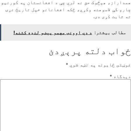
همداراز، هېڅوک حق نه لري چې د افغانستان په کورنیو
چارو کې لاسوهنه وکړي، ځکه افغانانو خپل تاریخ نړۍ
ته ثابت کړی دی.
مطالب بیشتر:
د دې اوونۍ مهمو پېښو لنډه کتنه!
ځواب دلته پرېږدئ
غوښتى ځایونه په نښه شوي
*
دیدگاه
*