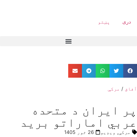
دری
پښتو
آفاق
/
مرکې
پر ایران د متحده
عربي اماراتو برید
مرکې
,
ویډیو
26 ثور 1405