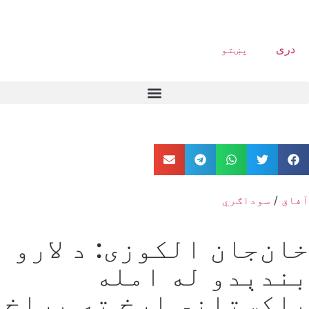
دری
پښتو
آفاق
/
سوداګري
خان‌جان الکوزی: د لارو
بندېدو له امله
پاکستاني اړخ ته پراخ