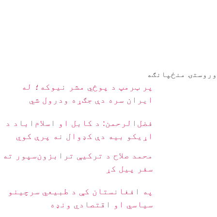
وروستۍ منځپانګه
پر ټرمپ د پوځي مشر نیوکه؛ له
ایران سره دې جګړه ودرول شي
فضل‌الرحمن: د کابل او اسلام‌اباد د
اړیکو بیه دې کډوال نه پرې کوي
محمد صلاح د ترکیې ترابزون‌سپور ته
سفر پیل کړ
په افغانستان کې د طبیعي سرچینو
سیاسي او اقتصادي ونډه