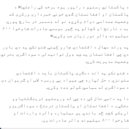
د پاکستاني رسنیو د راپور یوه برخه کې راغلي:« د
پاکستان او افغانستان ګډې خونې خبرداری ورکړی که
وضعیت همداسې دوام وکړي، نو له ډسمبر تر مارچ پورې
به د نارنج او کچالو په څېر موسمي صادرات شاوخوا ۲۰۰
میلیونه ډالر نور زیان هم وکړي.»
په ورته مهال د اقتصادي چارو ځینې شنونکي په دې باور
دي چې افغانستان په ښه ډول توانېدلی د سوداګرۍ بحرني
وضعیت مدیریت کړي.
د شنونکو په اند دمګړۍ پاکستان باید د اقتصادي
ستونزې د حل لپاره چې هېواد یې ورسره لاس او ګریوان دی
د سوداګرۍ له سیاسي کولو ډډه وکړي.
دا په داسې حال کې ده چې له وروستیو ترینګلتیاوو
مخکې، د افغانستان او پاکستان ترمنځ د سوداګریزو
اړیکو کچه څه باندې یو میلیارد ډالره واردات او
شاوخوا ۸۰۰ میلیونه ډالر صادرات وو.