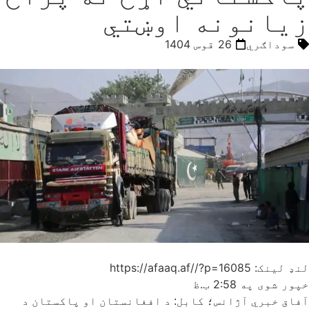
زیانونه اوښتي
سوداګري
26 قوس 1404
لنډ لینک: https://afaaq.af//?p=16085
خپور شوی په
2:58 ب.ظ
آفاق خبري آژانس؛ کابل: د افغانستان او پاکستان د