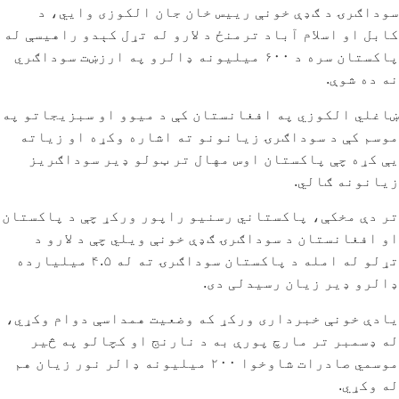
سوداګرۍ د ګډې خونې رییس خان جان الکوزی وايي، د
کابل او اسلام آباد ترمنځ د لارو له تړل کېدو راهیسې له
پاکستان سره د ۶۰۰ میلیونه ډالرو په ارزښت سوداګري
نه ده شوې.
ښاغلي الکوزي په افغانستان کې د میوو او سبزیجاتو په
موسم کې د سوداګرۍ زیانونو ته اشاره وکړه او زیاته
یې کړه چې پاکستان اوس مهال تر ټولو ډیر سوداګریز
زیانونه ګالي.
تر دې مخکې، پاکستاني رسنیو راپور ورکړ چې د پاکستان
او افغانستان د سوداګرۍ ګډې خونې ویلي چې د لارو د
تړلو له امله د پاکستان سوداګرۍ ته له ۴.۵ میلیارده
ډالرو ډیر زیان رسیدلی دی.
یادې خونې خبرداری ورکړ که وضعیت همداسې دوام وکړي،
له ډسمبر تر مارچ پورې به د نارنج او کچالو په څیر
موسمي صادرات شاوخوا ۲۰۰ میلیونه ډالر نور زیان هم
له وکړي.