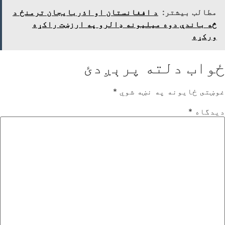
مطالب بیشتر:
د افغانستان او اذربایجان ترمنځ د
څه باندې دوه میلیونه ډالرو په ارزښت راکړه
ورکړه
ځواب دلته پرېږدئ
غوښتى ځایونه په نښه شوي
*
دیدگاه
*