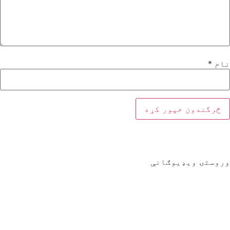
نام
*
وروستۍ ویډیوګانې