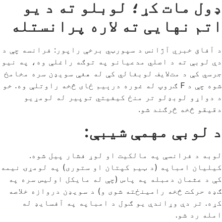
ډول مات کړ؛ لوبلو ته د یو
اتم نهایی ته لاره پرانستله
د آفاق خبري آژانس د سپورټي برخې راپور: فرانسه چې د
دې لوبې ته د اصلي مدعیانو په توګه راغلې وه، په نیو
جرسي کې د مت‌لایف لوبغالي کې له هغې سویډن سره مخامخ
شوه چې د F ګروپ له غوره درېیم ځای څخه راوتلې وه. خو
د دواړو لوبډلو تر منځ کیفیتي توپیر له لومړیو
دقیقو څخه څرګند شو.
د لوبې مهمې شیبې:
لوبه د فرانسې په مالکیت او لوړ فشار پیل شوه.
کیلیان امباپه (د ټیم کپتان او ستوری) په لومړۍ نیمه
کې د عثمان دمبله په پاس (چې له مایکل اولیس سره په
ګډه حرکت څخه رامینځته شوی و) د سویډن دروازه خلاصه
کړه. تر دې وړاندې یو ګول د امباپه په آفسایډ له
امله رد شو.