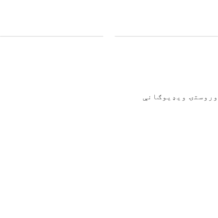
وروستۍ ویډیوګانې