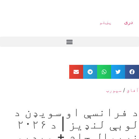
دری
پښتو
آفاق
/
سپورټ
د فرانسې او سویډن د
لوبې لنډیز | د ۲۰۲۶
نړیوال جام + ویډیو