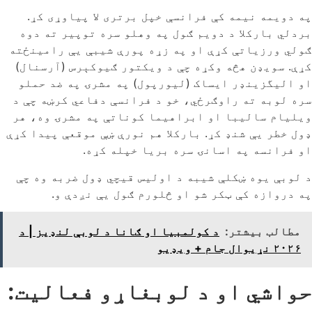
په دویمه نیمه کې فرانسې خپل برتری لا پیاوړی کړ.
بردلي بارکلا د دویم ګول په وهلو سره توپیر ته دوه
ګولي ورزیاتې کړې او په زړه پورې شیبې یې رامینځته
کړې. سویډن هڅه وکړه چې د ویکتور ګیوکېرس (آرسنال)
او الیگزینډر ایساک (لیورپول) په مشرۍ په ضد حملو
سره لوبه ته راوګرځي، خو د فرانسې دفاعي کرښه چې د
ویلیام سالیبا او ابراهیما کوناتې په مشرۍ وه، هر
ډول خطر یې شنډ کړ. بارکلا هم نورې ښې موقعې پیدا کړې
او فرانسه په اسانۍ سره بریا خپله کړه.
د لوبې یوه ښکلې شیبه د اولیس قیچي ډول ضربه وه چې
په دروازه کې ټکر شو او څلورم ګول یې نږدې و.
مطالب بیشتر:
د کولمبیا او ګانا د لوبې لنډیز | د
۲۰۲۶ نړیوال جام + ویډیو
حواشي او د لوبغاړو فعالیت: