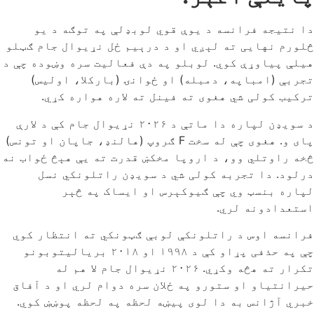
دا نتیجه فرانسه د یوې قوي لوبډلې په توګه د یو
څلورم نهایی ته لېږي او د درېیم ځل نړیوال جام ګټلو
هیلې پیاوړې کوي. لوبلو په دې فعالیت سره وښوده چې د
تجربې (امباپه، دمبله) او ځوانۍ (بارکلا، اولیس)
ترکیب کولی شي هغوی ته فینل ته لاره هواره کړي.
د سویډن لپاره دا ماتې د ۲۰۲۶ نړیوال جام کې د لارې
پای و. هغوی چې له سخت F ګروپ (هالنډ، جاپان او تونس)
څخه راوتلي وو، د اروپا مخکښ قدرت ته یې هېڅ ځواب نه
درلود. دا تجربه کولی شي د سویډن راتلونکي نسل
لپاره بنسټ وي چې ګیوکېرس او ایساک په څېر
استعدادونه لري.
فرانسه اوس د راتلونکې لوبې ګټونکي ته انتظار کوي
چې په حذفی پړاو کې د ۱۹۹۸ او ۲۰۱۸ بریالیتوبونو
تکرار ته هڅه وکړي. ۲۰۲۶ نړیوال جام لا هم له
حیرانتیاو او ستورو په ځلان سره دوام لري او د آفاق
خبري آژانس به دا لوی پیښه لحظه په لحظه پوښښ کوي.