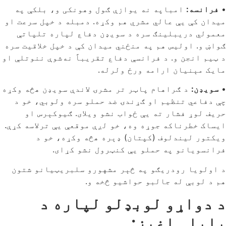
•
فرانسه:
امباپه نه یوازې ګول وهونکی و، بلکې په
میدان کې یې عالي مشري هم وکړه. دمبله د خپل سرعت او
معمولي دریبلینګ سره د سویډن دفاع لپاره تلپاتې
ګواښ و. اولیس هم په منځني میدان کې د خپل خلاقیت سره
د ټیم انجن و. د فرانسې دفاع تقریباً نه‌شوې ننوتلې او
مایک مېنیان ارامه ورځ ولرله.
•
سویډن:
د ګراهام پاټر تر مشرۍ لاندې سویډن هڅه وکړه
چې دفاعي تنظیم او ګړندۍ ضد حملو سره ولوبي، خو د
حریف لوړ فشار ته یې ځواب نشو ویلای. ګیوکېرس او
ایساک خطرناکه جوړه وه، خو لږې موقعې یې ترلاسه کړې.
ویکتور لیندلوف (کپتان) ډېره هڅه وکړه، خو د
فرانسویانو په حملو یې کنټرول نشو کړای.
د اولویا رودریګو په څېر مشهورو سلبریټيانو شتون
هم د لوبې له جالبو حواشیو څخه و.
د دواړو لوبډلو لپاره د
پایلې اغېز: