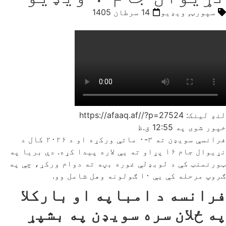
سپورټ
,
ویډیو
14 سرطان 1405
لنډ لینک: https://afaaq.af//?p=27524
خپور شوی په
12:55 ق.ظ
فرانسې سویډن ته ۳-۰ ماتې ورکړه او د ۲۰۲۶ کال د
نړیوال جام ۱۶ پړاو ته یې لاره پیدا کړه. دې بریا په
ټورنمنټ کې د لوبډلې غوره بڼه ته دوام ورکړ، چې په
ګروپ مرحله کې یې ۱۰ ګولونه وهل شامل وو.
فرانسه د امباپه او بارکلا
په ځلان سره سویډن په بشپړ