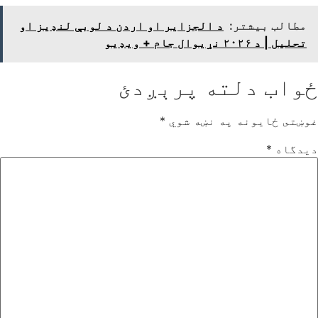
مطالب بیشتر:
د الجزایر او اردن د لوبې لنډیز او
تحلیل | د ۲۰۲۶ نړیوال جام + ویډیو
ځواب دلته پرېږدئ
غوښتى ځایونه په نښه شوي
*
دیدگاه
*