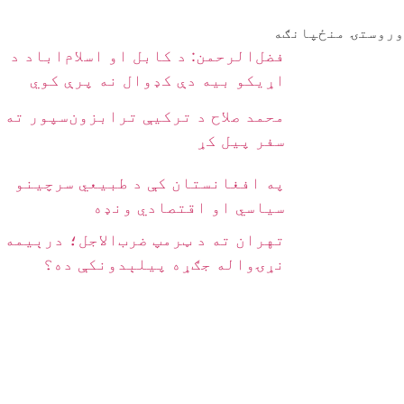
وروستۍ منځپانګه
فضل‌الرحمن: د کابل او اسلام‌اباد د
اړیکو بیه دې کډوال نه پرې کوي
محمد صلاح د ترکیې ترابزون‌سپور ته
سفر پیل کړ
په افغانستان کې د طبیعي سرچینو
سیاسي او اقتصادي ونډه
تهران ته د ټرمپ ضرب‌الاجل؛ درېیمه
نړۍواله جګړه پیلېدونکې ده؟