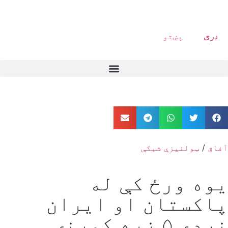
دری
پښتو
آفاق
/
ټولنیزې شبکې
یوه ورځ کې له
پاکستان او ایران
نږدې ۵ زره کورنۍ