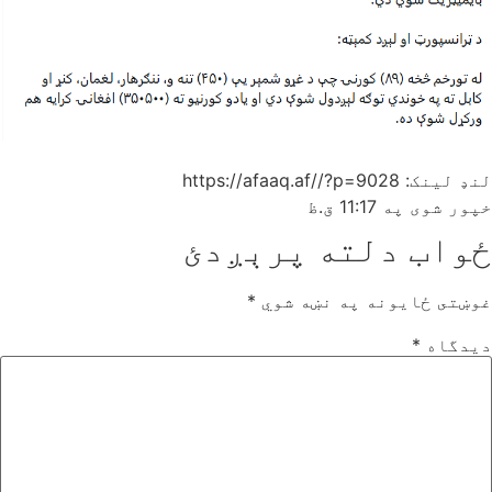
لنډ لینک: https://afaaq.af//?p=9028
خپور شوی په
11:17 ق.ظ
ځواب دلته پرېږدئ
غوښتى ځایونه په نښه شوي
*
دیدگاه
*