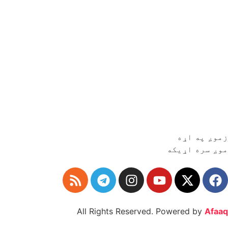
زموږ په اړه
موږ سره اړیکه
All Rights Reserved. Powered by
Afaaq