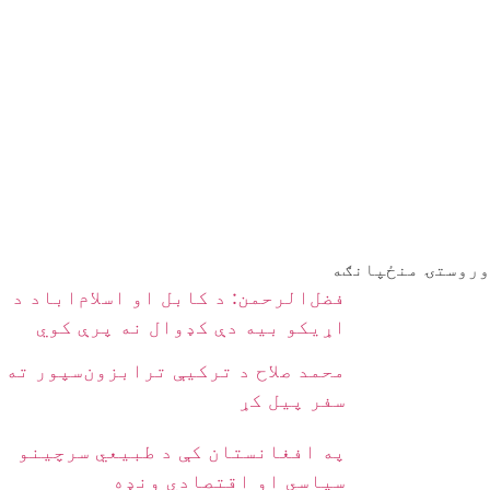
وروستۍ منځپانګه
فضل‌الرحمن: د کابل او اسلام‌اباد د
اړیکو بیه دې کډوال نه پرې کوي
محمد صلاح د ترکیې ترابزون‌سپور ته
سفر پیل کړ
په افغانستان کې د طبیعي سرچینو
سیاسي او اقتصادي ونډه