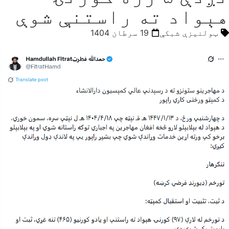
هېواد ته راستنې شوې
ټولنیزې شبکې
19 سرطان 1404