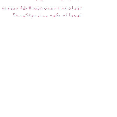
تهران ته د ټرمپ ضرب‌الاجل؛ درېیمه
نړۍواله جګړه پیلېدونکې ده؟