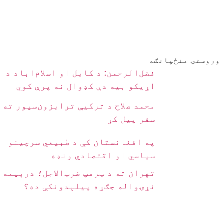
وروستۍ منځپانګه
فضل‌الرحمن: د کابل او اسلام‌اباد د
اړیکو بیه دې کډوال نه پرې کوي
محمد صلاح د ترکیې ترابزون‌سپور ته
سفر پیل کړ
په افغانستان کې د طبیعي سرچینو
سیاسي او اقتصادي ونډه
تهران ته د ټرمپ ضرب‌الاجل؛ درېیمه
نړۍواله جګړه پیلېدونکې ده؟