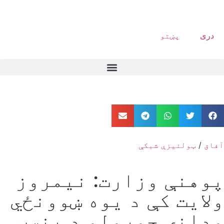
دری
پښتو
آفاق
/
ټولنیزې شبکې
پوهنې وزارت: نیمروز
ولایت کې د یوه ښوونځي
ودانۍ جوړولو د بنسټ