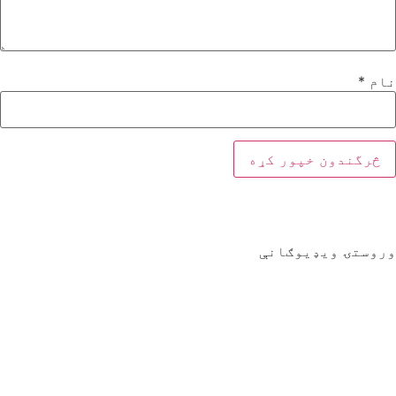
نام
*
وروستۍ ویډیوګانې