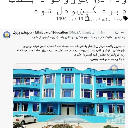
ډبره کېښودل شوه
ټولنیزې شبکې
14 ثور 1404