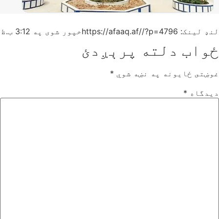
لنډ لینک: https://afaaq.af//?p=4796
خپور شوی په
3:12 ب.ظ
ځواب دلته پرېږدئ
غوښتى ځایونه په نښه شوي
*
دیدگاه
*