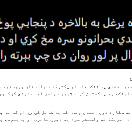
حمود فضلي پر ننګرهار او پکتیکا د پاکستان وروستيو ب
ارنګه په پاکستان کې د ژورو سیاسي او امنیتي کړکېچون
په ښکاره ډول افغان ولس، که په کابل کې وي او که په پ
 امریکا له ولسمشر سره په ډېرې عاجزۍ او چاپلوسۍ چلن