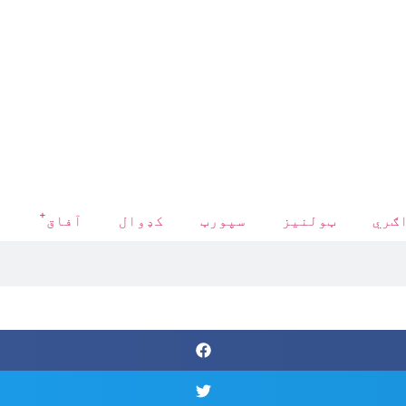
+
ګري
ټولنیز
سپورټ
کډوال
آفاق
د