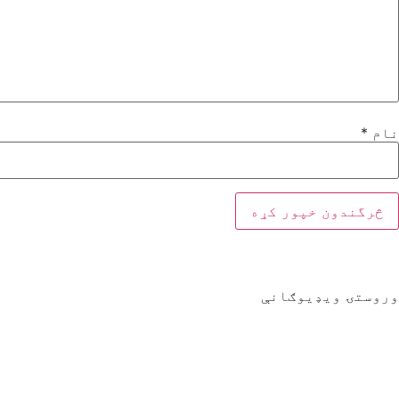
نام
*
وروستۍ ویډیوګانې