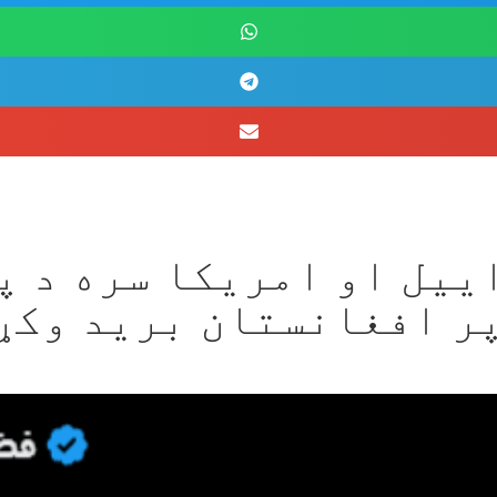
ییل او امریکا سره د پ
ر افغانستان برید وکړ