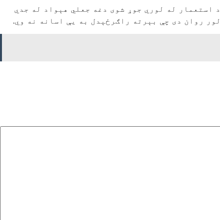
د استعمار له لوري جوړ شوی دغه جعلي هېواد له جدي
لور روان دی چې بېرته راګرځېدل به یې اسانه نه وي.