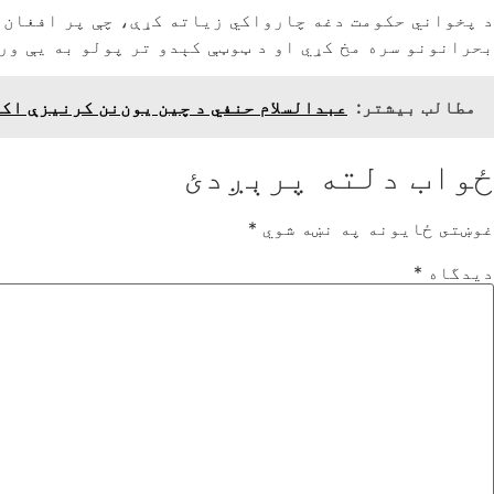
د پخواني حکومت دغه چارواکي زیاته کړې، چې پر افغان خ
بحرانونو سره مخ کړي او د ټوټې کېدو تر پولو به یې ور
مطالب بیشتر:
عبدالسلام حنفي د چین یون‌نن کرنیزې اک
ځواب دلته پرېږدئ
غوښتى ځایونه په نښه شوي
*
دیدگاه
*