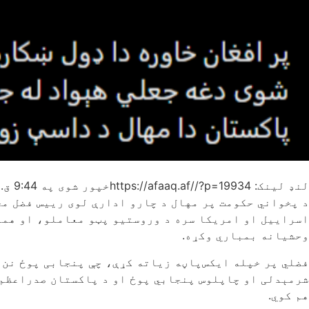
لنډ لینک: https://afaaq.af//?p=19934
خپور شوی په
9:44 ق.ظ
د پخواني حکومت پر مهال د چارو ادارې لوی رییس فضل م
اسراییل او امریکا سره د وروستیو پټو معاملو، او همد
وحشیانه بمباري وکړه.
فضلي پر خپله ایکس‌پاڼه زیاته کړې، چې پنجابی پوځ نن 
شرمېدلی او چاپلوس پنجابي پوځ او د پاکستان صدراعظم د
هم کوي.