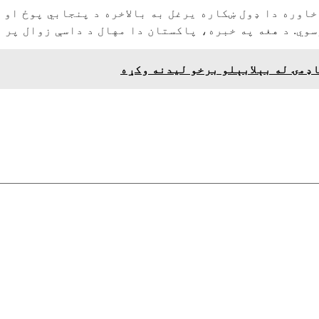
اوره دا ډول ښکاره یرغل به بالاخره د پنجابي پوځ او 
سوي. د هغه په خبره، پاکستان دا مهال د داسې زوال پر 
اډمۍ له بېلابېلو برخو لیدنه وکړه