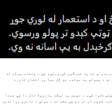
ریدونو ته په غبرګون کې ویلي، چې د پنجاب پوځ، له
و د پټولو په موخه، یو ځل بیا پر افغان خاوره
ښتونخوا کې، د دښمن په توګه یادوي؛ حال دا چې همدا
د کوي، آن تر دې چې هغه ته د سولې د جایزې وړاندیز