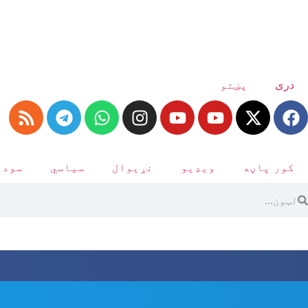
دری
پښتو
کور پاڼه
ویډیو
نړیوال
سیاسي
سودا