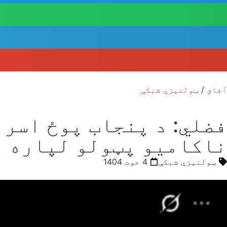
آفاق
/
ټولنیزې شبکې
فضلي: د پنجاب پوځ اسرا
ناکامیو پټولو لپاره پ
ټولنیزې شبکې
4 حوت 1404