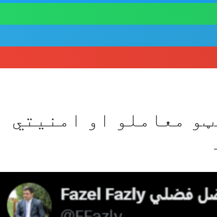
ټو معاملو او امنیتي