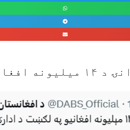
لګښت جوړېږي