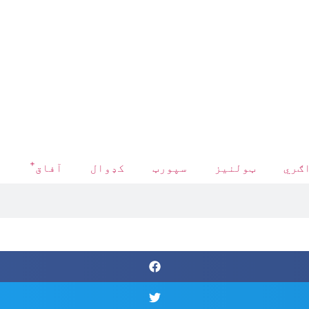
+
ګري
ټولنیز
سپورټ
کډوال
آفاق
د