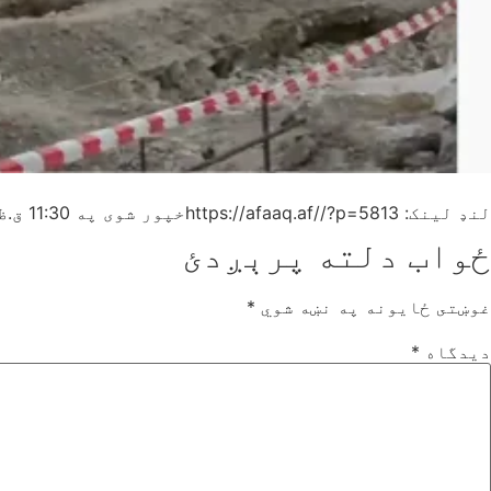
لنډ لینک: https://afaaq.af//?p=5813
خپور شوی په
11:30 ق.ظ
ځواب دلته پرېږدئ
غوښتى ځایونه په نښه شوي
*
دیدگاه
*