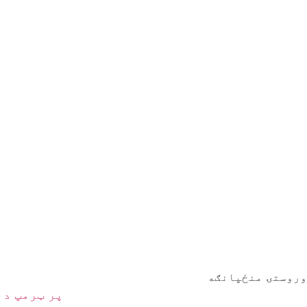
وروستۍ منځپانګه
پر ټرمپ د 