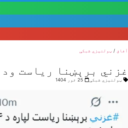
آفاق
/
ټولنیزې شبکې
غزني برېښنا ریاست ودانۍ د ۱۴ میلیونه افغانۍ په 
ټولنیزې شبکې
25 ثور 1404