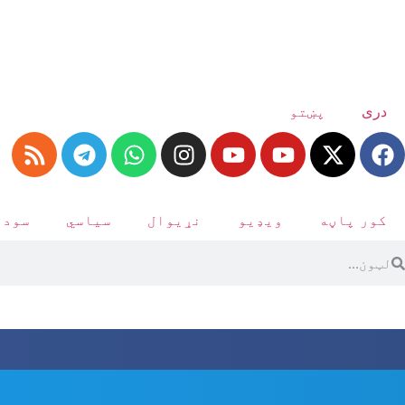
دری
پښتو
کور پاڼه
ویډیو
نړیوال
سیاسي
سودا