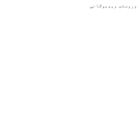
وروستۍ ویډیوګانې