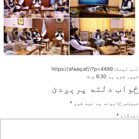
لنډ لینک: https://afaaq.af//?p=4499
خپور شوی په
9:30 ق.ظ
ځواب دلته پرېږدئ
غوښتى ځایونه په نښه شوي
*
دیدگاه
*