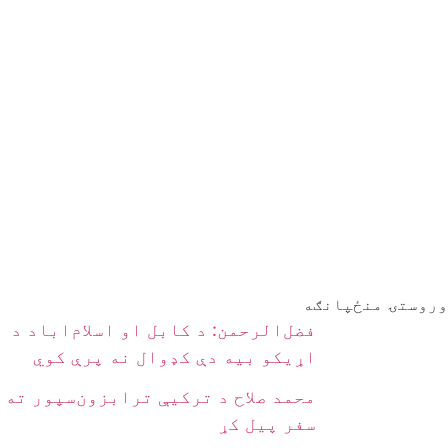
وروستۍ منځپانګه
فضل‌الرحمن: د کابل او اسلام‌اباد د
اړیکو بیه دې کډوال نه پرې کوي
محمد صلاح د ترکیې ترابزون‌سپور ته
سفر پیل کړ