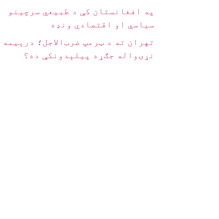
په افغانستان کې د طبیعي سرچینو
سیاسي او اقتصادي ونډه
تهران ته د ټرمپ ضرب‌الاجل؛ درېیمه
نړۍواله جګړه پیلېدونکې ده؟