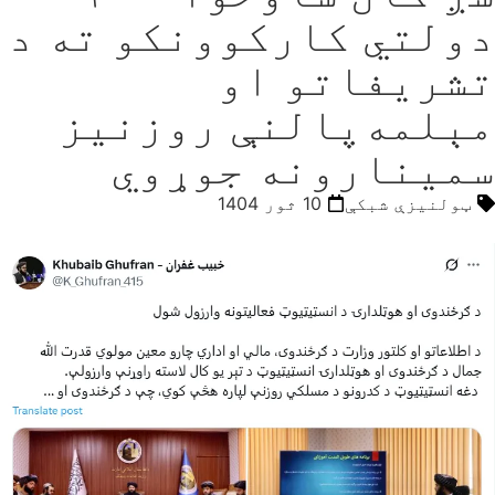
دولتي کارکوونکو ته د
تشریفاتو او
مېلمه‌پالنې روزنیز
سمینارونه جوړوي
ټولنیزې شبکې
10 ثور 1404