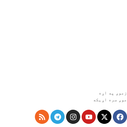
زموږ په اړه
موږ سره اړیکه