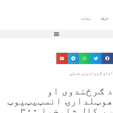
دری
پښتو
آفاق
/
ټولنیزې شبکې
د ګرځندوی او
هوټلدارۍ انسټیټیوټ
سږ کال شاوخوا ۳۰۰