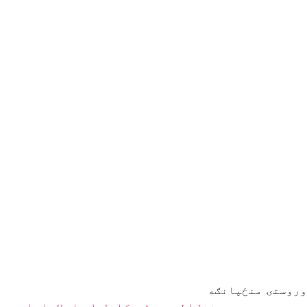
وروستۍ منځپانګه