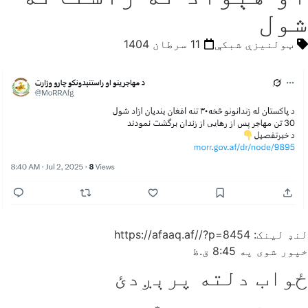
شول
ټولنیزې شبکې
11 سرطان 1404
لنډ لینک: https://afaaq.af//?p=8454
خپور شوی په
8:45 ق.ظ
ځواب دلته پرېږدئ