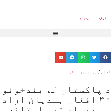
دری
پښتو
آفاق
/
ټولنیزې شبکې
د پاکستان له بندخونو
۳۰ افغان بندیان آزاد
او هېواد ته راستانه