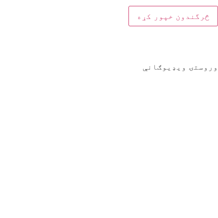
وروستۍ ویډیوګانې