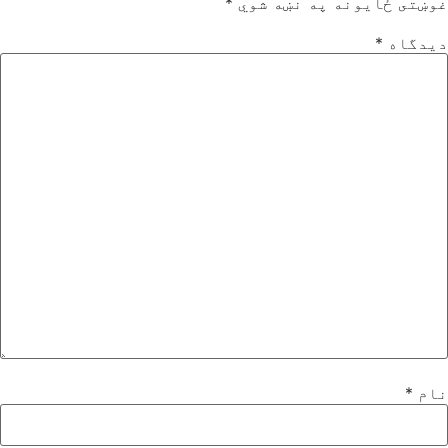
غوښتى ځایونه په نښه شوي
*
دیدگاه
*
نام
*