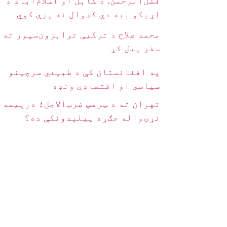
فضل‌الرحمن: د کابل او اسلام‌اباد د
اړیکو بیه دې کډوال نه پرې کوي
محمد صلاح د ترکیې ترابزون‌سپور ته
سفر پیل کړ
په افغانستان کې د طبیعي سرچینو
سیاسي او اقتصادي ونډه
تهران ته د ټرمپ ضرب‌الاجل؛ درېیمه
نړۍواله جګړه پیلېدونکې ده؟