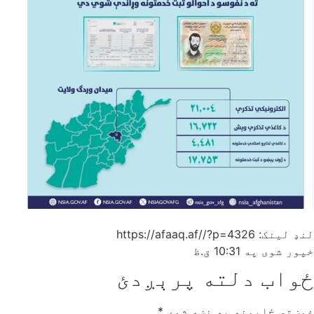
لنډ لینک: https://afaaq.af//?p=4326
خپور شوی په
10:31 ق.ظ
ځواب دلته پرېږدئ
غوښتى ځایونه په نښه شوي
*