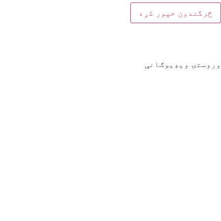
وروستۍ ویډیوګانې