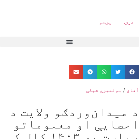
دری
پښتو
آفاق
/
ټولنیزې شبکې
د میدان‌وردګو ولايت د
احصايې او معلوماتو
ریاست په ‍‍۱۴۰۳ کال کې