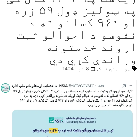
په ټوليز ډول ۵۹ زره
او ۹۶۰ کسانو ته د
نفوسو د احوالو ثبت
اړوند خدمتونه
وړاندې کړي دي
ټولنیزې شبکې
8 ثور 1404