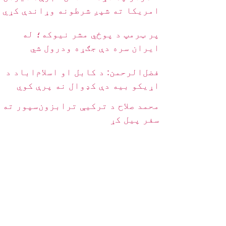
امریکا ته شپږ شرطونه وړاندې کړي
پر ټرمپ د پوځي مشر نیوکه؛ له
ایران سره دې جګړه ودرول شي
فضل‌الرحمن: د کابل او اسلام‌اباد د
اړیکو بیه دې کډوال نه پرې کوي
محمد صلاح د ترکیې ترابزون‌سپور ته
سفر پیل کړ