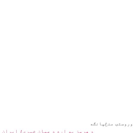
وروستۍ منځپانګه
د هرمز په اړه د عمان خبرې؛ ایران