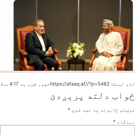
لنډ لینک: https://afaaq.af//?p=5482
خپور شوی په
4:17 ب.ظ
ځواب دلته پرېږدئ
غوښتى ځایونه په نښه شوي
*
دیدگاه
*