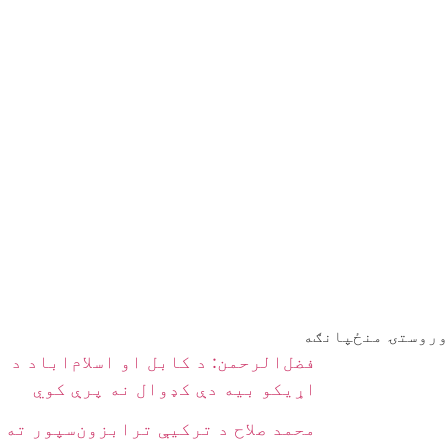
وروستۍ منځپانګه
فضل‌الرحمن: د کابل او اسلام‌اباد د
اړیکو بیه دې کډوال نه پرې کوي
محمد صلاح د ترکیې ترابزون‌سپور ته