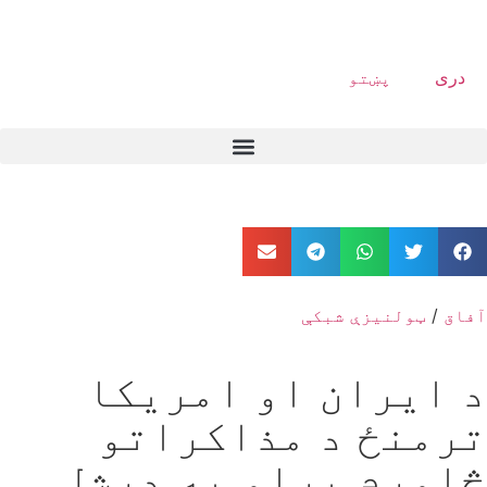
دری
پښتو
آفاق
/
ټولنیزې شبکې
د ایران او امریکا
ترمنځ د مذاکراتو
څلورم پړاو په درشل