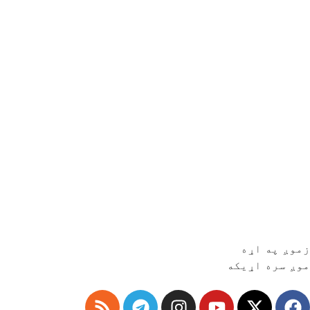
زموږ په اړه
موږ سره اړیکه