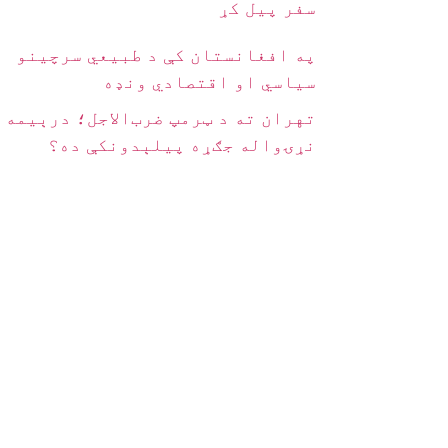
سفر پیل کړ
په افغانستان کې د طبیعي سرچینو
سیاسي او اقتصادي ونډه
تهران ته د ټرمپ ضرب‌الاجل؛ درېیمه
نړۍواله جګړه پیلېدونکې ده؟