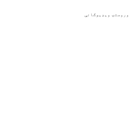
وروستۍ ویډیوګانې