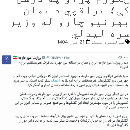
کې؛ عراقچي د عمان
بهرنیو چارو له وزیر
سره لیدلي
ټولنیزې شبکې
21 ثور 1404