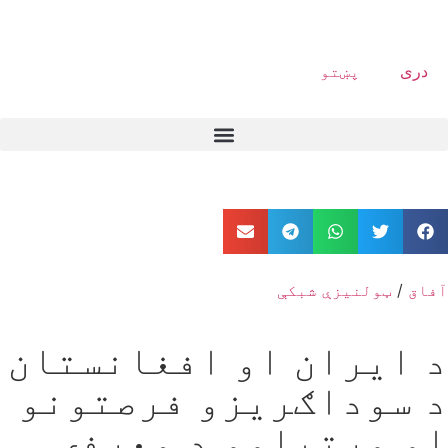
دری
پښتو
آفاق
/
ټولنیزې شبکې
د ایران او افغانستان
د سوداګریزو فرصتونو
او وړتیاوو د معرفۍ