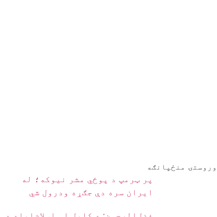
وروستۍ منځپانګه
پر ټرمپ د پوځي مشر نیوکه؛ له
ایران سره دې جګړه ودرول شي
فضل‌الرحمن: د کابل او اسلام‌اباد د