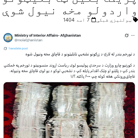
واردولو مخه نیول شوې
ټولنیزې شبکې
7 اسد 1404