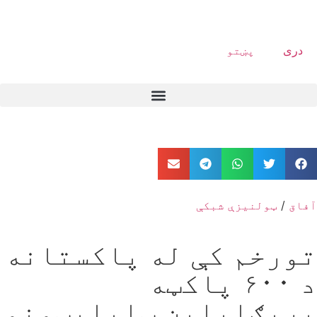
دری
پښتو
آفاق
/
ټولنیزې شبکې
تورخم کې له پاکستانه
د ۶۰۰ پاکټه
پریګابلین ټابلیټونو