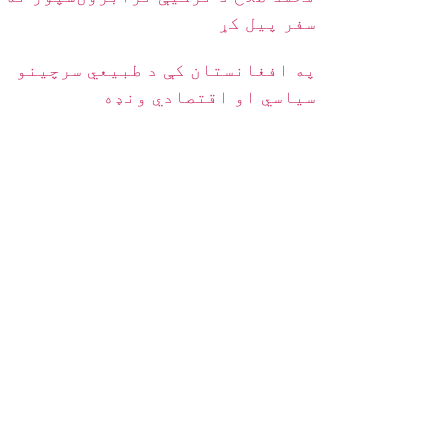
سفر پیل کړ
په افغانستان کې د طبیعي سرچینو
سیاسي او اقتصادي ونډه