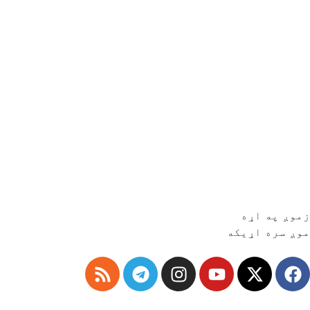
زموږ په اړه
موږ سره اړیکه