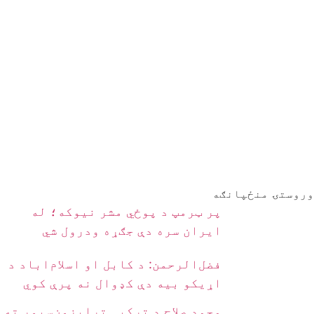
وروستۍ منځپانګه
پر ټرمپ د پوځي مشر نیوکه؛ له
ایران سره دې جګړه ودرول شي
فضل‌الرحمن: د کابل او اسلام‌اباد د
اړیکو بیه دې کډوال نه پرې کوي
محمد صلاح د ترکیې ترابزون‌سپور ته