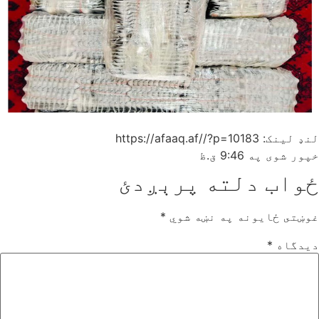
لنډ لینک: https://afaaq.af//?p=10183
خپور شوی په
9:46 ق.ظ
ځواب دلته پرېږدئ
غوښتى ځایونه په نښه شوي
*
دیدگاه
*