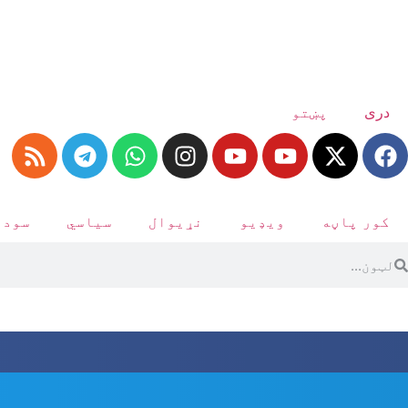
دری
پښتو
کور پاڼه
ویډیو
نړیوال
سیاسي
سودا