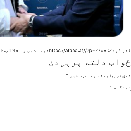
لنډ لینک: https://afaaq.af//?p=7768
خپور شوی په
1:49 ب.ظ
ځواب دلته پرېږدئ
غوښتى ځایونه په نښه شوي
*
دیدگاه
*