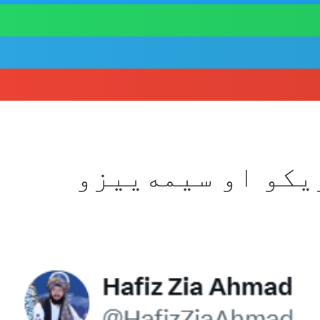
یکو او سیمه‌ییزو