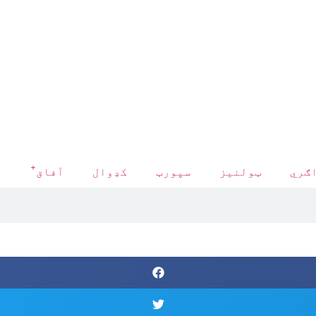
+
ګري
ټولنیز
سپورټ
کډوال
آفاق
د