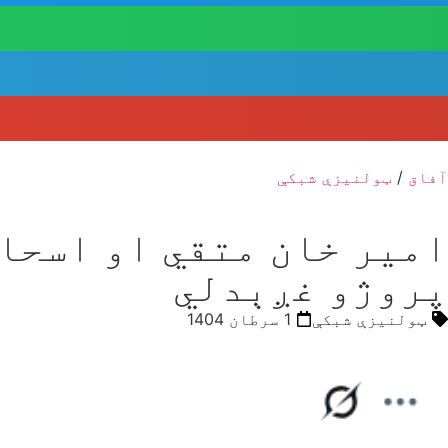
آفاق
/
ټولنیزې شبکې
امیر خان متقي او اسحاق
پروژو غږېدلي
ټولنیزې شبکې
1 سرطان 1404