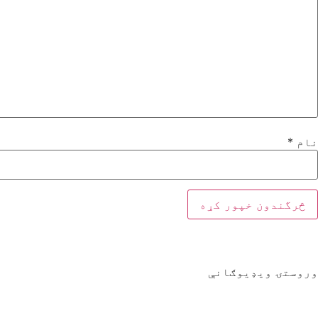
نام
*
وروستۍ ویډیوګانې