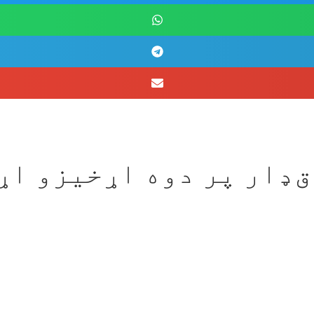
‌ډار پر دوه اړخیزو اړ