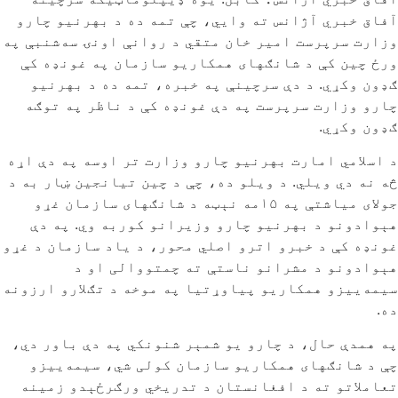
آفاق خبري آژانس ته وایي، چې تمه ده د بهرنیو چارو
وزارت سرپرست امیر خان متقي د روانې اونۍ سه‌شنبې په
ورځ چین کې د شانګهای همکاریو سازمان په غونډه کې
ګډون وکړي. د دې سرچینې په خبره، تمه ده د بهرنیو
چارو وزارت سرپرست په دې غونډه کې د ناظر په توګه
ګډون وکړي.
د اسلامي امارت بهرنیو چارو وزارت تر اوسه په دې اړه
څه نه دي ویلي. د ویلو ده، چې د چین تیانجین ښار به د
جولای میاشتې په ۱۵مه نېټه د شانګهای سازمان غړو
هېوادونو د بهرنیو چارو وزیرانو کوربه وي. په دې
غونډه کې د خبرو اترو اصلي محور، د یاد سازمان د غړو
هېوادونو د مشرانو ناستې ته چمتووالی او د
سیمه‌ییزو همکاریو پیاوړتیا په موخه د تګلارو ارزونه
ده.
په همدې حال، د چارو یو شمېر شنونکي په دې باور دي،
چې د شانګهای همکاریو سازمان کولی شي، سیمه‌ییزو
تعاملاتو ته د افغانستان د تدریخي ورګرځېدو زمینه