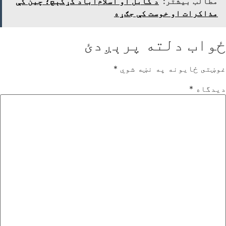
مطالب بیشتر:
د کابل او اسلام‌آباد کړکېچ؛ چین کې
مذاکرات او خوست کې جګړه
ځواب دلته پرېږدئ
غوښتى ځایونه په نښه شوي
*
دیدگاه
*