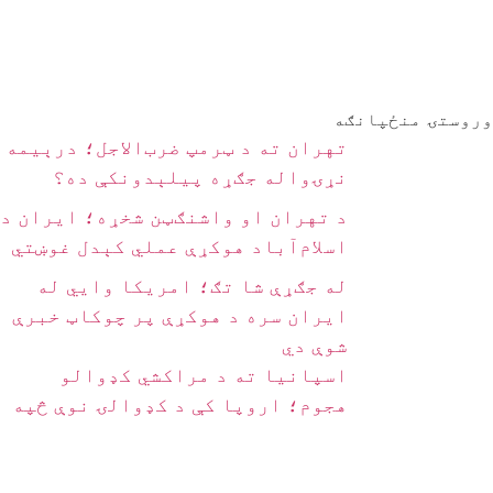
وروستۍ منځپانګه
تهران ته د ټرمپ ضرب‌الاجل؛ درېیمه
نړۍواله جګړه پیلېدونکې ده؟
د تهران او واشنګټن شخړه؛ ایران د
اسلام‌آباد هوکړې عملي کېدل غوښتي
له جګړې شا تګ؛ امریکا وايي له
ایران سره د هوکړې پر چوکاټ خبرې
شوې دي
اسپانیا ته د مراکشي کډوالو
هجوم؛ اروپا کې د کډوالۍ نوې څپه