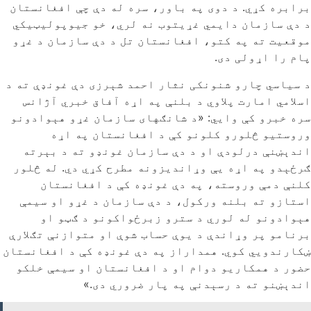
برابره کړي. د دوی په باور، سره له دې چې افغانستان
د دې سازمان دایمي غړیتوب نه لري، خو جیوپولیټیکي
موقعیت ته په کتو، افغانستان تل د دې سازمان د غړو
پام را اړولی دی.
د سیاسي چارو شنونکی نثار احمد شېرزی دې غونډې ته د
اسلامي امارت پلاوي د بلنې په اړه آفاق خبري آژانس
سره خبرو کې وایي: «د شانګهای سازمان غړو هېوادونو
وروستیو څلورو کلونو کې د افغانستان په اړه
اندېښنې درلودې او د دې سازمان غونډو ته د بېرته
ګرځېدو په اړه یې وړاندیزونه مطرح کړي دي. له څلور
کلنې دمې وروسته، په دې غونډه کې د افغانستان
استازو ته بلنه ورکول، د دې سازمان د غړو او سیمې
هېوادونو له لوري د سترو زبرځواکونو د ګټو او
برنامو پر وړاندې د یوې حساب شوې او متوازنې تګلارې
ښکارندویي کوي. همداراز په دې غونډه کې د افغانستان
حضور د همکاریو دوام او د افغانستان او سیمې خلکو
اندېښنو ته د رسېدنې په پار ضروري دی.»