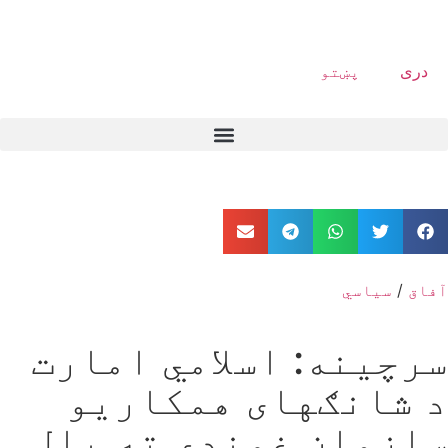
دری
پښتو
آفاق
/
سیاسي
سرچینه: اسلامي امارت
د شانګهای همکاریو
سازمان غونډې ته بلل