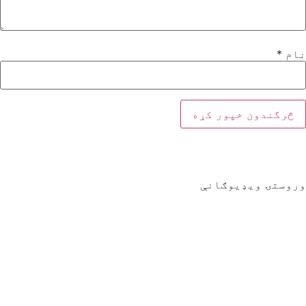
نام
*
وروستۍ ویډیوګانې