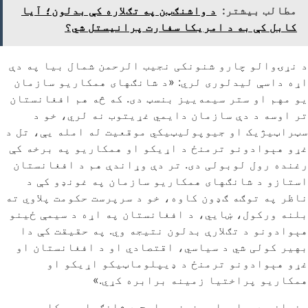
مطالب بیشتر:
د واشنګټن په تګلاره کې بدلون؛ آیا
کابل کې به د امریکا سفارت پرانیستل شي؟
د نړۍوالو چارو شنونکی نجیب الرحمن شمال بیا په دې
اړه داسې لیدلوری لري: «د شانګهای همکاریو سازمان
یو مهم او ستر سیمه‌ییز بنسټ دی. که څه هم افغانستان
تر اوسه د دې سازمان دایمي غړیتوب نه لري، خو د
سټراټیژیک او جیوپولیټیکي موقعیت له امله یې، تل د
غړو هېوادونو ترمنځ د اړیکو او همکاریو په برخه کې
رغنده رول لوبولی دی. تر دې وړاندې هم د افغانستان
استازو د شانګهای همکاریو سازمان په غونډو کې د
ناظر په توګه ګډون کاوه، خو د سرپرست حکومت پلاوي ته
بلنه ورکول، ښایي، د افغانستان په اړه د سیمې ځینو
هېوادونو د تګلارې بدلون نتیجه وي. په حقیقت کې دا
بهیر کولی شي د سیاسي، اقتصادي او د افغانستان او
غړو هېوادونو ترمنځ د ډیپلوماټیکو اړیکو او
همکاریو پراختیا زمینه برابره کړي.»
پخوانی ډیپلوماټ عزیز معارج د شانګهای همکاریو