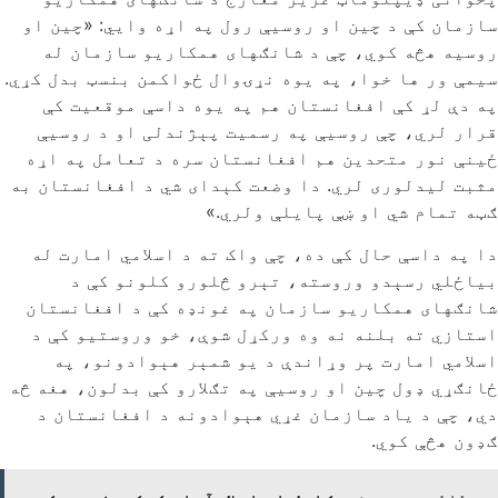
سازمان کې د چین او روسیې رول په اړه وایي: «چین او
روسیه هڅه کوي، چې د شانګهای همکاریو سازمان له
سیمې ور ها خوا، په یوه نړۍوال ځواکمن بنسټ بدل کړي.
په دې لړ کې افغانستان هم په یوه داسې موقعیت کې
قرار لري، چې روسیې په رسمیت پېژندلی او د روسیې
ځینې نور متحدین هم افغانستان سره د تعامل په اړه
مثبت لیدلوری لري. دا وضعت کېدای شي د افغانستان به
ګټه تمام شي او ښې پایلې ولري.»
دا په داسې حال کې ده، چې واک ته د اسلامي امارت له
بیاځلي رسېدو وروسته، تېرو څلورو کلونو کې د
شانګهای همکاریو سازمان په غونډه کې د افغانستان
استازي ته بلنه نه وه ورکړل شوې، خو وروستیو کې د
اسلامي امارت پر وړاندې د یو شمېر هېوادونو، په
ځانګړي ډول چین او روسیې په تګلارو کې بدلون، هغه څه
دي، چې د یاد سازمان غړي هېوادونه د افغانستان د
ګډون هڅې کوي.