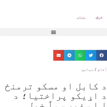
دری
پښتو
آفاق
/
سیاسي
د کابل او مسکو ترمنځ
د اړیکو پراختیا؛ د
ا.ا سفیر سماً خپل