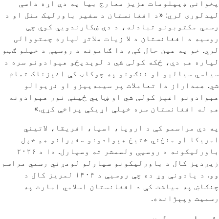
پخوانی ډیپلومات عزیز معارج بیا په دې اړه داسې
لیدلوری لري: «د افغانستان د سفیر باورلیک منل او د
رسمي مکتوبونو تبادله، د دې ښکارندویي کوي چې
روسیه د افغانستان د لا زیات ملاتړ لپاره چمتووالی
لري. خو په عین حال کې، دا ګامونه د روسیې د خپلو ګټو
لپاره هم دي، ځکه کولی شي د لوېدیځو هېوادونو سره د
سیاسي سیالیو او ننګونو په چوکاټ کې اغېزناک تمام
شي. همداراز دا تعاملات پر سیمه‌ییزو او نړیوالو
هېوادونو اغېز کولی شي او ښایي ځینې نور هېوادونه
هم له افغانستان سره خپلې اړیکې پراخې کړي.»
په دې مراسمو کې د اروپا، اسیا، افریقا، لاتیني
امریکا او منځني ختیځ هېوادونو سفیرانو هم خپل
باورلیکونه د روسیې ولسمشر ته وسپارل. دا د ۲۰۲۶
زیږدیز کال د باورلیکونو سپارلو لومړني رسمي مراسم
وو. د یادونې وړ ده چې روسیې د ۱۴۰۴ لمریز کال د
چنګاښ په میاشت کې د افغانستان اسلامي امارت په
رسمیت وپېژانده.