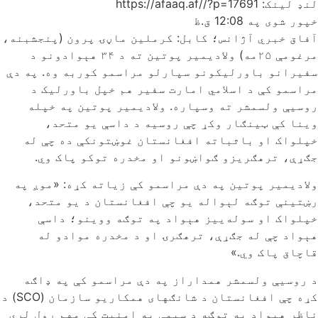
لنډ لینک: https://afaaq.af//?p=17691
خپور شوی په
12:08 ق.ظ
آفاق خبري آژانس؛ کابل: کرملین ماڼۍ پرون (پنجشبنه،
مرغومې ۲۵مه) ولادیمیر پوتین ته د ۳۴ هېوادونو د
سفیرانو باورلیکونو سپارلو مراسمو کوربه وه. په دې
مراسمو کې د اسلامي امارت سفیر هم خپل باورلیک د
روسیې ولسمشر ته وسپاره. ولادیمیر پوتین په خپله
وینا کې ټینګار وکړ چې روسیه د داسې یو متحد،
خپلواک او باثباته افغانستان غوښتونکې ده چې له
جګړې، ترهګریزو ګواښونو او مخدره توکو پاک وي.
ولادیمیر پوتین په دې مراسمو کې زیاته کړه: «موږ په
رښتینې توګه لېواله یو چې افغانستان د یو متحد،
خپلواک او سوله‌ییز هېواد په توګه ووینو؛ داسې
هېواد چې له جګړې، ترهګرۍ او د مخدره موادو له
قاچاق پاک وي.»
د روسیې ولسمشر همداراز په دې مراسمو کې په ډاګه
کړه چې افغانستان د شانګهای همکاریو سازمان (SCO) د
ناظر هېواد په توګه د سیمې په امنیت کې مهم رول لري