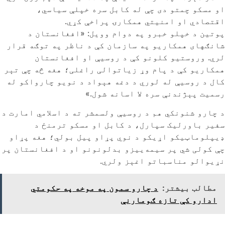
او مسکو چمتو دی چې له کابل سره خپلې سیاسي،
اقتصادي او امنیتي همکارۍ پراخې کړي.
پوتین د خپلو خبرو په دوام وویل: «افغانستان د
شانګهای همکاریو په سازمان کې د ناظر په توګه قرار
لري. وروستیو کلونو کې د روسیې او افغانستان
همکاریو کې د پام وړ زیاتوالی راغلی؛ هغه څه چې تېر
کال د روسیې له لوري د دغه هېواد د نويو چارواکو له
رسمیت پېژندنې سره لا اسانه شول.»
د چارو شنونکي هم د روسیې ولسمشر ته د اسلامي امارت د
سفیر باورلیک سپارل، د کابل او مسکو ترمنځ د
ډیپلوماټیکو اړیکو د نوي پړاو پیل بولي؛ هغه پړاو
چې کولی شي پر سیمه‌ییزو بدلونونو او د افغانستان پر
نړیوالو مناسباتو اغېز ولري.
مطالب بیشتر:
د چارو سمون په موخه په حکومتي
ادارو کې تازه ګومارنې