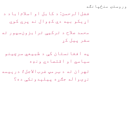
وروستۍ منځپانګه
فضل‌الرحمن: د کابل او اسلام‌اباد د
اړیکو بیه دې کډوال نه پرې کوي
محمد صلاح د ترکیې ترابزون‌سپور ته
سفر پیل کړ
په افغانستان کې د طبیعي سرچینو
سیاسي او اقتصادي ونډه
تهران ته د ټرمپ ضرب‌الاجل؛ درېیمه
نړۍواله جګړه پیلېدونکې ده؟