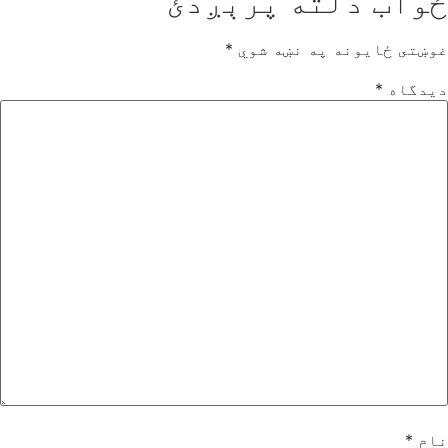
ځواب دلته پرېږدئ
غوښتى ځایونه په نښه شوي
*
دیدگاه
*
نام
*