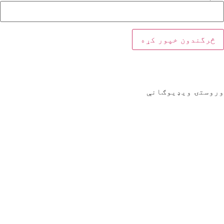
وروستۍ ویډیوګانې