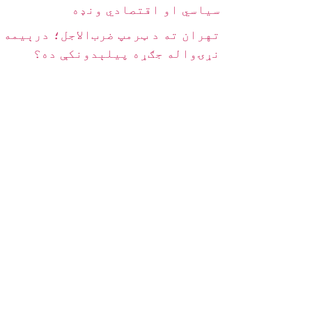
سیاسي او اقتصادي ونډه
تهران ته د ټرمپ ضرب‌الاجل؛ درېیمه
نړۍواله جګړه پیلېدونکې ده؟