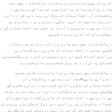
له پرله پسې سرغړونو وروسته، د پاکستان د بهرنیو
چارو وزارت ویاند په اوونیزه غونډه کې وویل چې د
پاکستان او افغانستان ترمنځ اوربند د یو قراردادي
اوربند ماهیت نه لري، بلکې د بریدونو د بندیدو په
مانا دی چې د نوموړي د ادعا له مخې، په افغانستان کې د
میشتو ډلو له لوري ترسره کیږي.
د پاکستان د بهرنیو چارو وزارت د ویاند په وینا،
ځینې عناصر د افغانستان له خاورې د پاکستان پر
وړاندې اقدام کوي او ددې وضعیت دوام، د ترینګلتیاوو
کمولو په تړاو د هر ډول خوشبینۍ مانع شوی دی.
د پاکستان بهرنیو چارو وزارت ویاند طاهر حسین
اندرابي وايي:«هغه اوربند چې د پاکستان او
افغانستان ترمنځ وړاندیز شوی دی، د دواړو شخړو کې
ښکېلو هېوادونو ترمنځ قراردادي اوربند نه دی. موخه
یې دا وه چې د افغانستان له خاورې څخه د نیابتي ډلو
لخوا د پاکستان پر وړاندې د هر ډول ترهګریزو بریدونو
مخه ونیول شي. خو له دې اوربند وروسته لوی ترهګریز