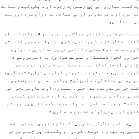
پاکستانیان وایي چې رسمي چارچوب او د پلي کېدو ضمانت
نه لري او د بریدونو او بې ثباتۍ په دوام سره اوربند
بې مانا ګڼي.
د سیاسي چارو شنونکی میاګل وثیق وايي:«د پاکستان او
افغانستان ترمنځ وړاندیز شوی اوربند رسمي، ضمانتي
اوربند نه دی؛ یعنې دا داسې تړون نه دی چې د دواړو
خواوو لخوا لاسلیک او تصویب شوی وي یا د سرغړونو د
څارنې او حل کولو لپاره میکانیزم ولري. په رسمي
اوربند کې، د ژمنو د سرغړونې لپاره پایلې شتون لري،
خو په دې حالت کې، داسې کوم چوکاټ نه دی تعریف شوی.
کله چې بریدونه، مداخلې، بمبارۍ او د تاوتریخوالي
کړنې دوام ومومي، د اوربند په اړه خبرې نشي کیدی.
پاکستان هم له داسې اوربند سره علاقه نلري چې بهرنی
شتون او د پلي کولو تضمین ونه لري.»
دا په داسې حال کې ده چې پاکستان د تیرې اوونۍ د سه
شنبې په سهار د خوست، کونړ او پکتیکا پر ځینو برخو
هوایي بریدونه وکړل چې له امله یې لسو ملکي وګړو