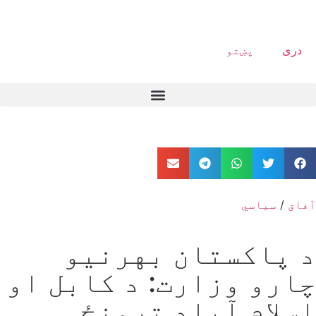
دری
پښتو
آفاق
/
سیاسي
د پاکستان بهرنیو
چارو وزارت: د کابل او
اسلام آباد ترمنځ