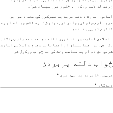
ژوند له لاسه ورکړ او څلور نور ټپیان شول.
اسلامي امارت د دغه برید په غبرګون کې هغه د هوایي
حریم او ټولو نړیوالو نورمونو ښکاره نقض وباله او په
کلکو ټکو یې وغانده.
د اسلامي امارت ویاند ذبیح الله مجاهد دغه راز ټينګار
وکړ چې له افغانستان او افغانانو دفاع د اسلامي امارت
شرعي حق دی او په مناسب وخت کې به ځواب ورکړل شي.
ځواب دلته پرېږدئ
غوښتى ځایونه په نښه شوي
*
دیدگاه
*