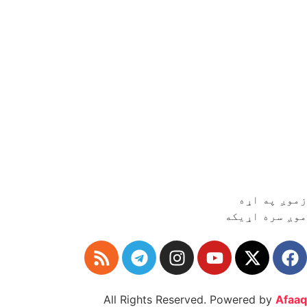
زموږ په اړه
موږ سره اړیکه
All Rights Reserved. Powered by
Afaaq