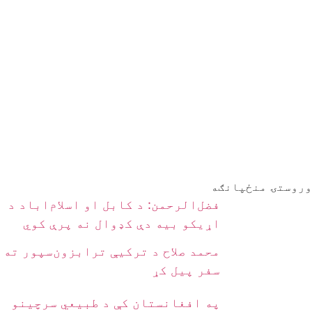
وروستۍ منځپانګه
فضل‌الرحمن: د کابل او اسلام‌اباد د
اړیکو بیه دې کډوال نه پرې کوي
محمد صلاح د ترکیې ترابزون‌سپور ته
سفر پیل کړ
په افغانستان کې د طبیعي سرچینو