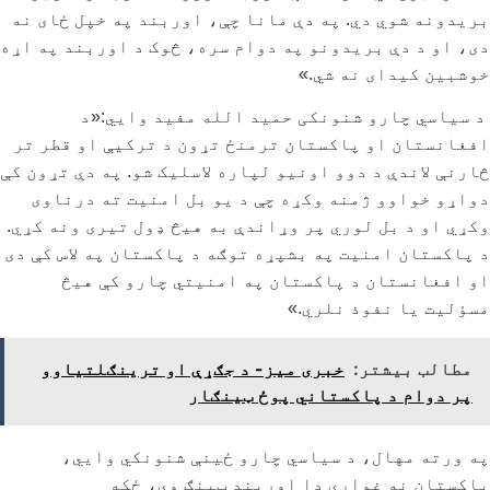
بریدونه شوي دي. په دې مانا چې، اوربند په خپل ځای نه
دی، او د دې بریدونو په دوام سره، څوک د اوربند په اړه
خوشبین کیدای نه شي.»
د سیاسي چارو شنونکی حمید الله مفید وايي:«د
افغانستان او پاکستان ترمنځ تړون د ترکیې او قطر تر
څارنې لاندې د دوو اونیو لپاره لاسلیک شو. په دې تړون کې
دواړو خواوو ژمنه وکړه چې د یو بل امنیت ته درناوی
وکړي او د بل لوري پر وړاندې به هیڅ ډول تیری ونه کړي.
د پاکستان امنیت په بشپړه توګه د پاکستان په لاس کې دی
او افغانستان د پاکستان په امنیتي چارو کې هیڅ
مسؤلیت یا نفوذ نلري.»
مطالب بیشتر:
خبری میز- د جګړې او ترینګلتیاوو
پر دوام د پاکستاني پوځ ټینګار
په ورته مهال، د سیاسي چارو ځينې شنونکي وایي،
پاکستان نه غواړي دا اوربند ټینګ وي، ځکه