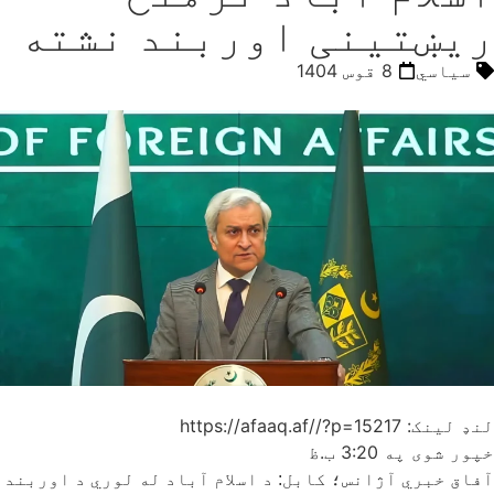
ریښتینی اوربند نشته
سیاسي
8 قوس 1404
لنډ لینک: https://afaaq.af//?p=15217
خپور شوی په
3:20 ب.ظ
آفاق خبري آژانس؛ کابل: د اسلام آباد له لوري د اوربند