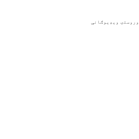
وروستۍ ویډیوګانې