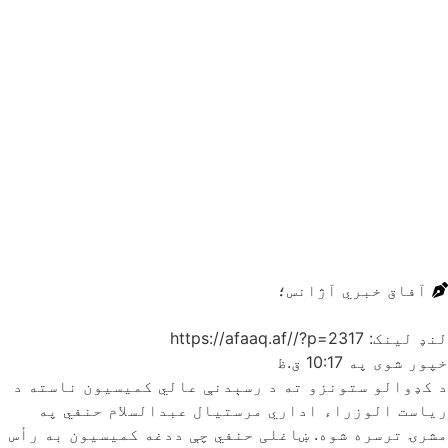
آفاق خبري آژانس؛
لنډ لینک: https://afaaq.af//?p=2317
خپور شوی په
10:17 ق.ظ
د کډوالو ستونزو ته د رسېدنې عالي کمیسیون ناسته د
ریاست الوزراء اداري مرستیال عبدالسلام حنفي په
مشرۍ ترسره شوه. ښاغلی حنفي چې ددغه کمیسیون به رأس