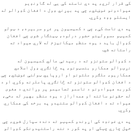
کې قرار لري، په دې ناسته کې یې له ګاونډیو
هېوادونو غوښتي، چې په بېړني ډول د افغان کډوالو له
ایستلو ډډه وکړي.
په دې ناست کې، چې د کمیسیون پر غړو سربېره، د ټولو
کمېټو مسوولینو حضور درلود، ټینګار شوی چې افغان
کډوال باید د یوه منظم میکانیزم له لارې هېواد ته
راستانه شي.
د کډوالو ستونزو ته د رسېدنې عالي کمیسیون له
نړۍوالو همکارو بنسټونو، په ځانګړي ډول اسلامي
همکاریو، ملګرو ملتونو او اروپایي ټولنې غوښتي، چې
د افغان کډوالو ستونزو ته ځانګړې پاملرنه وکړي او د
کوربه هېوادونو د ناسمو تصامیمو پر وړاندې د هغوی
له حقونو ساتنه او همداراز د یوه منظم بهیر له مخې،
هېواد ته د افغان کډوالو ستنېدو په برخه کې همکاري
وکړي.
په دې غونډه کې اړوندو کمېټو ته دنده سپارل شوې، چې
خپل چارې چټکې او په کور د ننه راستنېدونکو کډوالو