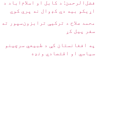
فضل‌الرحمن: د کابل او اسلام‌اباد د
اړیکو بیه دې کډوال نه پرې کوي
محمد صلاح د ترکیې ترابزون‌سپور ته
سفر پیل کړ
په افغانستان کې د طبیعي سرچینو
سیاسي او اقتصادي ونډه