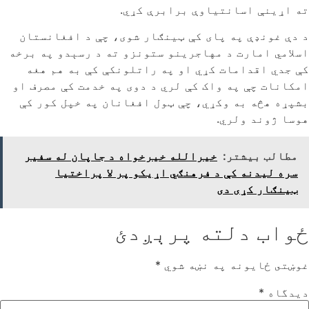
ته اړینې اسانتیاوې برابرې کړي.
د دې غونډې په پای کې ټینګار شوی، چې د افغانستان
اسلامي امارت د مهاجرینو ستونزو ته د رسېدو په برخه
کې جدي اقدامات کړي او په راتلونکې کې به هم هغه
امکانات چې په واک کې لري د دوی په خدمت کې مصرف او
بشپړه هڅه به وکړي، چې ټول افغانان په خپل کور کې
هوسا ژوند ولري.
مطالب بیشتر:
خیرالله خیرخواه د جاپان له سفیر
سره لیدنه کې د فرهنګي اړیکو پر لا پراختیا
ټینګار کړی دی
ځواب دلته پرېږدئ
غوښتى ځایونه په نښه شوي
*
دیدگاه
*