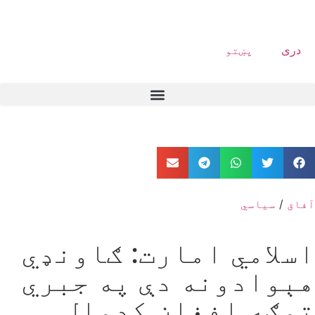
دری
پښتو
آفاق
/
سیاسي
اسلامي امارت: ګاونډي
هېوادونه دې په جبري
توګه افغان کډوال