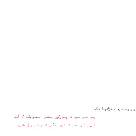
وروستۍ منځپانګه
پر ټرمپ د پوځي مشر نیوکه؛ له
ایران سره دې جګړه ودرول شي