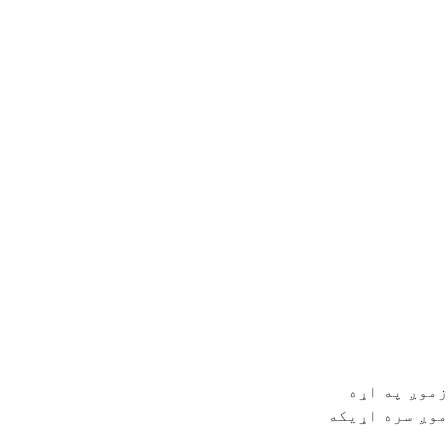
زموږ په اړه
موږ سره اړیکه