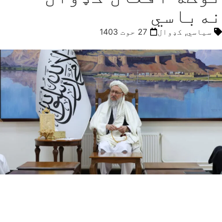
نه‌باسي
سیاسي
,
کډوال
27 حوت 1403