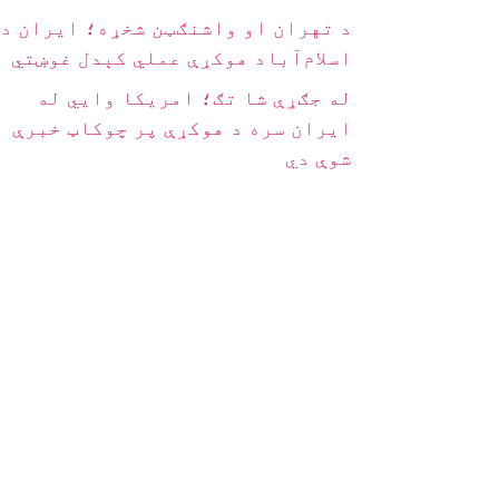
د تهران او واشنګټن شخړه؛ ایران د
اسلام‌آباد هوکړې عملي کېدل غوښتي
له جګړې شا تګ؛ امریکا وايي له
ایران سره د هوکړې پر چوکاټ خبرې
شوې دي