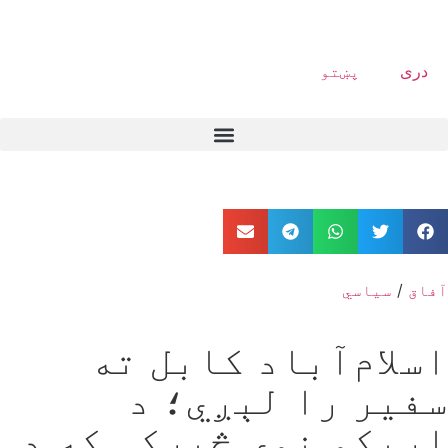
دری
پښتو
آفاق
/
سیاسي
اسلام‌آباد کابل ته
سفیر را لېږي؛ د
اړیکو نوی څپرکی که د