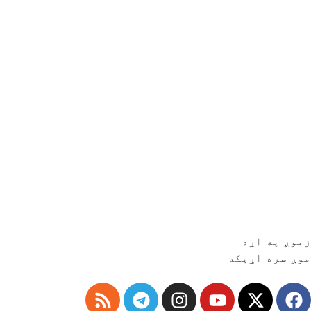
زموږ په اړه
موږ سره اړیکه