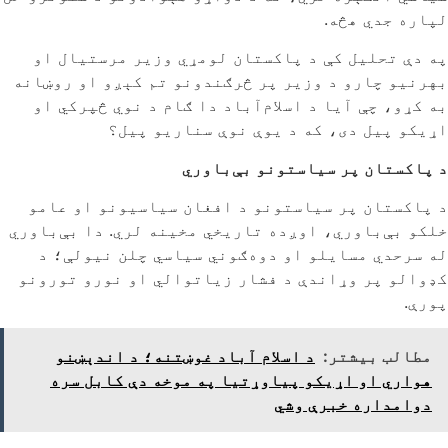
لپاره جدي هڅه.
په دې تحلیل کې د پاکستان لومړي وزیر مرستیال او
بهرنیو چارو د وزیر پر څرګندونو تم کېږو او روښانه
به کړو، چې آیا د اسلام‌آباد دا ګام د نوي څپرکي او
اړیکو پیل دی، که د یوې نوې سناریو پیل؟
د پاکستان پر سیاستونو بې‌باوري
د پاکستان پر سیاستونو د افغان سیاسیونو او عامو
خلکو بې‌باوري، اوږده تاریخي مخینه لري. دا بې‌باوري
له سرحدي مسایلو او دوه‌ګوني سیاسي چلن نیولې؛ د
کډوالو پر وړاندې د فشار زیاتوالي او نورو تورونو
پورې.
مطالب بیشتر:
د اسلام آباد غوښتنه؛ د اندېښنو
هواري او اړیکو پیاوړتیا په موخه دې کابل سره
دوامداره خبرې وشي