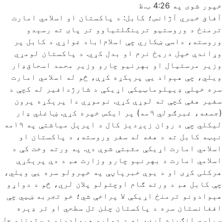
خپور شوی په
4:26 ب.ظ
آفاق خبري آژانس؛ کابل: د پاکستان او اسلامي امارت
ترمنځ د وروستیو ترینګلتیاوو تر پای ته رسېدو
وروسته، داسې ښکاري چې اسلام‌اباد غواړي د کابل پر
وړاندې خپل دریځ نرم او بدل کړي. د پاکستان لومړي
وزیر مرستیال او بهرنیو چارو وزیر محمد اسحاق‌ډار
ویلي، چې هېواد یې پرېکړه کړې، څو له اسلامي امارت
سره خپلې ډیپلوماټیکې اړیکې د شارژدافیر له کچې د
سفیر هغې کچې ته لوړې کړي. نوموړي دا پرېکړه پرون
(جمعه، غبرګولي ۹مه) پر ایکس خپره کړې. ښاغلي ډار
لیکلي چې د روان زېږدیز کال د اپرېل میاشتې په ۱۹مه
نېټه کابل ته د هغه له سفر وروسته، د پاکستان او
اسلامي امارت اړیکې مثبتې شوې دي. په ورته وخت کې د
اسلامي امارت د بهرنیو چارو وزارت هم د دې پرېکړې
هرکلی کړی او د یوې خبرپاڼې په خپرولو سره یې ویلي،
چې کابل هم د ورته ګام اوچتولو پلان لري، څو د دواړو
هېوادونو ترمنځ اړیکې لا پراخې شي؛ خو تجربه ښيي چې
افغانستان سره د پاکستان چلن تل سطحي او تر ډېره
سیاسي انګېزه لري، نه د دواړو هېوادونو د ستونزو حل