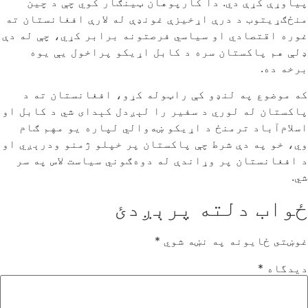
پیاوړې کړې دي. دا کارپوهان ټینګار کوي چې د چین
منځګړیتوب د درې اړخیزې غونډې له لارې افغانستان ته
غوره اقتصادي او سیاسي فرصتونه برابر کړي، چې له دې
ډلې هم پاکستان سره د کابل اړیکو پراخول یې یوه
برخه ده.
که موضوع په لنډو کې راټوله کړو، افغانستان ته د
پاکستان له لوري د سفیر را لېږدل کېدای شي د کابل او
اسلام‌آباد ترمنځ د اړیکو ښه‌والي لپاره یو مهم ګام
وي، خو په دې شرط چې پاکستان پر خپلو ژمنو ودرېږي او
د افغانستان پر وړاندې له دوه‌ګوني سیاست لاس په سر
شي.
ځواب دلته پرېږدئ
غوښتى ځایونه په نښه شوي
*
دیدگاه
*