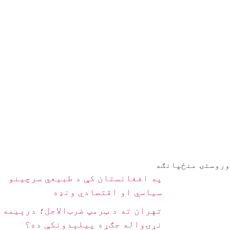
وروستۍ منځپانګه
په افغانستان کې د طبیعي سرچینو
سیاسي او اقتصادي ونډه
تهران ته د ټرمپ ضرب‌الاجل؛ درېیمه
نړۍواله جګړه پیلېدونکې ده؟