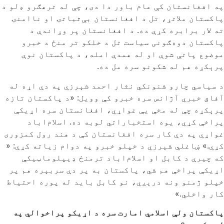
په افغانستان کې عام باور دا دی، چې له ترهګرو ډلو د
پاکستان ملاتړ، تل د افغانستان بې‌ثباتۍ او ناامنۍ
ته لار برابره کړې ده. د افغانستان پر وړاندې د
پاکستان دوه‌ګونی سیاست تل د خلکو تر منځ د خبرو
موضوع پاتې شوې او له همدې امله، د پاکستان نوې
پرېکړه هم له شکونو سره مل ده.
د سیاسي چارو شنونکي نثار احمد شېرزي په دې اړه له
آفاق خبري آژانس سره خبرو کې وویل: «د پاکستان تازه
پرېکړه چې له مخې یې غواړي، افغانستان سره اړیکې
پراخې کړي، یوه استخباراتي لوبه ده. اسلام‌اباد
غواړي په دې کار سره افغانستان کې د هند رول کمزوری
کړي.» ښاغلي شېرزي د خپلو خبرو په دوام زیاته کړې: «
که چیرې د کابل او اسلام‌اباد ترمنځ ډیپلوماټیکې
اړیکې پراخې هم شي، پاکستان به پر دې سربېره هم پر
خپلو ژمنو ونه درېږي، نو کابل باید له پوره احتیاط
کار واخلي.»
پاکستان ولې اسلامي امارت سره د اړیکو پراخوالي په