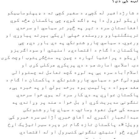
لټه کې دی؟
د شارژدافیر له کچې، د سفیر کچې ته د ډیپلوماټیکو
اړیکو لوړول دا په ډاګه کوي، چې پاکستان هڅه کوي
افغانستان سره د تېر په څېر تر سیاسي او سرحدي
ترینګلتیاوو وروسته، خپلې اړیکې بېرته پیاوړې او
ورغوي. د سیاسي چارو شنونکي په دې باور دي، چې
پاکستان دا ګام د اقتصادي، امنیتي او سوداګریزو
اړیکو د پراختیا لپاره د چین په منځګړیتوب اوچت کړی
دی. اسلامي امارت هم د دې پرېکړې هرکلی کړی او
اسلام‌آباد سره یې په لوړه کچه تعامل ته چمتووالی
ښودلی؛ خو د سیاسي چارو شنونکي د پاکستان دا ګام د
هغه هېواد د پالیسۍ یوه برخه بولي او په خبره یې،
پاکستان غواړي په دې کار سره له یوې خوا سرحدي
ننګونې مدیریت کړي او بل خوا د هند پر وړاندې په
سیمه کې خپل نفوذ وساتي. د سیاي چارو شنونکی
عبدالجبار اکبري له آفاق خبري آژانس سره خبرو کې
وویل: «د پاکستان تازه ګام تر ډېره سټراتیژیک اړخ
لري، څو امنیتي ننګونې کنټرول او له اقتصادي
فرصتونو ګټه واخلي.»