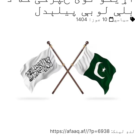
بلې لوبې پیلېدل
سیاسي
10 جوزا 1404
لنډ لینک: https://afaaq.af//?p=6938