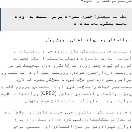
مطالب بیشتر:
خبری میز- د پولو امنیت په اړه د
محمد یعقوب مجاهد ډاډ
د پاکستان په دې اقدام کې د چین رول
د سیاسي چارو شنونکي باور لري، چې د پاکستان او
اسلامي امارت ترمنځ د ‌ډیپلوماټیکو اړیکو کچې په
لوړولو کې د چین رول، په ځانګړي ډول بېجېنګ کې تر
وروستۍ درې‌اړخیزې غونډې وروسته مهم او د اسانتیاوو
برابرونکی دی. چین هڅه کوي د منځګړیتوب له لارې
سیمه‌ییز ثبات رامنځته کړي او د اقتصادي پروژو لکه د
چین ـ پاکستان اقتصادي دهلیز (CPEC) پراختیا ته لاره
هواره او دا دهلیز له افغانستان سره ونښلي.
د چارو شنونکي زیاتوي، چې، چین د کابل او اسلام‌آباد
ترمنځ ترینګلتیاوې کمې کړې دي او همداراز یې د
دواړو هېوادونو تر منځ اقتصادي او امنیتي موخې