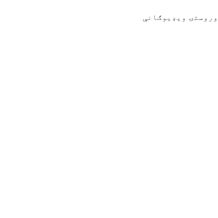
وروستۍ ویډیوګانې