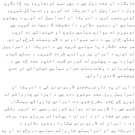
جایګاه او هغه رول چې د بهرنیو لوبغاړو، په ځانګړي
ډول د اسراییل او امریکا له لوري ورته ټاکل کېږي،
لومړیتوب لري. د امریکا او اسراییل له لوري د پهلوي
سیاسي او رسنیز ملاتړ، دا حقیقت لا روښانه کوي، چې
نوموړی نه یوازې سیاسي بلوغ او خپلواکي نه لري،
بلکې ځان یې د دغو هېوادونو د لاس وسیله ګرځولی دی.
هر هغه تګلاره یا سیاسي کرښه چې د امریکا او اسراییل
له لوري د ایران پر وړاندې طرحه کېږي، د عملي کېدو
لپاره یې د پهلوي له کورنۍ ګټه اخلي، هغه څه چې د
پهلویانو د وطندوستۍ حس او سیاسي خپلواکي تر جدي
پوښتنې لاندې راولي.
د ایران په تاوتریخجنو لاریونونو کې د امریکا او
اسراییل رول هغه موضوع ده، چې د ایراني چارواکو له
لوري څو ځله مطرح شوې ده. ایراني چارواکي ټینګار
کوي چې دا لاریونونه یوازې کورنۍ ریښې نه لري، بلکې
د بهرني فشار او د ایران د بې‌ثباتۍ پروژې یوه برخه
ده. د ایران له لاریونونو ښکاره رسنیز ملاتړ، د
امریکایي او اسراییلي چارواکو سیاسي دریځونه او په