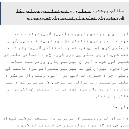
مطالب بیشتر:
د مادورو نیونه؛ د ټرمپ امریکا
لاس‌وهنې پای نه‌لري او نه به پای‌ته ورسېږي
ایراني چارواکي وایي، سوله‌ییز لاریونونه د دغه
هېواد د هر وګړي قانوني حق دی، خو په خبره یې ځینې
ترهګرې کړۍ له دې فرصته په استفادې لاریونونو ته د
ننه شوې او پر خلکو یې ډزې کړې، څو د انساني تلفاتو
شمېر لوړ شي. د ایران بهرنیو چارو وزیر سید عباس
عراقچي، تهران کې له بهرنیو سفیرانو سره ناسته کې
ویلي، چې د جنورۍ له ۸مې تر ۱۰مې، وسله‌وال ترهګر د
تلفاتو شمېر زیاتوالي په موخه، لاریونونو ته د ننه
شوي وو او په پلان شوې بڼه یې پر امنیتي ځواکونو او
خلکو ډزې کولې.
پایله:
د ایران له وروستیو لاریونونو دا نتیجه ترلاسه کېدای
شي، چې که څه هم د سوله‌ییزو خوځښتونو له لارې د