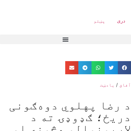
دری
پښتو
آفاق
/
یادښت
د رضا پهلوي دوه‌ګونی
دریځ؛ ګډوډۍ ته د
لاریونوالو هڅونه او