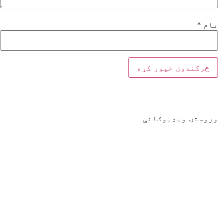
نام
*
وروستۍ ویډیوګانې