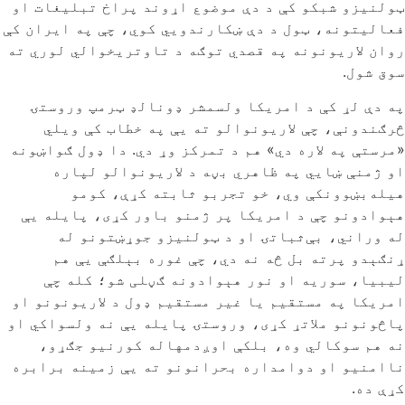
ټولنیزو شبکو کې د دې موضوع اړوند پراخ تبلیغات او
فعالیتونه، ټول د دې ښکارندویي کوي، چې په ایران کې
روان لاریونونه په قصدي توګه د تاوتریخوالي لوري ته
سوق شول.
په دې لړ کې د امریکا ولسمشر ډونالډ ټرمپ وروستۍ
څرګندونې، چې لاریونوالو ته یې په خطاب کې ویلي
«مرستې په لاره دي» هم د تمرکز وړ دي. دا ډول ګواښونه
او ژمنې ښايي په ظاهري بڼه د لاریونوالو لپاره
هیله‌بښوونکې وي، خو تجربو ثابته کړې، کومو
هېوادونو چې د امریکا پر ژمنو باور کړی، پایله یې
له وراني، بې‌ثباتۍ او د ټولنیزو جوړښتونو له
ړنګېدو پرته بل څه نه دي، چې غوره بېلګې یې هم
لیبیا، سوریه او نور هېوادونه ګڼلی شو؛ کله چې
امریکا په مستقیم یا غیر مستقیم ډول د لاریونونو او
پاڅونونو ملاتړ کړی، وروستۍ پایله یې نه ولسواکي او
نه هم سوکالي وه، بلکې اوږدمهاله کورنیو جګړو،
ناامنیو او دوامداره بحرانونو ته یې زمینه برابره
کړې ده.