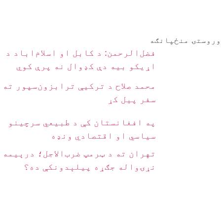
وروستۍ منځپانګه
فضل‌الرحمن: د کابل او اسلام‌اباد د
اړیکو بیه دې کډوال نه پرې کوي
محمد صلاح د ترکیې ترابزون‌سپور ته
سفر پیل کړ
په افغانستان کې د طبیعي سرچینو
سیاسي او اقتصادي ونډه
تهران ته د ټرمپ ضرب‌الاجل؛ درېیمه
نړۍواله جګړه پیلېدونکې ده؟