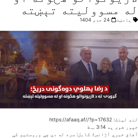
له مسوولیته تېښته
یادښت
24 جدی 1404
لنډ لینک: https://afaaq.af//?p=17632
خپور شوی په
3:14 ب.ظ
آفاق خبري آژانس؛ کابل: سره له دې چې وروستیو کې