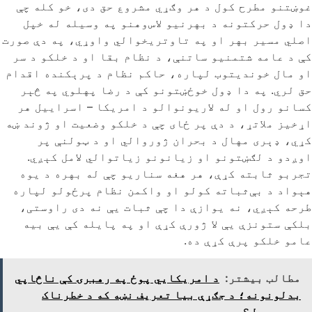
غوښتنو مطرح کول د هر وګړي مشروع حق دی، خو کله چې
دا ډول حرکتونه د بهرنیو لاس‌وهنو په وسیله له خپل
اصلي مسیر بهر او په تاوتریخوالي واوړي، په دې صورت
کې د عامه شتمنیو ساتنې، د نظام بقا او د خلکو د سر
او مال خوندیتوب لپاره، حاکم نظام د پرېکنده اقدام
حق لري. په دا ډول خوځښتونو کې د رضا پهلوي په څېر
کسانو رول او له لاریونوالو د امریکا – اسراییل هر
اړخیز ملاتړ، د دې پر ځای چې د خلکو وضعیت او ژوند ښه
کړي، ډېری مهال د بحران ژوروالي او د ټولنې پر
اوږدو د لګښتونو او زیانونو زیاتوالي لامل کېږي.
تجربو ثابته کړې، هر هغه سناریو چې له بهره د یوه
هېواد د بې‌ثباته کولو او واکمن نظام پرځولو لپاره
طرحه کېږي، نه یوازې دا چې ثبات یې نه دی راوستی،
بلکې ستونزې یې لا ژورې کړې او په پایله کې یې بیه
عامو خلکو پرې کړې ده.
مطالب بیشتر:
د امریکایي پوځ په رهبرۍ کې ناڅاپي
بدلونونه؛ د جګړې بیا تعریف نښه که د خطرناک
مسیر پیل؟