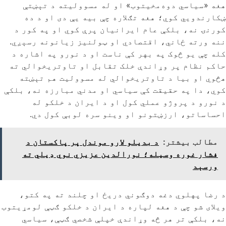
هغه «سیاسي دوه‌مخیتوب» او له مسوولیته د تېښتې
ښکارندویي کوي؛ هغه تګلاره چې بیه یې دی او د ده
کورنۍ نه، بلکې عام ایرانیان پرې کوي او په کور د
ننه ورته ځاني، اقتصادي او ټولنیز زیانونه رسېږي.
کله چې یو څوک په بهر کې ناست او د نورو په اشاره د
حاکم نظام پر وړاندې خلک تقابل او تاوتریخوالي ته
هڅوي او بیا د تاوتریخوالي له مسوولیت هم تېښته
کوي، دا په حقیقت کې سیاسي او مدني مبارزه نه، بلکې
د نورو د پروژو عملي کول او د ایران د خلکو له
احساساتو، ارزښتونو او وینو سره لوبې کول دي.
مطالب بیشتر:
د بدیلو لارو موندل پر پاکستان د
فشار غوره وسیله؛ نورالدین عزیزي نوي ډیلي ته
ورسېد
د رضا پهلوي دغه دوګوني دریځ او چلند ته په کتو،
ویلای شو چې د هغه لپاره د ایران د خلکو ګټې لومړیتوب
نه، بلکې تر هر څه وړاندې خپلې شخصي ګټې، سیاسي