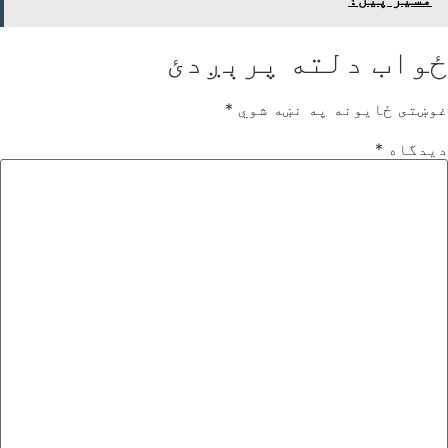
ځواب دلته پرېږدئ
غوښتى ځایونه په نښه شوي
*
دیدگاه
*