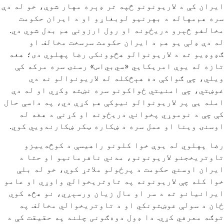
ایران کې د لاریونونو څپه تر ډېره مهار شوې، خو له دې
سره هم‌مهاله د بهرنیو لوبغاړو او د ایران حکومت
مخالفو څېرو دریځونه او رول ارزونې هم بدل شوي دي.
له دې ډلې یو هم د ایران حکومت سرسخت مخالف او
ګډوډیو ته د لاریونوالو هڅوونکی رضا پهلوي دی؛ هغه
تازه له یوې امریکايي «سي‌بي‌اس» رسنۍ سره مرکه کې
ویلي، چې ګواکې ده هېڅکله له لاریونوالو نه دي
غوښتي، چې امنیتي ځواکونو سره نښته وکړي او له دې
امله یې پر لاریونوالو نیوکې هم کړې دي، په داسې حال
کې چې د نوموړي پخواني دریځونه او کړنې د هغه له
اوسنۍ وینا او عمل سره د ښکاره ټکر ښکارندویي کوي.
رضا پهلوي له یوې خوا کلونو راهیسې د کوڅه‌ییزو
تاوتریخجنو لاریونونو، مدني نافرمانیو او حتا د
ایران اوسني حکومت د پرځولو ملاتړ کوي، خو له بلې
خوا کله چې لاریونونه په تاوتریخوالي واوړي او عامو
ایرانیانو ته د سر او مال زیان ورسېږي، نو هڅه کوي
ځان د سولې غوښتونکي او د تاوتریخوالي مخالف په
توګه معرفي کړي. دا ډول دوه‌ګونی چلند په حقیقت کې د