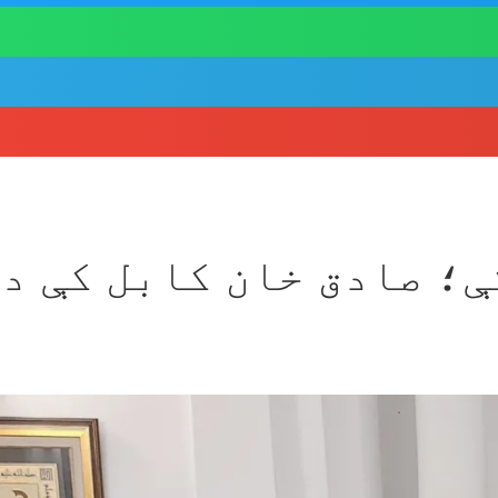
؛ صادق خان کابل کې د