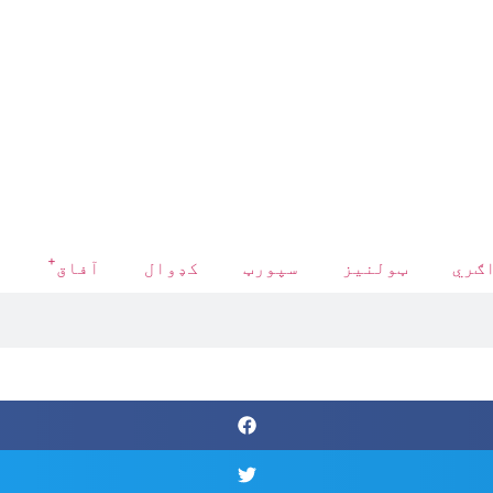
+
ګري
ټولنیز
سپورټ
کډوال
آفاق
د