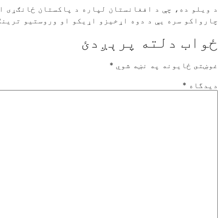
د ویلو ده، چې د افغانستان لپاره د پاکستان ځانګړی اس
چارواکو سره یې د دوه اړخیزو اړیکو او وروستیو ترینګ
ځواب دلته پرېږدئ
غوښتى ځایونه په نښه شوي
*
دیدگاه
*