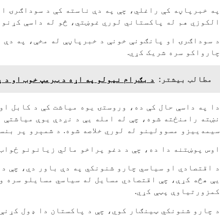
په خبرپاڼه کې راغلي، چې په دې ناسته کې د سوداګرۍ او
الکوزي هم له پاکستاني لوري غوښتي، څو له داسې کړنو 
د سوداګرۍ او پانګونې خونې د خبرپاڼې له مخې، په دې 
چارواکو سره شریک کړي.
مطالب بیشتر:
د بګرام نیولو په اړه د ټرمپ خوب او د 
دا په داسې حال کې ده، وروستۍ یوه میاشت کې د کابل او 
نښته رامنځته شوه، چې له امله یې د نږدې یوې میاشتې ل
سیمه‌ییزو مسوولینو له لوري خلاصه شوه. د شمېرو پر بنسټ په دې موده 
اوس پوښتنه دا ده، چې د دغو پراخو مالي زیانونو ځواب
د اقتصادي او سیاسي چارو شنونکي په دې باور دي، چې د
یې هڅه کړې، چې اقتصادي مسایل له سیاسي مسایلو سره وت
کمزورتیاوې پټې کړي.
د چارو شنونکي ټینګار کوي، چې د پاکستان دا ډول کړنې 