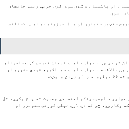
ستان او پاکستان د ګډې سوداګرۍ خونې رییس خانجان
ن رسوي.
صوصي سکټور ستونزې او وړاندیزونه به له پاکستاني
ان تر دې چې د دواړو لورو ترمنځ تورخم کې وسله‌والو
 چې بالاخره د دواړو لورو سوداګرو، قومي مخورو او
اوښت.
 خواوو د اوسېدونکو اقتصادي وضعیت ته پام وکړي، تل
ه وکاروي، څو له دې لارې خپلې کورنۍ ستونزې او