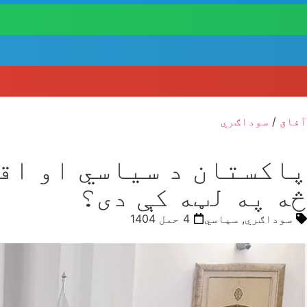
آفاق
/
سوداګري
پاکستان د سیاسي او اقت
څه په لټه کې دی؟
سوداګري
,
سیاسي
4 حمل 1404