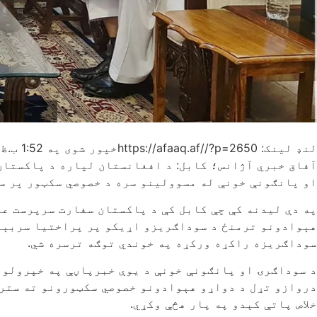
لنډ لینک: https://afaaq.af//?p=2650
خپور شوی په
1:52 ب.ظ
آفاق خبري آژانس؛ کابل: د افغانستان لپاره د پاکستان
او پانګونې خونې له مسوولینو سره د خصوصي سکټور پر س
په دې لیدنه کې چې کابل کې د پاکستان سفارت سرپرست ع
هېوادونو ترمنځ د سوداګریزو اړیکو پر پراختیا سربېره
سوداګریزه راکړه ورکړه په خوندي توګه ترسره شي.
د سوداګرۍ او پانګونې خونې د یوې خبرپاڼې په خپرولو 
دروازو تړل د دواړو هېوادونو خصوصي سکټورونو ته ستره
خلاص پاتې کېدو په پار هڅې وکړي.