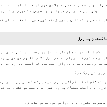
 پانګونې خونې د مدیره پلاوي غړي او همداراز د افغان
ډډه وشي، چې د دواړو هېوادونو خصوصي سکټورونو ته زیا
لیدنه کې پاکستاني پلاوي ژمنه کړې، چې د افغانستان خ
پاکستان پټ رول
اسلام آباد ترمنځ اړیکې تر بل هر وخت ترینګلې شوې او 
پاره د تورخم دروازه د هر ډول تګ راتګ پر مخ تړلې وه،
کې د دروازې بندېدو له امله دواړو خواوو ته ۶۶ میلیونه ډالر زیان و
 ویونکی څوک دی؟
 پاکستان استخباراتي چارواکي، پرته له دې چې د دواړو
ړي او د افغانستان پر وړاندې یې د سیاسي فشار په توګ
د ټولو بشري او نړۍوالو نورمونو خلاف دي.