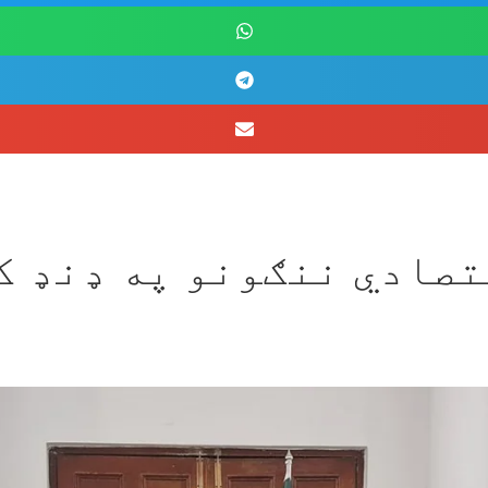
صادي ننګونو په ډنډ کې