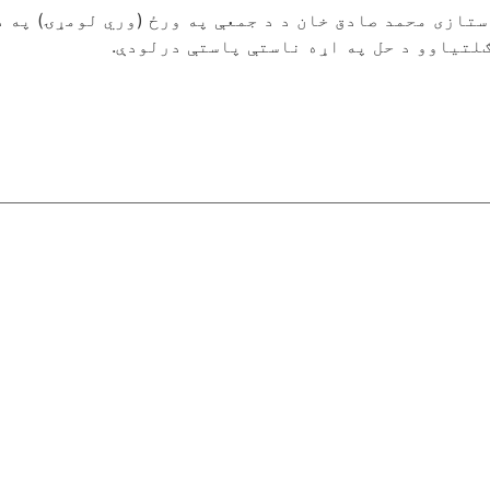
تازی محمد صادق خان د د جمعې په ورځ (وري لومړۍ) په د
لتیاوو د حل په اړه ناستې پاستې درلودې.