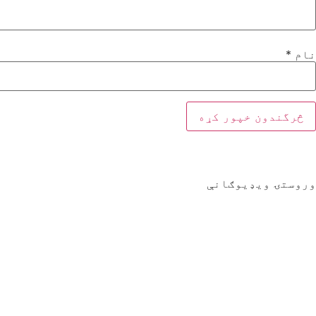
نام
*
وروستۍ ویډیوګانې