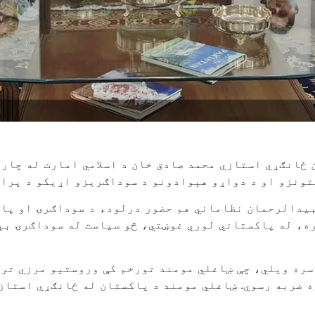
 ځانګړي استازي محمد صادق خان د اسلامي امارت له چار
تونزو او د دواړو هېوادونو د سوداګریزو اړیکو د پراخ
بیدالرحمان نظاماني هم حضور درلود، د سوداګرۍ او پا
، له پاکستاني لوري غوښتي، څو سیاست له سوداګرۍ بېل 
سره ویلي، چې ښاغلي مومند تورخم کې وروستیو مرزي تری
 ضربه رسوي. ښاغلي مومند د پاکستان له ځانګړي استازي