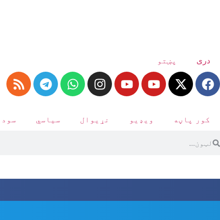
دری
پښتو
کور پاڼه
ویډیو
نړیوال
سیاسي
سودا