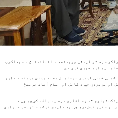
واکو سره تر لیدنې وروسته، د افغانستان د سوداګرۍ
تیا په اړه خبرې کړې دي.
نګونې خونې لومړي مرستیال محمد یونس مومند د داړو
او پرېږدي چې د کابل او اسلام آباد ترمنځ
نګلتیاوو ته په اشارې سره په ډاګه ګړې، چې د
 او سفیر غوښتي، چې په دایمي توګه د تورخم دروازې