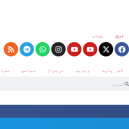
دری
پښتو
کور پاڼه
ویډیو
نړیوال
سیاسي
سودا