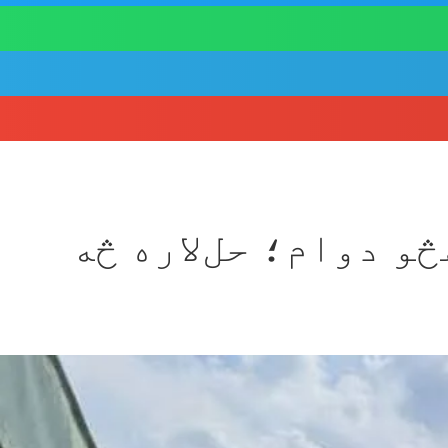
و دوام؛ حل‌لاره څه