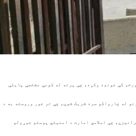
فغانستان او پاکستان سوداګرو په تورخم کې غونډه وکړه، چې پرته له کومې مشخصې پایلې
و له چارواکو سره شریک شوي، چې تر غور وروسته به د
رانیزي، چې اسلامي امارت د امنیتي پوستو جوړولو