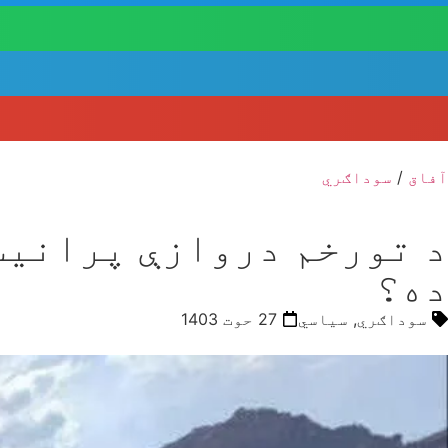
آفاق
/
سوداګري
د تورخم دروازې پرانیست
ده؟
سوداګري
,
سیاسي
27 حوت 1403