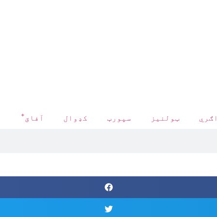
+
ګري
ټولنیز
سپورټ
کډوال
آفاق
د