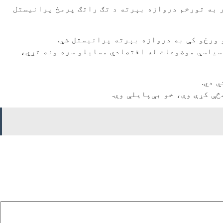
 به تورخم دروازه بېرته د تګ راتګ پرمخ پرانیستل
 ورځو کې به دروازه بېرته پرانیستل شي.
سیاسي موضوعات له اقتصادي مسایلو سره ونه تړي،
 دي.
ې کړې وې، خو بې‌پایلې وې.