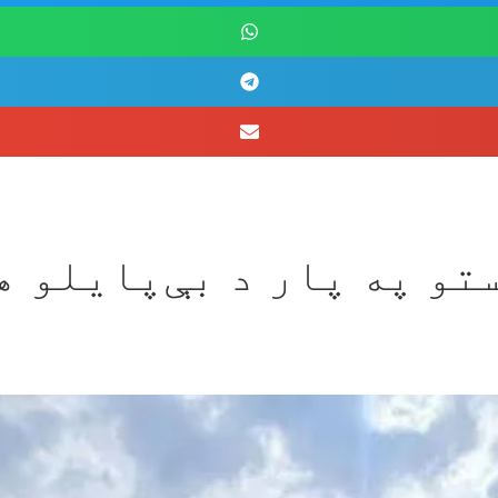
و په پار د بې‌پایلو هڅ