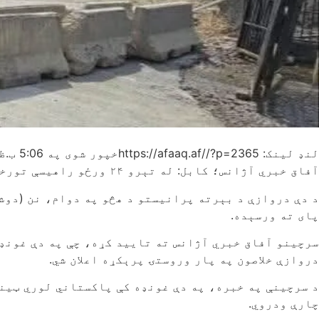
لنډ لینک: https://afaaq.af//?p=2365
خپور شوی په
5:06 ب.ظ
آفاق خبري آژانس؛ کابل: له تېرو ۲۴ ورځو راهیسې تورخم دروازه د هر ډول تګ راتګ پرمخ تړل شوې ده.
پای ته ورسېده.
سرچینو آفاق خبري آژانس ته تایید کړه، چې په دې غونډه
دروازې خلاصون په پار وروستۍ پرېکړه اعلان شي.
د سرچینې په خبره، په دې غونډه کې پاکستاني لوري ټین
چارې ودروي.