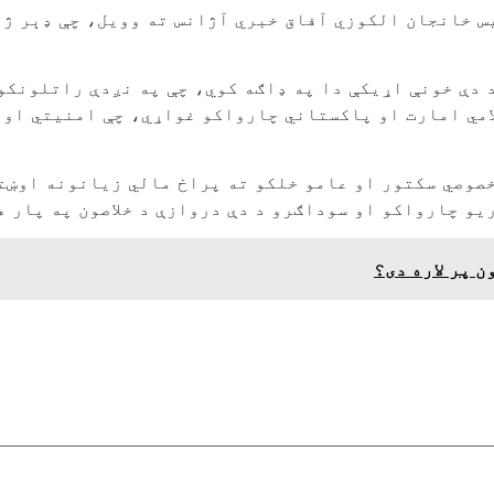
س خانجان الکوزي آفاق خبري آژانس ته وویل، چې ډېر ژر
 دې خونې اړیکې دا په ډاګه کوي، چې په نږدې راتلونکو
امي امارت او پاکستاني چارواکو غواړي، چې امنیتي او 
صوصي سکتور او عامو خلکو ته پراخ مالي زیانونه اوښتي
یو چارواکو او سوداګرو د دې دروازې د خلاصون په پار هڅ
ن پر لاره دی؟