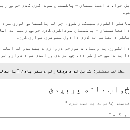
بل خوا، د افغانستان – پاکستان سوداګرۍ ګډې خونې ریی
شي.
ښاغلی الکوزی ټینګار کوي، چې له پاکستاني لوري سره د
د افغانستان – پاکستان سوداګرۍ ګډې خونې رییس له اسل
بلکې د تفاهم له لارې دا ډول ستونزې هوارې کړي.
د الکوزي په وینا، د تورخم دروازې د بندېدو له امله خ
دا په داسې حال کې ده، چې تر دې وړاندې هم د دواړو لور
مطالب بیشتر:
کابل ته د ډي‌کارلو د سفر پای؛ آیا بدلو
ځواب دلته پرېږدئ
غوښتى ځایونه په نښه شوي
*
دیدگاه
*