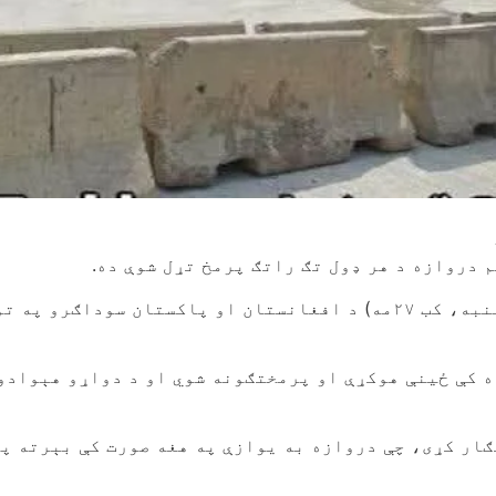
د دې دروازې د بېرته پرانیستو د هڅو په دوام، نن (دوشنبه، کب ۲۷مه) د ا
 کې ځینې هوکړې او پرمختګونه شوي او د دواړو هېوادون
ګار کړی، چې دروازه به یوازې په هغه صورت کې بېرته پ