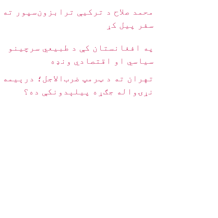
محمد صلاح د ترکیې ترابزون‌سپور ته
سفر پیل کړ
په افغانستان کې د طبیعي سرچینو
سیاسي او اقتصادي ونډه
تهران ته د ټرمپ ضرب‌الاجل؛ درېیمه
نړۍواله جګړه پیلېدونکې ده؟