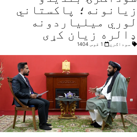
زیانونه؛ پاکستاني
لوري میلیاردونه
ډالره زیان کړی
سوداګري
1 قوس 1404