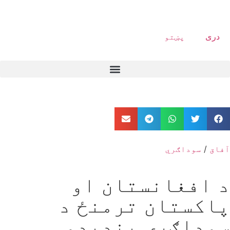
دری
پښتو
آفاق
/
سوداګري
د افغانستان او
پاکستان ترمنځ د
سوداګرۍ بندیدو