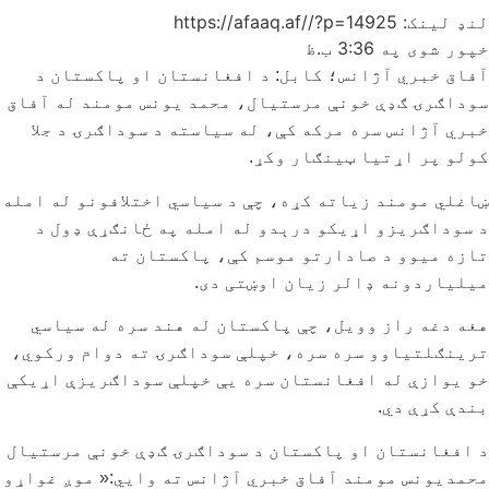
لنډ لینک: https://afaaq.af//?p=14925
خپور شوی په
3:36 ب.ظ
آفاق خبري آژانس؛ کابل: د افغانستان او پاکستان د
سوداګرۍ ګډې خونې مرستیال، محمد یونس مومند له آفاق
خبري آژانس سره مرکه کې، له سیاسته د سوداګرۍ د جلا
کولو پر اړتیا ټینګار وکړ.
ښاغلي مومند زیاته کړه، چې د سیاسي اختلافونو له امله
د سوداګریزو اړیکو درېدو له امله په ځانګړې ډول د
تازه میوو د صادارتو موسم کې، پاکستان ته
میلیاردونه ډالر زیان اوښتی دی.
هغه دغه راز وویل، چې پاکستان له هند سره له سیاسي
ترینګلتیاوو سره سره، خپلې سوداګرۍ ته دوام ورکوي،
خو یوازې له افغانستان سره یې خپلې سوداګریزې اړیکې
بندې کړې دي.
د افغانستان او پاکستان د سوداګرۍ ګډې خونې مرستیال
محمدیونس مومند آفاق خبري آژانس ته وایي:« موږ غواړو