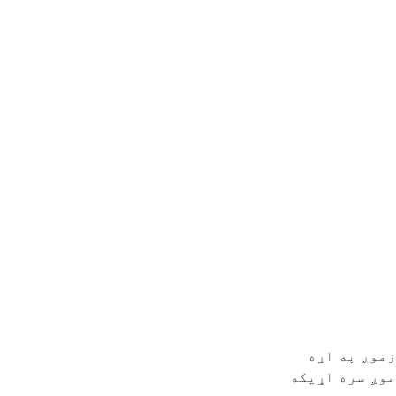
زموږ په اړه
موږ سره اړیکه