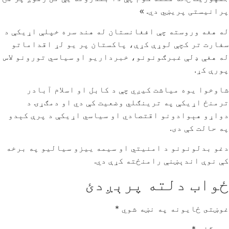
پرانیستی پریښي دي. »
له هغه وروسته چې افغانستان له هند سره خپلې اړیکې د
سفارت تر کچې لوړې کړې، پاکستان پر یو لړ اقداماتو
له هغې ډلې غبرګونونو، خبرداریو او سیاسي تورونو لاس
پورې کړ.
شاوخوا یوه میاشت کیږي چې د کابل او اسلام آبادر
ترمنځ اړیکې په ترینګلي وضعیت کې دي او دمګړۍ د
دواړو هېوادونو اقتصادي او سیاسي اړیکې د پرې کېدو
په حالت کې دی.
دغو بدلونونو د امنیتي او سیمه ییزو سیالیو په برخه
کې نوې اندېښنې رامنځته کړې دي.
ځواب دلته پرېږدئ
غوښتى ځایونه په نښه شوي
*
دیدگاه
*