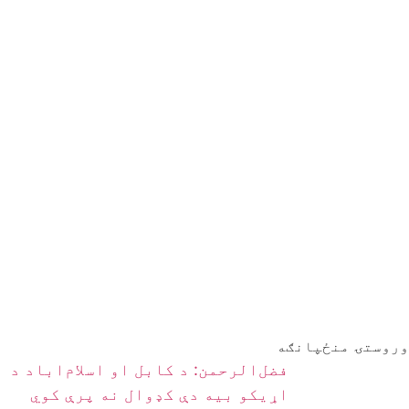
وروستۍ منځپانګه
فضل‌الرحمن: د کابل او اسلام‌اباد د
اړیکو بیه دې کډوال نه پرې کوي