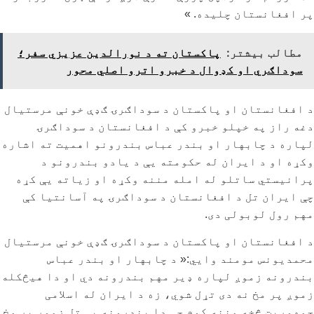
پر افغانستان چلیده. »
مطالب بیشتر:
پاکستان ته د نورالدین عزیزي سفر؛
سوداګري او کډوال د خبرو اترو اصلي محور
د افغانستان او پاکستان د سوداګرۍ ګډې خونې مرستیال
دغه راز په خپلو خبرو کې د افغانستان د سوداګرۍ
لپاره د چابهار او بندر عباس بندرونو اهمیت ته اشاره
وکړه او د ایران له حکومته یې د یادو بندرونو د
پرانیستي ساتلو له امله مننه وکړه او زیاته یې کړه
چې ایران تل د افغانستان د سوداګرۍ په آسانتیا کې
مهم رول لوبولی دی.
د افغانستان او پاکستان د سوداګرۍ ګډې خونې مرستیال
محمدیونس مومند وايي:« د چابهار او بندر عباس
بندرونه زموږ لپاره ډير مهم بندرونه دي او دا هیڅکله
زموږ پر مخ نه دی تړل شوي، زه د ایران له اسلامی
جمهوریت څخه مننه کوم چې دا بندرونه یې تل زموږ پر مخ