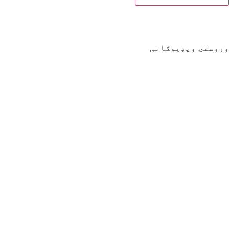
وروستۍ ویډیوګانې