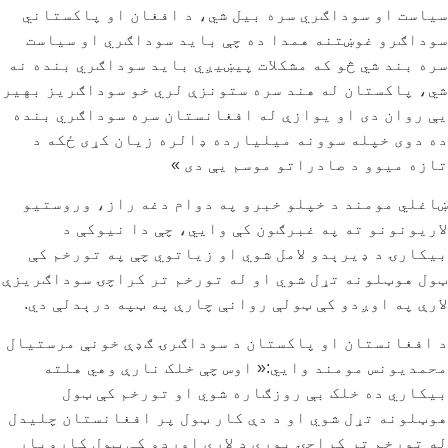
سیاست او سوداګري سره بیل شي، د افغان او پاکستاني
سوداګرو غوښتنه همدا ده چې باید سوداګري او سیاست
سره بند شي څو که مشکلات پیښیږي باید سوداګري بنده نه
شي، پاکستان له هند سره ستونزې لري خو سوداګریز بهیر
یې روان دی او یوازې له افغانستان سره سوداګري بنده
ده دوی خپله سوونه میلیارده ډالره زیان کړی ځکه د
تازه میوو د صادراتو موسم یې دی »
ښاغلي مومند د خپلو خبرو په دوام دغه راز، وروستیو
لاریونونو ته په غبرګون کې وايي، چې دا نیوکې د
بیکارۍ د ډیرېدو لامل شوي او زیاتوي چې په تورخم کې
ټول هوټلونه تړل شوي او له تورخم تر کراچۍ سوداګریزې
لارې په اوږدو کې ټولې روانې چارې په ټپه درېدلې دي.
د افغانستان او پاکستان د سوداګرۍ ګډې خونې مرستیال
محمدیونس مومند وايي:« اوس چې خلک نارې وهي هلته
بیکاري ده خلک بې روزګاره شوي او تورخم کې ټول
هوټلونه تړل شوي او د دې کار ټول پر افغانستان چلیدل
له تورخم تر کراچۍ پورې د لارې اوږدو کې ټول کاروبار