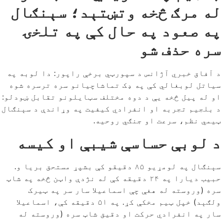
له مرګ څخه وتښتېد؛ سېنګال
په صعود په حال کې په تلخۍ
سره حذف شو
د آفاق خبري آژانس د سپورټي برخې راپور: دا لوبه په
سیاتل لوبغالي کې په ډک تماشاچیانو سره ترسره شوه
او له پیل څخه یې د دوه مختلف سټایلونو تقابل ښودلو:
د بلجیم تجربه او انفرادي کیفیت په وړاندې د سېنګال
ټیمي نظم، سرعت او جنګي روحیه.
د لوبې حساسې شیبې او کیسه
سېنګال په لومړیو ۸۵ دقیقو کې بشپړ مستحق بریا و.
حبیب دیارا په ۲۴ دقیقه کې له نژدې واټن څخه په شاټ
سره (وروسته له هغې چې اسماعیلا سار سر په ټیرک
ولګېد) خپل ټیم مخکې کړ. په ۵۱ دقیقه کې، اسماعیلا
سار په انفرادي حرکت او دقیق شاټ سره (وروسته له