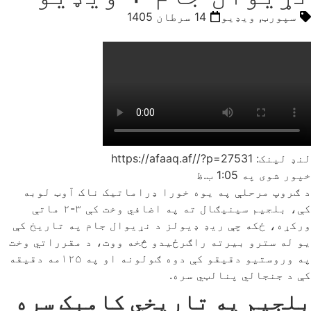
سپورټ
,
ویډیو
14 سرطان 1405
لنډ لینک: https://afaaq.af//?p=27531
خپور شوی په
1:05 ب.ظ
د ګروپ مرحلې په یوه خورا ډراماتیک ناک آوټ لوبه
کې، بلجیم سینیګال ته په اضافي وخت کې ۳-۲ ماتې
ورکړه، ځکه چې ریډ ډیولز د نړیوال جام په تاریخ کې
یو له سترو بیرته راګرځیدو څخه ووت، د مقرراتي وخت
په وروستیو دقیقو کې دوه ګولونه او په ۱۲۵مه دقیقه
کې د جنجالي پنالټي سره.
بلجیم په تاریخي کامبک سره