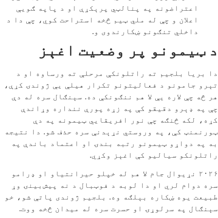
اعتراضونه په پنالټي پرېکړې او د پاپه ګویې
اعلان و چې له ملي ټیم څخه استراحت کوي، چې دا د
داخلي تنګونو ښکارندوی و.
د ټیمونو پر وضعیت اغېز
دا بریا بلجیم ته راتلونکې مرحلې ته ورساوه او د
تېرو جامونو د فعالیتونو تکرار هیلې یې ژوندۍ کړې،
هر څه چې لاره یې لا هم ننګونکې ده. سېنګال سره له دې
چې په ډېرو دقیقو کې په زړه پورې ننداره وړاندې
کړه، لکه څنګه چې نور افریقايي ټیمونه په دې
ټورنمنټ کې، په وروستي نړېدنې سره حذف شو. دا نتیجه
به په دواړو ټیمونو رتبه بندۍ او اعتماد باندې په
راتلونکو سیالیو کې اغېز وکړي.
۲۰۲۶ نړیوال جام لا هم له خپلو حیرانتیاو او ډرامو
سره دوام لري او دا لوبه د فوټبال د نه پیش‌بینۍ وړ
طبیعت یوه ښکاره بېلګه وه. بلجیم ژوندی پاتې شو، خو
سېنګال په سرلوړۍ او حسرت سره له میدان څخه ووت.