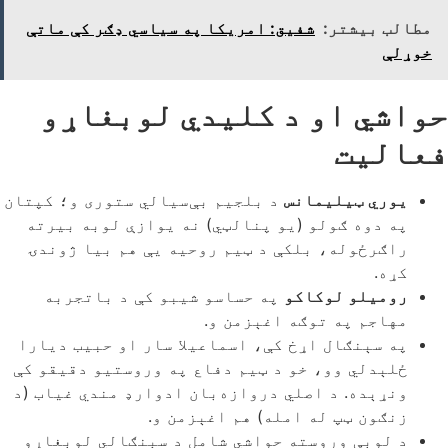
مطالب بیشتر:
شفيق: امریکا په سیاسي ډګر کې ماتې
خوړلې
حواشي او د کلیدي لوبغاړو
فعالیت
یوري ټیليمانس
د بلجیم بې‌سیالي ستوری و؛ کپتان
په دوه ګولو (یو پنالټي) نه یوازې لوبه بیرته
راګرځوله، بلکې د ټیم روحیه یې هم بیا ژوندۍ
کړه.
روميلو لوکاکو
په حساسو شیبو کې د باتجربه
مهاجم په توګه اغېزمن و.
په سېنګال اړخ کې، اسماعیلا سار او حبیب دیارا
ځلېدلي وو، خو د ټیم دفاع په وروستیو دقیقو کې
ونړېده. د اصلي دروازه‌بان ادوارډ مندي غیاب (د
زنګون ټپ له امله) هم اغېزمن و.
د لوبې وروسته حواشي شامل د سېنګالي لوبغاړو