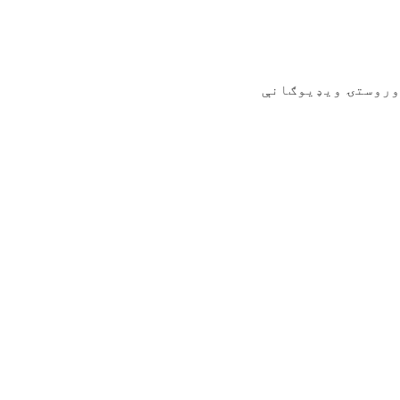
وروستۍ ویډیوګانې