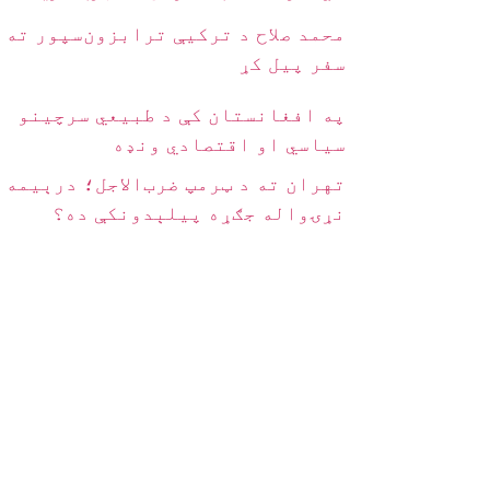
محمد صلاح د ترکیې ترابزون‌سپور ته
سفر پیل کړ
په افغانستان کې د طبیعي سرچینو
سیاسي او اقتصادي ونډه
تهران ته د ټرمپ ضرب‌الاجل؛ درېیمه
نړۍواله جګړه پیلېدونکې ده؟