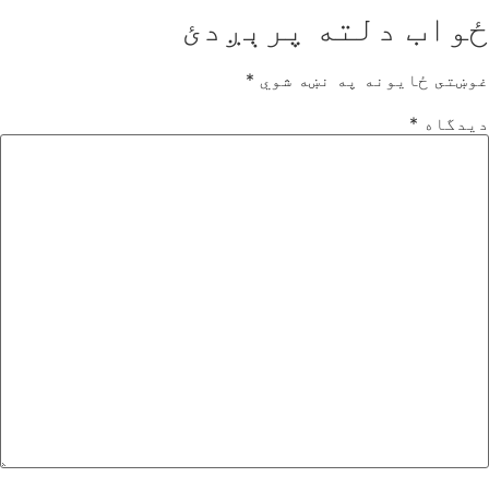
ځواب دلته پرېږدئ
غوښتى ځایونه په نښه شوي
*
دیدگاه
*