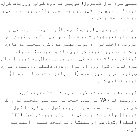
سينې سره بال کنټرول) توپیر ته دوه ګولي ورزیات کړل.
ترېنګا زمري په بشپړ ډول په لوبې واکمن وو او بلجیم
په شدید فشار کې و.
خو د بلجیم مربی (رودي ګارسيا) په دویمه نیمه کې په
هوښیار تعویضونو – په شمول د جرمی دوکو او کوین دي
بروین داخلولو – د لوبې بهیر بدل کړ. بلجیم په عادي
وخت وروستیو دقیقو کې نوې ساه واخیسته: روميلو
لوکاکو په ۸۶ دقیقه کې د یو هم ټیموال په غوره ارسال
سره لومړی ګول ووه او یوازې درې دقیقې وروسته، یوري
ټیليمانس په هېډر سره (له لیانډرو تروسار ارسال)
لوبه تساوي کړه.
لوبه وخت اضافه ته لاړه او په ۱۲۰+۵ دقیقه کې،
وروسته له VAR بررسی، جنجالي پنالټي بلجیم ته ورکړ
شو چې ټیليمانس هغه په درېیم ګول بدل کړ. دا ګول د
نړیوال جام په تاریخ کې تر ټولو وروستی ګول (۱۲۵
دقیقه) وګڼل شو او سېنګال ته تلخه کیسه رامینځته
کړه.