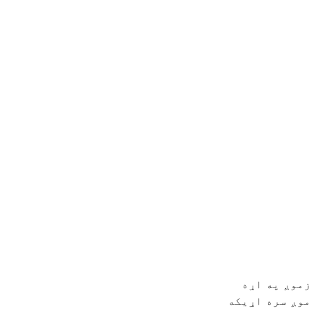
زموږ په اړه
موږ سره اړیکه