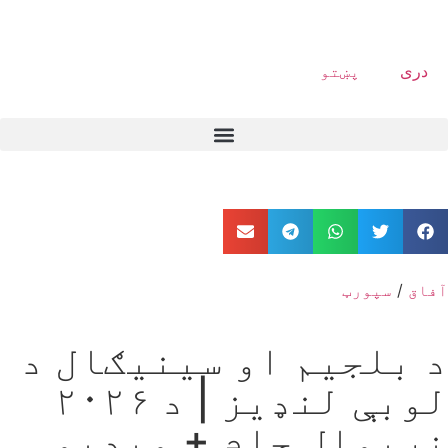
دری
پښتو
آفاق
/
سپورټ
د بلجیم او سینیګال د
لوبې لنډیز | د ۲۰۲۶
نړیوال جام + ویډیو