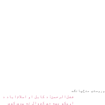
وروستۍ منځپانګه
فضل‌الرحمن: د کابل او اسلام‌اباد د
اړیکو بیه دې کډوال نه پرې کوي