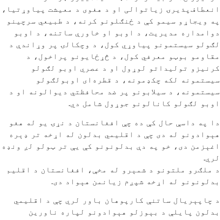
انعطاف‌پذیرۍ زیاتوالی او د هغوی د معیشت پیاوړتیا،
په ویجاړو سیمو کې د ځنګلونو کرنه، د طبیعي سرچینو
دوامداره مدیریت، د اوبو او خاورې ساتنه، د اوبو
لګولو سیستمونو پیاوړي کول، د وچکالۍ پر وړاندې د
مقاومو بوټو معرفي کول، د څړځایونو پراخول، د
کرنیزو تولیداتو لوړول او د عصري اوبو لګولو
سیستمونه لکه چکډمونه، د قطره‌ای اوبولګولو
سیستمونه، د سیلابونو پر ضد محافظتي دیوالونه او د
اوبو لګولو کانالونو جوړول شامل دي.
دا په داسې حال کې ده چې افغانستان د نړۍ یو له هغو
هېوادونو له دی چې د اقلیمي بدلون له اړخه تر ډېره
اغېزمن دی، خو په دې بدلونونو کې یې تر ټولو لږ ونډه
لري.
د ملګرو ملتونو د شمېرو له مخې، افغانستان د اقلیم
بدلونونو له اړخه شپږم زیانمن هېواد دی.
د چاپېریال ساتنې کارپوهان باور لري چې د اقلیمي
بدلون پایلې د بېوزلو هېوادونو لپاره ناورین‌