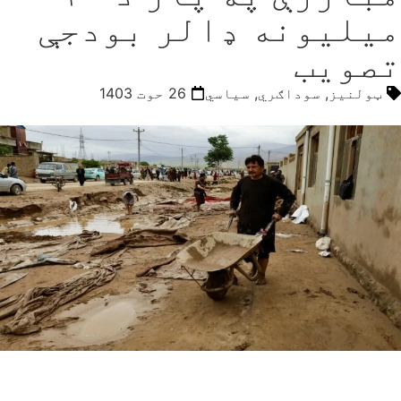
میلیونه ډالر بودجې
تصویب
ټولنیز
,
سوداګري
,
سیاسي
26 حوت 1403