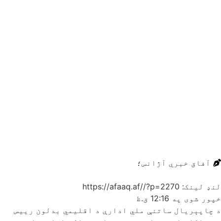
آفاق خبري آژانس؛
لنډ لینک: https://afaaq.af//?p=2270
خپور شوی په
12:16 ق.ظ
د چاپېریال ساتنې ملي ادارې د اقلیمي بدلون رییس