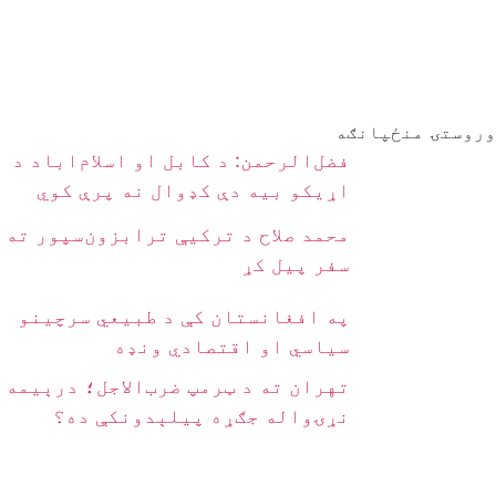
وروستۍ منځپانګه
فضل‌الرحمن: د کابل او اسلام‌اباد د
اړیکو بیه دې کډوال نه پرې کوي
محمد صلاح د ترکیې ترابزون‌سپور ته
سفر پیل کړ
په افغانستان کې د طبیعي سرچینو
سیاسي او اقتصادي ونډه
تهران ته د ټرمپ ضرب‌الاجل؛ درېیمه
نړۍواله جګړه پیلېدونکې ده؟