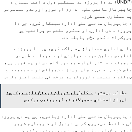
(UNDP) به دا پروژه په مستقیم ډول د افغانستان د
چاپېریال ساتنې ملي ادارې او نورو اړوندو بنسټونو
په همکارۍ عملي کړي.
د چاپېریال ساتنې ملي اداره ټینګار کوي، چې دا
پروژه د دې ادارې او ملګرو ملتونو پراختیایي
پروګرام د ګډو هڅو پایله ده.
یادې ادارې همداراز په ډاګه کړې، چې دا پروژه د
اقلیمي بدلون سره د مبارزې او د هېواد د طبیعي
سرچینو د ساتنې لپاره یو مهم ګام دی او په خبره یې،
پلي کېدل به یې د چاپېریال د ښه‌والي او د سیمه‌ییزو
ټولنو د معیشت د لوړولو په برخه کې مثبت اغېز ولري.
مطالب بیشتر:
د کابل او تهران ترمنځ تازه هوکړې؛
ایران افغاني محصولاتو ته لومړیتوب ورکوي
د چاپېریال ساتنې ملي اداره زیاتوي، چې په دې پروژه
کې د انعطاف‌پذیرۍ کرنې دودول او د ویجاړو شویو
کرنیزو ځمکو بیا رغونه، د سیمه‌ییزو ټولنو د