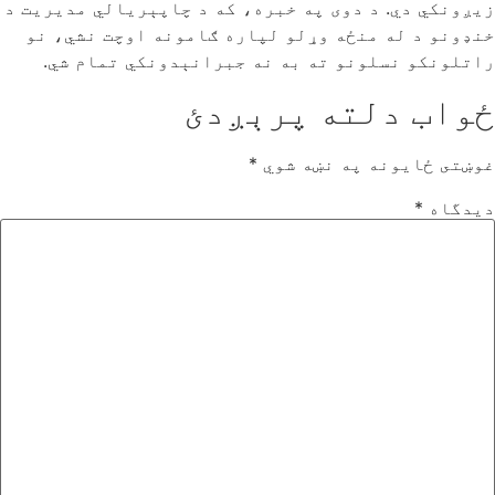
زیږونکي دي. د دوی په خبره، که د چاپېریالي مدیریت د
خنډونو د له منځه وړلو لپاره ګامونه اوچت نشي، نو
راتلونکو نسلونو ته به نه جبرانېدونکي تمام شي.
ځواب دلته پرېږدئ
غوښتى ځایونه په نښه شوي
*
دیدگاه
*