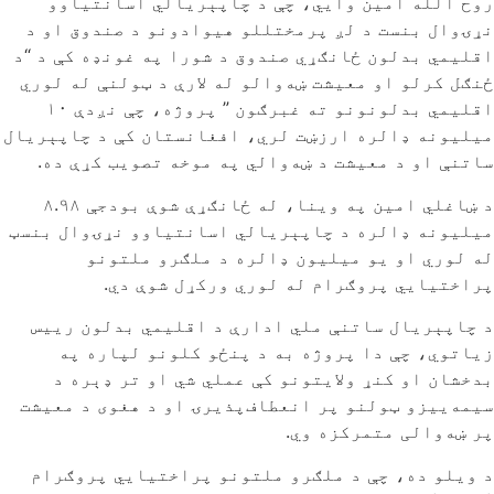
روح الله امین وایي، چې د چاپېریالي اسانتیاوو
نړۍوال بنست د لږ پرمختللو هیوادونو د صندوق او د
اقلیمي بدلون ځانګړي صندوق د شورا په غونډه کې د “د
ځنګل کرلو او معیشت ښه‌والو له لارې د ټولنې له لوري
اقلیمي بدلونونو ته غبرګون ” پروژه، چې نږدې ۱۰
میلیونه ډالره ارزښت لري، افغانستان کې د چاپېریال
ساتنې او د معیشت د ښه‌والي په موخه تصویب کړې ده.
د ښاغلي امین په وینا، له ځانګړې شوې بودجې ۸.۹۸
میلیونه ډالره د چاپېریالي اسانتیاوو نړۍوال بنسټ
له لوري او یو میلیون ډالره د ملګرو ملتونو
پراختیایي پروګرام له لوري ورکړل شوې دي.
د چاپېریال ساتنې ملي ادارې د اقلیمي بدلون رییس
زیاتوي، چې دا پروژه به د پنځو کلونو لپاره په
بدخشان او کنړ ولایتونو کې عملي شي او تر ډېره د
سیمه‌ییزو ټولنو پر انعطاف‌پذیرۍ او د هغوی د معیشت
پر ښه‌والی متمرکزه وي.
د ویلو ده، چې د ملګرو ملتونو پراختیایي پروګرام