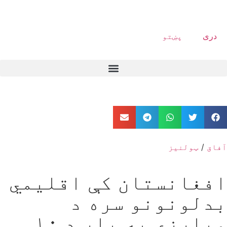
دری
پښتو
آفاق
/
ټولنیز
افغانستان کې اقلیمي
بدلونونو سره د
مبارزې په پار د ۱۰