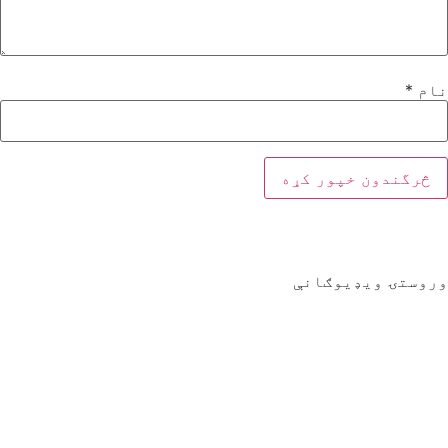
نام
*
وروستۍ ویډیوګانې