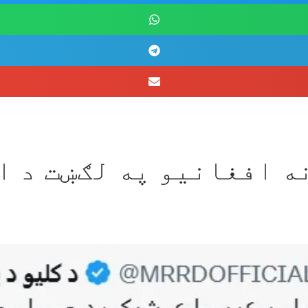
 د ۵.۳ میلیونه افغانیو په لګ