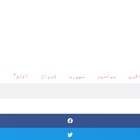
+
ګري
ټولنیز
سپورټ
کډوال
آفاق
د