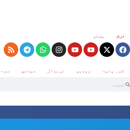
دری
پښتو
کور پاڼه
ویډیو
نړیوال
سیاسي
سودا