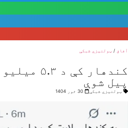
آفاق
/
ټولنیزې شبکې
کندهار کې
پیل شوې
ټولنیزې شبکې
30 ثور 1404