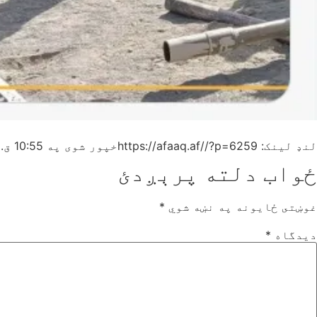
لنډ لینک: https://afaaq.af//?p=6259
خپور شوی په
10:55 ق.ظ
ځواب دلته پرېږدئ
غوښتى ځایونه په نښه شوي
*
دیدگاه
*