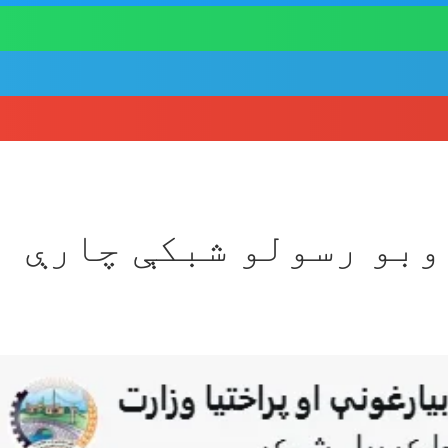
ښت د اوبو رسولو شبکې چارې