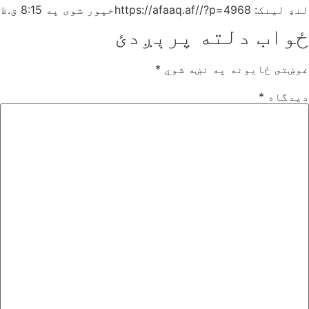
لنډ لینک: https://afaaq.af//?p=4968
خپور شوی په
8:15 ق.ظ
ځواب دلته پرېږدئ
غوښتى ځایونه په نښه شوي
*
دیدگاه
*