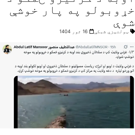
خړوبولو په پار خوشې
شوې
ټولنیزې شبکې
16 ثور 1404