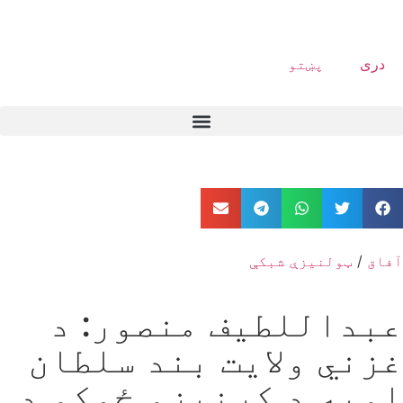
دری
پښتو
آفاق
/
ټولنیزې شبکې
عبداللطیف منصور: د
غزني ولایت بند سلطان
اوبه د کرنیزو ځمکو د