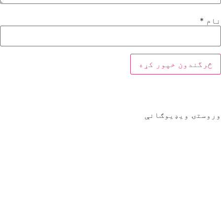
نام
*
وروستۍ ویډیوګانې