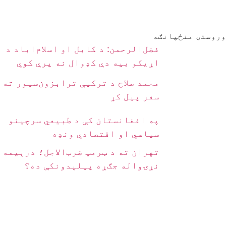
وروستۍ منځپانګه
فضل‌الرحمن: د کابل او اسلام‌اباد د
اړیکو بیه دې کډوال نه پرې کوي
محمد صلاح د ترکیې ترابزون‌سپور ته
سفر پیل کړ
په افغانستان کې د طبیعي سرچینو
سیاسي او اقتصادي ونډه
تهران ته د ټرمپ ضرب‌الاجل؛ درېیمه
نړۍواله جګړه پیلېدونکې ده؟