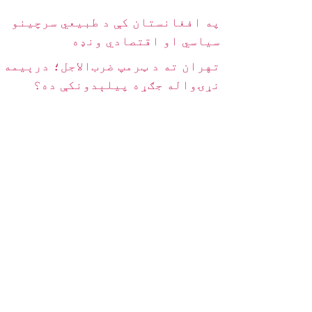
په افغانستان کې د طبیعي سرچینو
سیاسي او اقتصادي ونډه
تهران ته د ټرمپ ضرب‌الاجل؛ درېیمه
نړۍواله جګړه پیلېدونکې ده؟