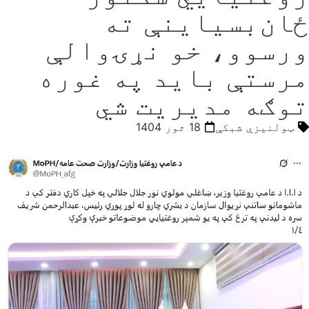
ځان‌بسیاینې ته
ورسوو، خو نړۍوالې
مرستې باید په غوره
توګه مدیریت شي
ټولنیزې شبکې
18 ثور 1404