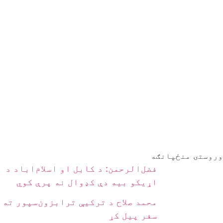
وروستۍ منځپانګه
فضل‌الرحمن: د کابل او اسلام‌اباد د
اړیکو بیه دې کډوال نه پرې کوي
محمد صلاح د ترکیې ترابزون‌سپور ته
سفر پیل کړ