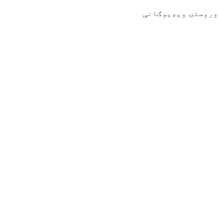
وروستۍ ویډیوګانې