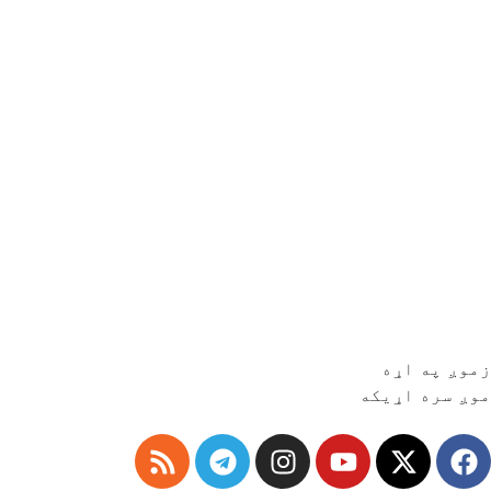
زموږ په اړه
موږ سره اړیکه