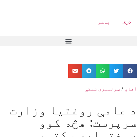
دری
پښتو
آفاق
/
ټولنیزې شبکې
د عامې روغتیا وزارت
سرپرست: هڅه کوو
روغتیایي سکتور