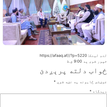
لنډ لینک: https://afaaq.af//?p=5220
خپور شوی په
9:00 ق.ظ
ځواب دلته پرېږدئ
غوښتى ځایونه په نښه شوي
*
دیدگاه
*