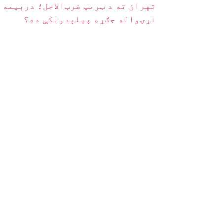
تهران ته د ټرمپ ضرب‌الاجل؛ درېیمه
نړۍواله جګړه پیلېدونکې ده؟