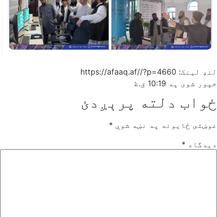
لنډ لینک: https://afaaq.af//?p=4660
خپور شوی په
10:19 ق.ظ
ځواب دلته پرېږدئ
غوښتى ځایونه په نښه شوي
*
دیدگاه
*