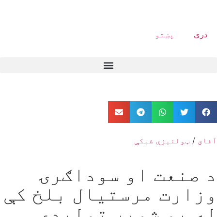
دری
پښتو
آفاق
/
ټولنیزې شبکې
د صنعت او سوداګرۍ
وزارت مرستیال بلخ کې
له یو شمېر تولیدي