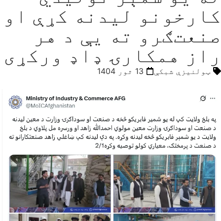
کارخونو لیدنه کړې او
صنعت‌ګرو ته یې د هر
راز همکارۍ ډاډ ورکړی
ټولنیزې شبکې
13 ثور 1404