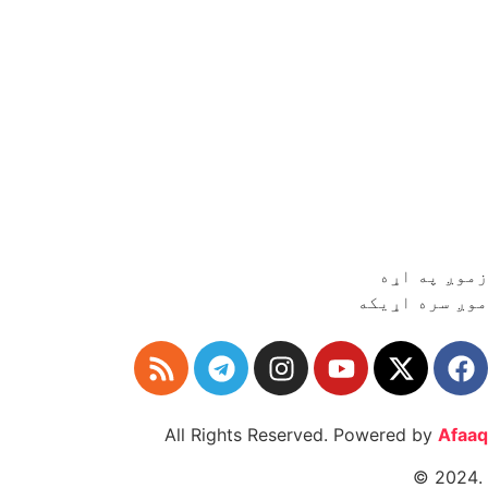
زموږ په اړه
موږ سره اړیکه
All Rights Reserved. Powered by
Afaaq
.2024 ©