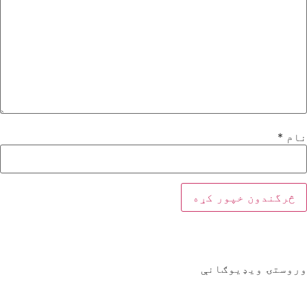
نام
*
وروستۍ ویډیوګانې