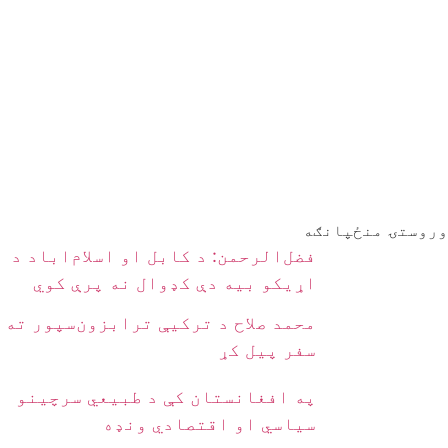
وروستۍ منځپانګه
فضل‌الرحمن: د کابل او اسلام‌اباد د
اړیکو بیه دې کډوال نه پرې کوي
محمد صلاح د ترکیې ترابزون‌سپور ته
سفر پیل کړ
په افغانستان کې د طبیعي سرچینو
سیاسي او اقتصادي ونډه