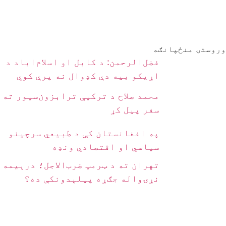
وروستۍ منځپانګه
فضل‌الرحمن: د کابل او اسلام‌اباد د
اړیکو بیه دې کډوال نه پرې کوي
محمد صلاح د ترکیې ترابزون‌سپور ته
سفر پیل کړ
په افغانستان کې د طبیعي سرچینو
سیاسي او اقتصادي ونډه
تهران ته د ټرمپ ضرب‌الاجل؛ درېیمه
نړۍواله جګړه پیلېدونکې ده؟