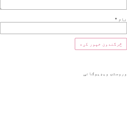
نام
*
وروستۍ ویډیوګانې