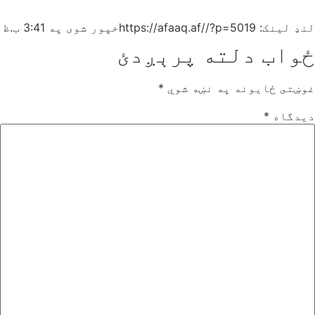
لنډ لینک: https://afaaq.af//?p=5019
خپور شوی په
3:41 ب.ظ
ځواب دلته پرېږدئ
غوښتى ځایونه په نښه شوي
*
دیدگاه
*