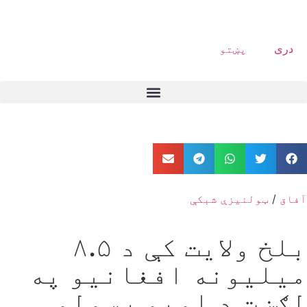
دری
پښتو
آفاق
/
ټولنیزې شبکې
بلخ ولایت کې د ۸.۵
میلیونه افغانیو په
لګښت د اوبو رسولو