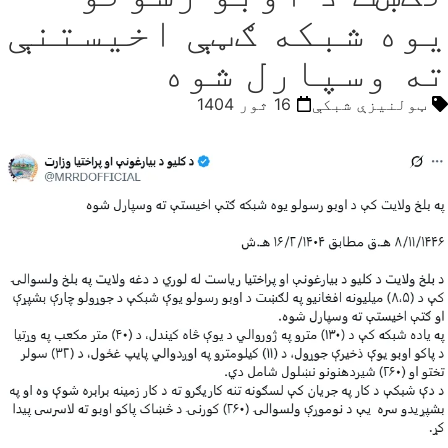
یوه شبکه ګټې اخیستنې
ته وسپارل شوه
ټولنیزې شبکې
16 ثور 1404