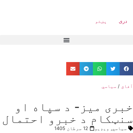
دری
پښتو
آفاق
/
سیاسي
خبری میز- د سپاه او
سنټکام د خبرو احتمال
سیاسي
,
ویډیو
12 سرطان 1405