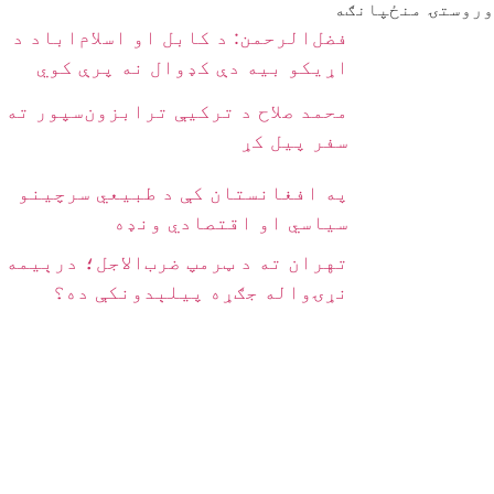
وروستۍ منځپانګه
فضل‌الرحمن: د کابل او اسلام‌اباد د
اړیکو بیه دې کډوال نه پرې کوي
محمد صلاح د ترکیې ترابزون‌سپور ته
سفر پیل کړ
په افغانستان کې د طبیعي سرچینو
سیاسي او اقتصادي ونډه
تهران ته د ټرمپ ضرب‌الاجل؛ درېیمه
نړۍواله جګړه پیلېدونکې ده؟