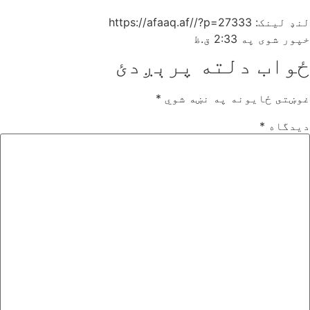
لنډ لینک: https://afaaq.af//?p=27333
خپور شوی په
2:33 ق.ظ
ځواب دلته پرېږدئ
غوښتى ځایونه په نښه شوي
*
دیدگاه
*