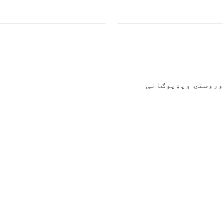
وروستۍ ویډیوګانې