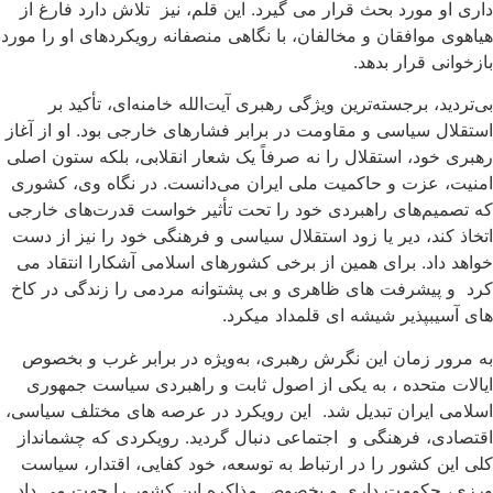
داری او مورد بحث قرار می گیرد. این قلم، نیز تلاش دارد فارغ از
هیاهوی موافقان و مخالفان، با نگاهی منصفانه رویکردهای او را مورد
بازخوانی قرار بدهد.
بی‌تردید، برجسته‌ترین ویژگی رهبری آیت‌الله خامنه‌ای، تأکید بر
استقلال سیاسی و مقاومت در برابر فشارهای خارجی بود. او از آغاز
رهبری خود، استقلال را نه صرفاً یک شعار انقلابی، بلکه ستون اصلی
امنیت، عزت و حاکمیت ملی ایران می‌دانست. در نگاه وی، کشوری
که تصمیم‌های راهبردی خود را تحت تأثیر خواست قدرت‌های خارجی
اتخاذ کند، دیر یا زود استقلال سیاسی و فرهنگی خود را نیز از دست
خواهد داد. برای همین از برخی کشورهای اسلامی آشکارا انتقاد می
کرد و پیشرفت های ظاهری و بی پشتوانه مردمی را زندگی در کاخ
های آسیب­پذیر شیشه ای قلمداد می­کرد.
به مرور زمان این نگرش رهبری، به‌ویژه در برابر غرب و بخصوص
ایالات متحده ، به یکی از اصول ثابت و راهبردی سیاست جمهوری
اسلامی ایران تبدیل شد. این رویکرد در عرصه های مختلف سیاسی،
اقتصادی، فرهنگی و اجتماعی دنبال گردید. رویکردی که چشم­انداز
کلی این کشور را در ارتباط به توسعه، خود کفایی، اقتدار، سیاست
ورزی، حکومت داری و بخصوص مذاکره این کشور را جهت می داد.