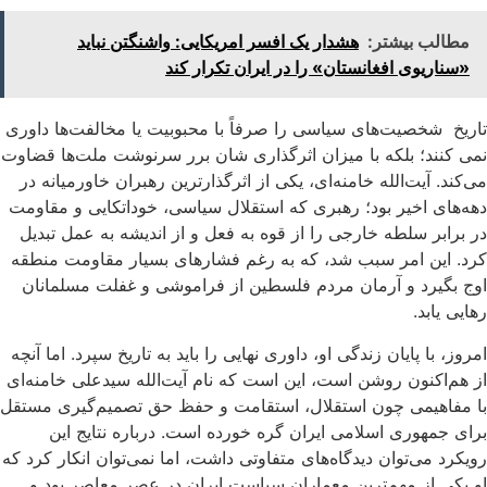
مطالب بیشتر:
هشدار یک افسر امریکایی: واشنگتن نباید
«سناریوی افغانستان» را در ایران تکرار کند
تاریخ شخصیت‌های سیاسی را صرفاً با محبوبیت یا مخالفت‌ها داوری
نمی کنند؛ بلکه با میزان اثرگذاری شان برر سرنوشت ملت‌ها قضاوت
می‌کند. آیت‌الله خامنه‌ای، یکی از اثرگذارترین رهبران خاورمیانه در
دهه‌های اخیر بود؛ رهبری که استقلال سیاسی، خوداتکایی و مقاومت
در برابر سلطه خارجی را از قوه به فعل و از اندیشه به عمل تبدیل
کرد. این امر سبب شد، که به رغم فشارهای بسیار مقاومت منطقه
اوج بگیرد و آرمان مردم فلسطین از فراموشی و غفلت مسلمانان
رهایی یابد.
امروز، با پایان زندگی او، داوری نهایی را باید به تاریخ سپرد. اما آنچه
از هم‌اکنون روشن است، این است که نام آیت‌الله سیدعلی خامنه‌ای
با مفاهیمی چون استقلال، استقامت و حفظ حق تصمیم‌گیری مستقل
برای جمهوری اسلامی ایران گره خورده است. درباره نتایج این
رویکرد می‌توان دیدگاه‌های متفاوتی داشت، اما نمی‌توان انکار کرد که
او یکی از مهم‌ترین معماران سیاست ایران در عصر معاصر بود و