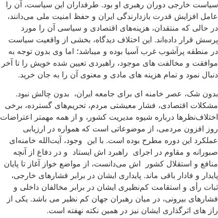
سیاست خارجی دوران رهبری او بود. طرفداران این سیاست، آن را
عامل افزایش قدرت بازدارندگی ایران و حفظ امنیت ملی می‌دانند،
در حالی که منتقدان، هزینه‌های اقتصادی و سیاسی آن را مورد
پرسش قرار داده‌اند. این اختلاف دیدگاه، بخشی از واقعیت سیاست
در منطقه پرآشوب غرب آسیا بوده و می­باشد؛ اما وی بدون توجه به
موافقت و مخالفت های موجود، راهبردی تعیین شده خویش را تا آخر
دنبال نمود و تمام هزینه های مادی و معنوی آن را به جان خرید.
بدون شک، عصر خامنه ای برای جامعه ایران، بدون چالش نبود.
مشکلات اقتصادی، فشار معیشتی مردم، تحریم‌های گسترده، برخی
اختلاف‌نظرها درباره شیوه مدیریت کشور، و از همه مهمتر اعتراضات
روز افزون مردمی، از موضوعاتی است که همواره در ارزیابی
عملکرد این دوره مطرح بوده است. با این وجود، آیت‌الله خامنه‌ای
صبورانه و مقاوم در اجرای راهبرد اش ایستاد و در دفاع از آنچه
منافع و استقلال کشور اش می‌دانست، از مواضع خواز آغاز تا پایان
پایدار و فادار باقی ماند. پایداری ایشان در برابر فشارهای خارجی،
ثبات رأی و استقامت کم‌نظیری ایشان در برابر مخالفان داخلی و
فشارهای بیرونی، در میان رهبران جهان کم نظیر می باشد. یکی از
راز های اثرگذاری ایشان نیز در همین نکته نهفته است.