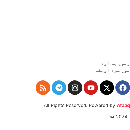
زموږ په اړه
موږ سره اړیکه
All Rights Reserved. Powered by
Afaaq
.2024 ©