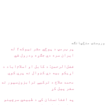
وروستۍ منځپانګه
پر ټرمپ د پوځي مشر نیوکه؛ له
ایران سره دې جګړه ودرول شي
فضل‌الرحمن: د کابل او اسلام‌اباد د
اړیکو بیه دې کډوال نه پرې کوي
محمد صلاح د ترکیې ترابزون‌سپور ته
سفر پیل کړ
په افغانستان کې د طبیعي سرچینو