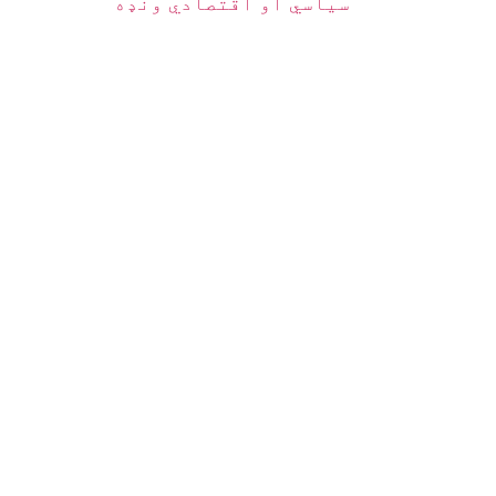
سیاسي او اقتصادي ونډه