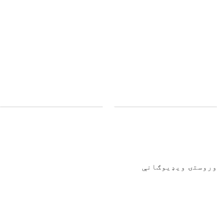
وروستۍ ویډیوګانې