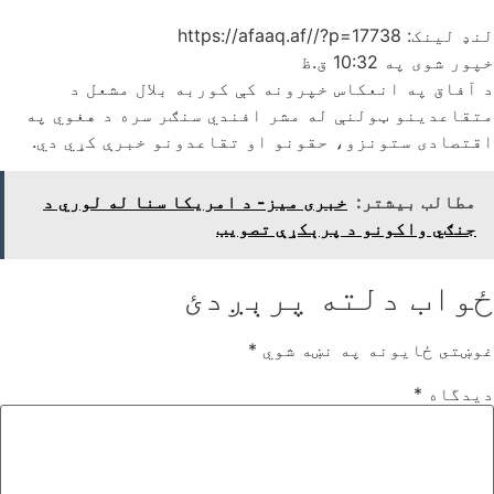
لنډ لینک: https://afaaq.af//?p=17738
خپور شوی په
10:32 ق.ظ
د آفاق په انعکاس خپرونه کې کوربه بلال مشعل د
متقاعدینو ټولنې له مشر افندي سنګر سره د هغوي په
اقتصادی ستونزو، حقونو او تقاعدونو خبرې کړي دي.
مطالب بیشتر:
خبری میز- د امریکا سنا له لوري د
جنګي واکونو د پرېکړې تصویب
ځواب دلته پرېږدئ
غوښتى ځایونه په نښه شوي
*
دیدگاه
*