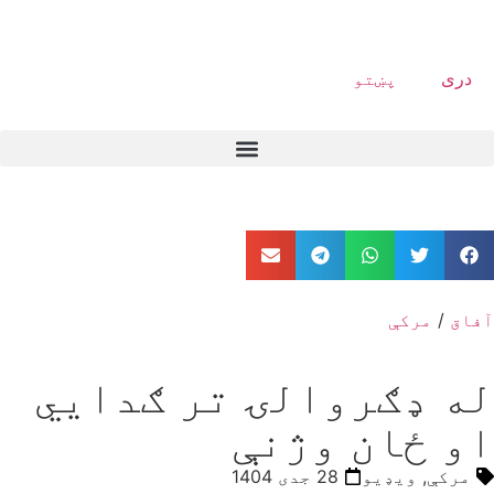
دری
پښتو
آفاق
/
مرکې
له ډګروالۍ تر ګدايي
او ځان وژنې
مرکې
,
ویډیو
28 جدی 1404