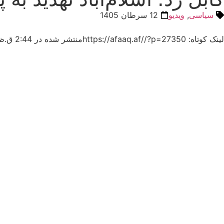
سیاسی
,
ویدیو
12 سرطان 1405
لینک کوتاه: https://afaaq.af//?p=27350
منتشر شده در
2:44 ق.ظ