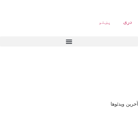
دری
پښتو
آخرین ویدئوها