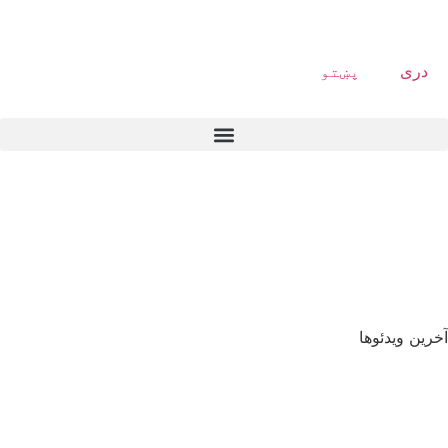
دری
پښتو
آخرین ویدئوها