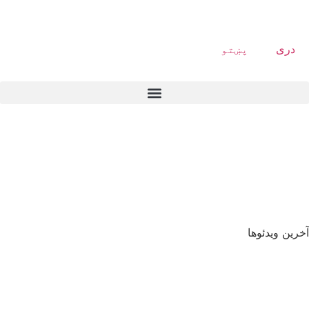
دری
پښتو
آخرین ویدئوها