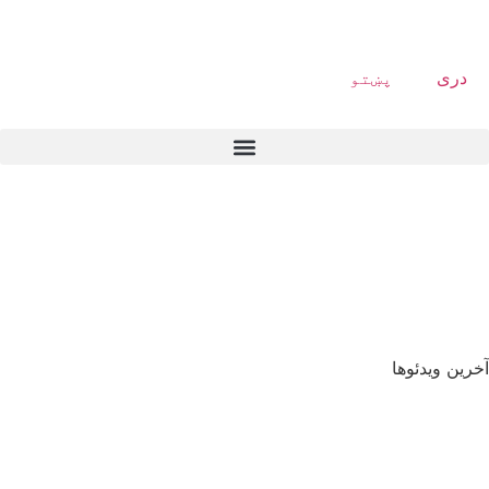
دری
پښتو
آخرین ویدئوها