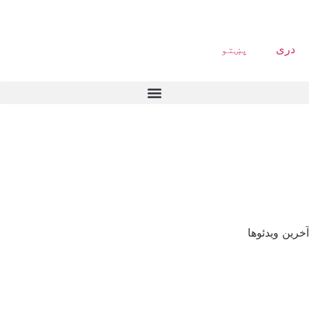
دری
پښتو
آخرین ویدئوها