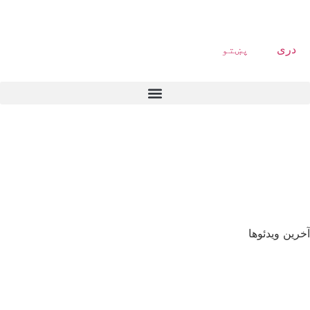
دری
پښتو
آخرین ویدئوها