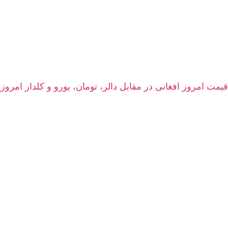
قیمت امروز افغانی در مقابل دالر، تومان، یورو و کلدار امروز پنجشنبه 15 اسد ۱۴۰۵ | نرخ زنده سرا